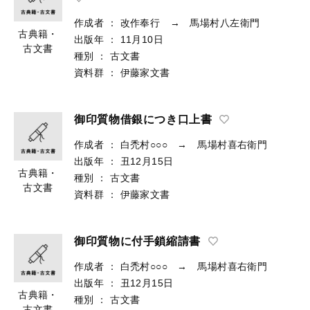
作成者
：
改作奉行 → 馬場村八左衛門
古典籍・
出版年
：
11月10日
古文書
種別
：
古文書
資料群
：
伊藤家文書
御印質物借銀につき口上書
作成者
：
白禿村○○○ → 馬場村喜右衛門
出版年
：
丑12月15日
古典籍・
種別
：
古文書
古文書
資料群
：
伊藤家文書
御印質物に付手鎖縮請書
作成者
：
白禿村○○○ → 馬場村喜右衛門
出版年
：
丑12月15日
古典籍・
種別
：
古文書
古文書