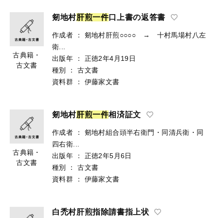
剱地村
肝
煎
一
件
口上書の返答書
作成者
：
剱地村肝煎○○○○ → 十村馬場村八左
衛...
古典籍・
出版年
：
正徳2年4月19日
古文書
種別
：
古文書
資料群
：
伊藤家文書
剱地村
肝
煎
一
件
相済証文
作成者
：
剱地村組合頭半右衛門・同清兵衛・同
四右衛...
古典籍・
出版年
：
正徳2年5月6日
古文書
種別
：
古文書
資料群
：
伊藤家文書
白禿村肝煎指除請書指上状