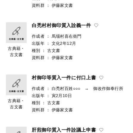
資料群
：
伊藤家文書
白禿村村御印質入詮義一件
作成者
：
馬場村喜右衛門
出版年
：
文化2年12月
古典籍・
種別
：
古文書
古文書
資料群
：
伊藤家文書
村御印等質入一件に付口上書
作成者
：
白禿村百姓○○○ → 御改作御奉行所
出版年
：
寅2月10日
古典籍・
種別
：
古文書
古文書
資料群
：
伊藤家文書
肝煎御印質入一件詮議上申書