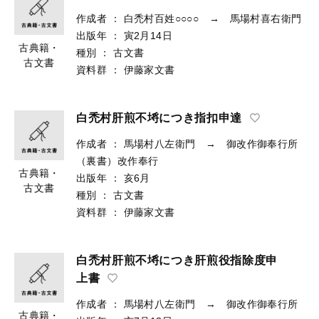
作成者
：
白禿村百姓○○○○ → 馬場村喜右衛門
出版年
：
寅2月14日
古典籍・
種別
：
古文書
古文書
資料群
：
伊藤家文書
白禿村肝煎不埓につき指扣申達
作成者
：
馬場村八左衛門 → 御改作御奉行所
（裏書）改作奉行
古典籍・
出版年
：
亥6月
古文書
種別
：
古文書
資料群
：
伊藤家文書
白禿村肝煎不埓につき肝煎役指除度申
上書
作成者
：
馬場村八左衛門 → 御改作御奉行所
古典籍・