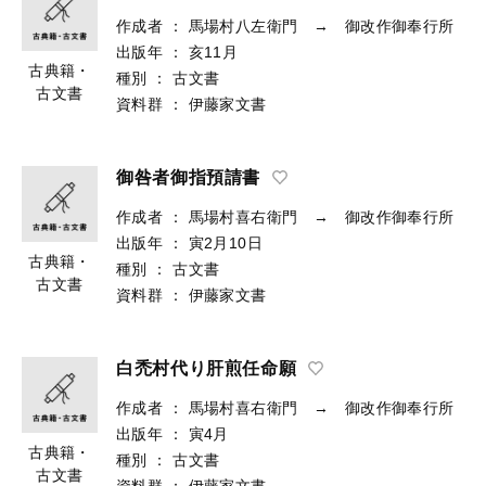
作成者
：
馬場村八左衛門 → 御改作御奉行所
出版年
：
亥11月
古典籍・
種別
：
古文書
古文書
資料群
：
伊藤家文書
御咎者御指預請書
作成者
：
馬場村喜右衛門 → 御改作御奉行所
出版年
：
寅2月10日
古典籍・
種別
：
古文書
古文書
資料群
：
伊藤家文書
白禿村代り肝煎任命願
作成者
：
馬場村喜右衛門 → 御改作御奉行所
出版年
：
寅4月
古典籍・
種別
：
古文書
古文書
資料群
：
伊藤家文書