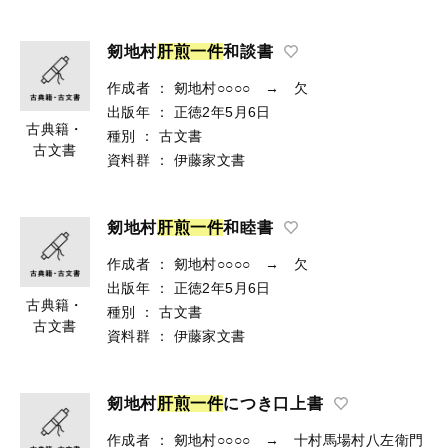
剱地村
肝
煎
一
件
和談書
作成者
：
剱地村○○○○ → 欠
出版年
：
正徳2年5月6日
古典籍・
種別
：
古文書
古文書
資料群
：
伊藤家文書
剱地村
肝
煎
一
件
和睦書
作成者
：
剱地村○○○○ → 欠
出版年
：
正徳2年5月6日
古典籍・
種別
：
古文書
古文書
資料群
：
伊藤家文書
剱地村
肝
煎
一
件
につき口上書
作成者
：
剱地村○○○○ → 十村馬場村八左衛門