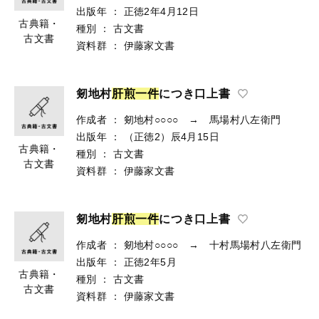
出版年
：
正徳2年4月12日
古典籍・
種別
：
古文書
古文書
資料群
：
伊藤家文書
剱地村
肝
煎
一
件
につき口上書
作成者
：
剱地村○○○○ → 馬場村八左衛門
出版年
：
（正徳2）辰4月15日
古典籍・
種別
：
古文書
古文書
資料群
：
伊藤家文書
剱地村
肝
煎
一
件
につき口上書
作成者
：
剱地村○○○○ → 十村馬場村八左衛門
出版年
：
正徳2年5月
古典籍・
種別
：
古文書
古文書
資料群
：
伊藤家文書