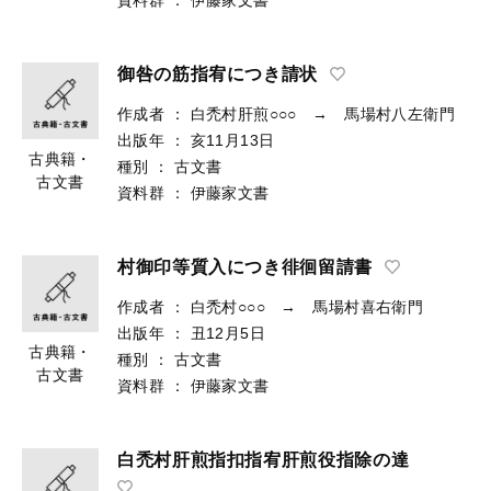
御咎の筋指宥につき請状
作成者
：
白禿村肝煎○○○ → 馬場村八左衛門
出版年
：
亥11月13日
古典籍・
種別
：
古文書
古文書
資料群
：
伊藤家文書
村御印等質入につき徘徊留請書
作成者
：
白禿村○○○ → 馬場村喜右衛門
出版年
：
丑12月5日
古典籍・
種別
：
古文書
古文書
資料群
：
伊藤家文書
白禿村肝煎指扣指宥肝煎役指除の達