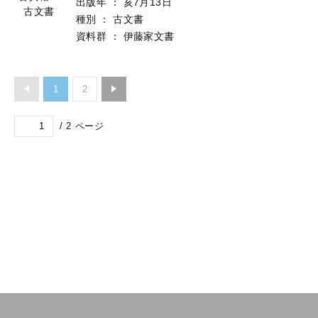
出版年
：
亥7月13日
古文書
種別
：
古文書
資料群
：
伊藤家文書
1
2
/
2
ページ