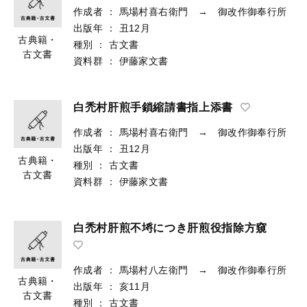
作成者
：
馬場村喜右衛門 → 御改作御奉行所
出版年
：
丑12月
古典籍・
種別
：
古文書
古文書
資料群
：
伊藤家文書
白禿村肝煎手鎖縮請書指上添書
作成者
：
馬場村喜右衛門 → 御改作御奉行所
出版年
：
丑12月
古典籍・
種別
：
古文書
古文書
資料群
：
伊藤家文書
白禿村肝煎不埓につき肝煎役指除方窺
作成者
：
馬場村八左衛門 → 御改作御奉行所
古典籍・
出版年
：
亥11月
古文書
種別
：
古文書