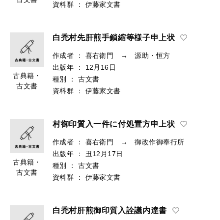
資料群
：
伊藤家文書
白禿村先肝煎手鎖縮等様子申上状
作成者
：
喜右衛門 → 源助・恒方
出版年
：
12月16日
古典籍・
種別
：
古文書
古文書
資料群
：
伊藤家文書
村御印質入一件に付処置方申上状
作成者
：
喜右衛門 → 御改作御奉行所
出版年
：
丑12月17日
古典籍・
種別
：
古文書
古文書
資料群
：
伊藤家文書
白禿村肝煎御印質入詮議内達書