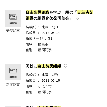
自
主
防
災
組
織
を学ぶ 県の「
自
主
防
災
組
織
の組織化啓発研修会」
掲載紙
：
北國：朝刊
新聞記事
掲載日
：
2012-06-14
掲載ページ
：
31
地域
：
輪島市
種別
：
新聞記事
高松に
自
主
防
災
組
織
掲載紙
：
北國：朝刊
掲載日
：
2011-06-15
新聞記事
地域
：
かほく市
種別
：
新聞記事