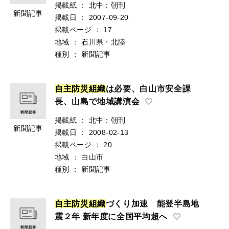
掲載紙
：
北中：朝刊
新聞記事
掲載日
：
2007-09-20
掲載ページ
：
17
地域
：
石川県・北陸
種別
：
新聞記事
自
主
防
災
組
織
は必要、白山市安全課
長、山島で地域講演会
掲載紙
：
北中：朝刊
新聞記事
掲載日
：
2008-02-13
掲載ページ
：
20
地域
：
白山市
種別
：
新聞記事
自
主
防
災
組
織
づくり加速 能登半島地
震２年 新年度に全国平均超へ