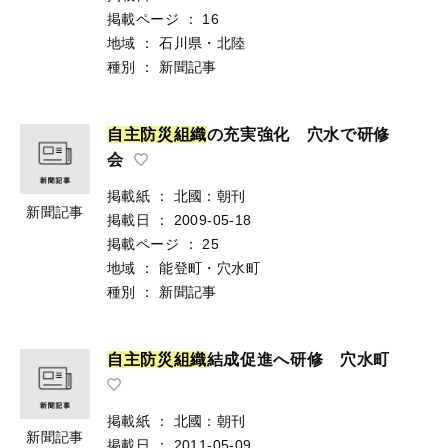
掲載ページ
：
16
地域
：
石川県・北陸
種別
：
新聞記事
自
主
防
災
組
織
の充実強化 穴水で研修
会
掲載紙
：
北國：朝刊
新聞記事
掲載日
：
2009-05-18
掲載ページ
：
25
地域
：
能登町・穴水町
種別
：
新聞記事
自
主
防
災
組
織
結成促進へ研修 穴水町
掲載紙
：
北國：朝刊
新聞記事
掲載日
：
2011-05-09