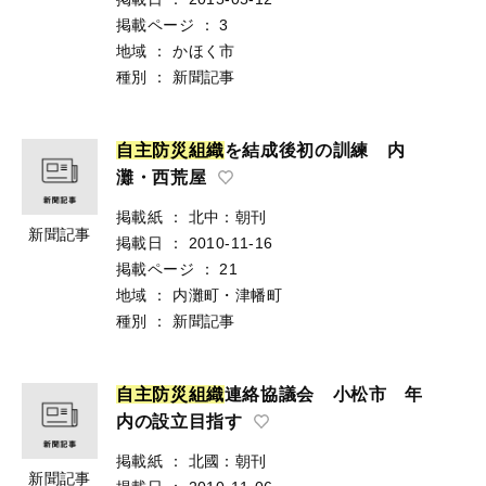
掲載ページ
：
3
地域
：
かほく市
種別
：
新聞記事
自
主
防
災
組
織
を結成後初の訓練 内
灘・西荒屋
掲載紙
：
北中：朝刊
新聞記事
掲載日
：
2010-11-16
掲載ページ
：
21
地域
：
内灘町・津幡町
種別
：
新聞記事
自
主
防
災
組
織
連絡協議会 小松市 年
内の設立目指す
掲載紙
：
北國：朝刊
新聞記事