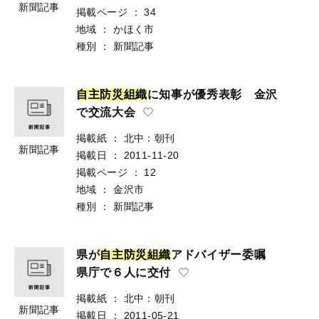
新聞記事
掲載ページ
：
34
地域
：
かほく市
種別
：
新聞記事
自
主
防
災
組
織
に知事が優秀表彰 金沢
で交流大会
掲載紙
：
北中：朝刊
新聞記事
掲載日
：
2011-11-20
掲載ページ
：
12
地域
：
金沢市
種別
：
新聞記事
県が
自
主
防
災
組
織
アドバイザー委嘱
県庁で６人に交付
掲載紙
：
北中：朝刊
新聞記事
掲載日
：
2011-05-21