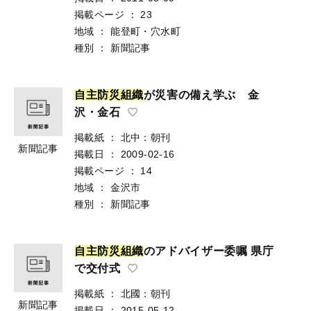
掲載ページ
：
23
地域
：
能登町・穴水町
種別
：
新聞記事
自
主
防
災
組
織
が災害の備え学ぶ 金
沢・金石
掲載紙
：
北中：朝刊
新聞記事
掲載日
：
2009-02-16
掲載ページ
：
14
地域
：
金沢市
種別
：
新聞記事
自
主
防
災
組
織
のアドバイザー委嘱 県庁
で交付式
掲載紙
：
北國：朝刊
新聞記事
掲載日
：
2015-05-12