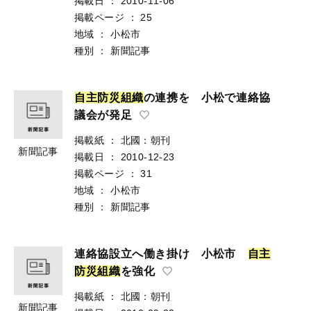
掲載日
：
2010-11-06
掲載ページ
：
25
地域
：
小松市
種別
：
新聞記事
自
主
防
災
組
織
の連携を 小松で連絡協
議会が発足
掲載紙
：
北國：朝刊
新聞記事
掲載日
：
2010-12-23
掲載ページ
：
31
地域
：
小松市
種別
：
新聞記事
連絡協設立へ働き掛け 小松市
自
主
防
災
組
織
を強化
掲載紙
：
北國：朝刊
新聞記事