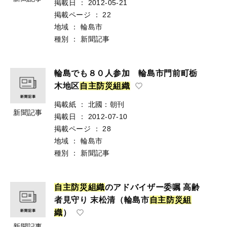
掲載日
：
2012-05-21
掲載ページ
：
22
地域
：
輪島市
種別
：
新聞記事
輪島でも８０人参加 輪島市門前町栃
木地区
自
主
防
災
組
織
掲載紙
：
北國：朝刊
新聞記事
掲載日
：
2012-07-10
掲載ページ
：
28
地域
：
輪島市
種別
：
新聞記事
自
主
防
災
組
織
のアドバイザー委嘱 高齢
者見守り 末松清（輪島市
自
主
防
災
組
織
）
新聞記事