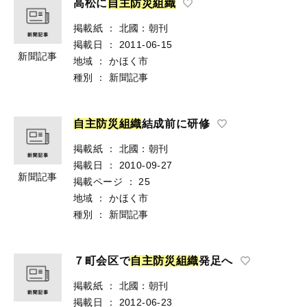
高松に
自
主
防
災
組
織
掲載紙
：
北國：朝刊
掲載日
：
2011-06-15
新聞記事
地域
：
かほく市
種別
：
新聞記事
自
主
防
災
組
織
結成前に研修
掲載紙
：
北國：朝刊
掲載日
：
2010-09-27
新聞記事
掲載ページ
：
25
地域
：
かほく市
種別
：
新聞記事
７町会区で
自
主
防
災
組
織
発足へ
掲載紙
：
北國：朝刊
掲載日
：
2012-06-23