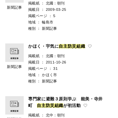
掲載紙
：
北國：朝刊
新聞記事
掲載日
：
2009-03-25
掲載ページ
：
5
地域
：
輪島市
種別
：
新聞記事
かほく・宇気に
自
主
防
災
組
織
掲載紙
：
北國：朝刊
掲載日
：
2011-10-26
新聞記事
掲載ページ
：
31
地域
：
かほく市
種別
：
新聞記事
専門家に避難３原則学ぶ 能美・寺井
町
自
主
防
災
組
織
が初活動
掲載紙
：
北中：朝刊