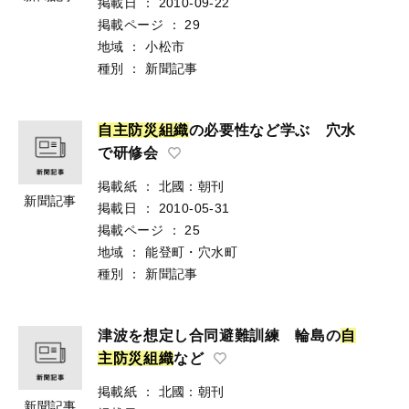
掲載日
：
2010-09-22
掲載ページ
：
29
地域
：
小松市
種別
：
新聞記事
自
主
防
災
組
織
の必要性など学ぶ 穴水
で研修会
掲載紙
：
北國：朝刊
新聞記事
掲載日
：
2010-05-31
掲載ページ
：
25
地域
：
能登町・穴水町
種別
：
新聞記事
津波を想定し合同避難訓練 輪島の
自
主
防
災
組
織
など
掲載紙
：
北國：朝刊
新聞記事