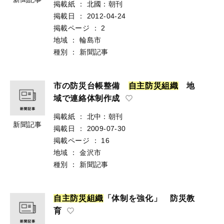
掲載紙
：
北國：朝刊
掲載日
：
2012-04-24
掲載ページ
：
2
地域
：
輪島市
種別
：
新聞記事
市の防災台帳整備
自
主
防
災
組
織
地
域で連絡体制作成
掲載紙
：
北中：朝刊
新聞記事
掲載日
：
2009-07-30
掲載ページ
：
16
地域
：
金沢市
種別
：
新聞記事
自
主
防
災
組
織
「体制を強化」 防災教
育