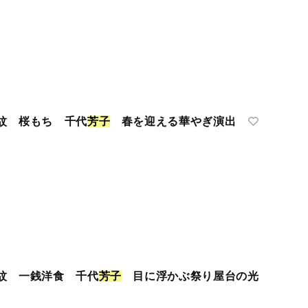
紋 桜もち 千代
芳
子
春を迎える華やぎ演出
紋 一銭洋食 千代
芳
子
目に浮かぶ祭り屋台の光