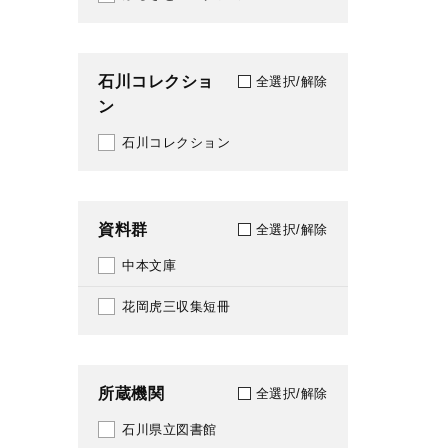
1967
213
1968
石川コレクショ
216
全選択/解除
ン
1970
222
石川コレクション
1971
234
1972
280
資料群
全選択/解除
1973
281
中本文庫
1974
288
花岡虎三収集短冊
1975
289
1976
292
所蔵機関
全選択/解除
1977
304
石川県立図書館
1978