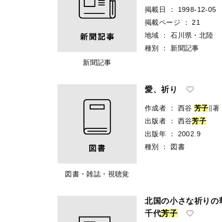
掲載日
：
1998-12-05
掲載ページ
：
21
地域
：
石川県・北陸
種別
：
新聞記事
新聞記事
愛、祈り
作成者
：
西谷
芳
子
∥著
出版者
：
西谷
芳
子
出版年
：
2002.9
種別
：
図書
図書・雑誌・視聴覚
北国の小さな祈りの
千代
芳
子