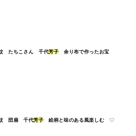
紋 たちこさん 千代
芳
子
余り布で作ったお宝
紋 団扇 千代
芳
子
絵柄と味のある風楽しむ