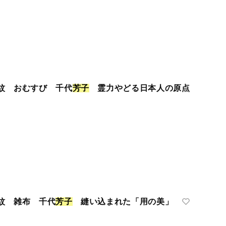
紋 おむすび 千代
芳
子
霊力やどる日本人の原点
紋 雑布 千代
芳
子
縫い込まれた「用の美」