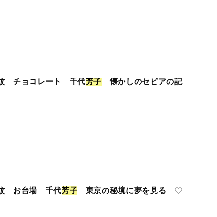
紋 チョコレート 千代
芳
子
懐かしのセピアの記
紋 お台場 千代
芳
子
東京の秘境に夢を見る