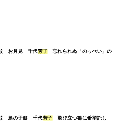
紋 お月見 千代
芳
子
忘れられぬ「のっぺい」の
紋 鳥の子餅 千代
芳
子
飛び立つ雛に希望託し