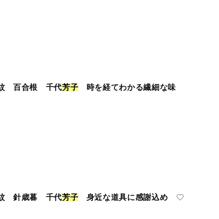
紋 百合根 千代
芳
子
時を経てわかる繊細な味
紋 針歳暮 千代
芳
子
身近な道具に感謝込め