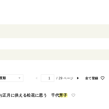
/
29
ページ
全て登録
お正月に供える松花に思う 千代
芳
子