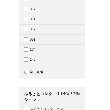
1955
019
1956
041
1957
049
1958
051
1959
134
1960
146
1961
159
全て表示
1962
164
1963
180
ふるさとコレク
全選択/解除
1965
ション
202
1966
ふるさとコレクション
210