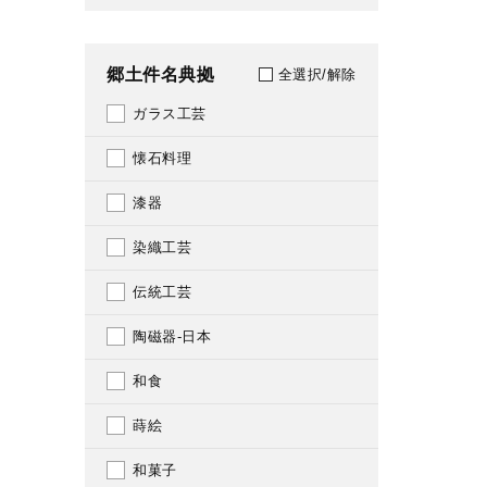
312
1979
318
郷土件名典拠
全選択/解除
1980
319
ガラス工芸
1981
334
懐石料理
1982
335
漆器
1983
336
染織工芸
1984
337
伝統工芸
1985
345
陶磁器-日本
1986
366
和食
1987
367
蒔絵
1988
369
和菓子
1989