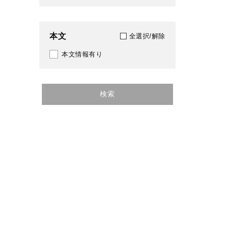
370
1990
375
本文
全選択/解除
1991
376
本文情報有り
1992
377
1993
378
検索
1994
379
1995
382
1996
383
1997
384
1998
385
1999
388
2000