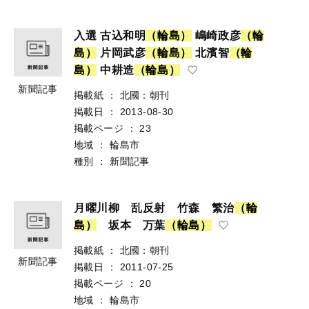
入選 古込和明
（
輪
島
）
嶋崎政彦
（
輪
島
）
片岡武彦
（
輪
島
）
北濱智
（
輪
島
）
中耕造
（
輪
島
）
新聞記事
掲載紙
：
北國：朝刊
掲載日
：
2013-08-30
掲載ページ
：
23
地域
：
輪島市
種別
：
新聞記事
月曜川柳 乱反射 竹森 繁治
（
輪
島
）
坂本 万葉
（
輪
島
）
掲載紙
：
北國：朝刊
新聞記事
掲載日
：
2011-07-25
掲載ページ
：
20
地域
：
輪島市