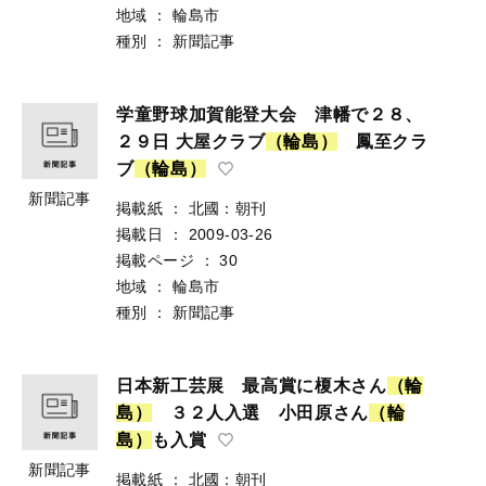
地域
：
輪島市
種別
：
新聞記事
学童野球加賀能登大会 津幡で２８、
２９日 大屋クラブ
（
輪
島
）
鳳至クラ
ブ
（
輪
島
）
新聞記事
掲載紙
：
北國：朝刊
掲載日
：
2009-03-26
掲載ページ
：
30
地域
：
輪島市
種別
：
新聞記事
日本新工芸展 最高賞に榎木さん
（
輪
島
）
３２人入選 小田原さん
（
輪
島
）
も入賞
新聞記事
掲載紙
：
北國：朝刊