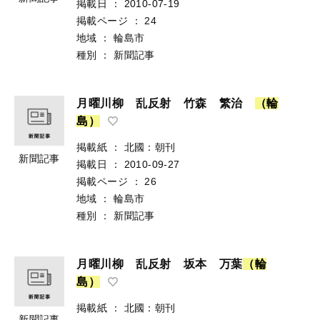
掲載日
：
2010-07-19
掲載ページ
：
24
地域
：
輪島市
種別
：
新聞記事
月曜川柳 乱反射 竹森 繁治
（
輪
島
）
掲載紙
：
北國：朝刊
新聞記事
掲載日
：
2010-09-27
掲載ページ
：
26
地域
：
輪島市
種別
：
新聞記事
月曜川柳 乱反射 坂本 万葉
（
輪
島
）
掲載紙
：
北國：朝刊
新聞記事