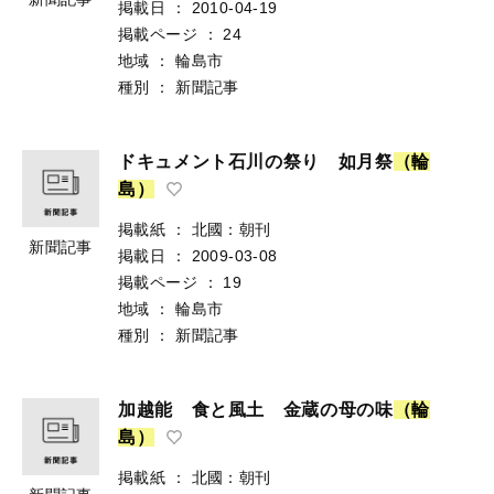
掲載日
：
2010-04-19
掲載ページ
：
24
地域
：
輪島市
種別
：
新聞記事
ドキュメント石川の祭り 如月祭
（
輪
島
）
掲載紙
：
北國：朝刊
新聞記事
掲載日
：
2009-03-08
掲載ページ
：
19
地域
：
輪島市
種別
：
新聞記事
加越能 食と風土 金蔵の母の味
（
輪
島
）
掲載紙
：
北國：朝刊