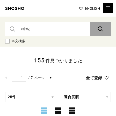
ENGLISH
本文検索
155
件見つかりました
全て登録
/
7
ページ