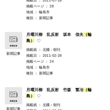
掲載日
：
2011-07-18
掲載ページ
：
28
地域
：
輪島市
種別
：
新聞記事
月曜川柳 乱反射 坂本 信夫
（
輪
島
）
掲載紙
：
北國：朝刊
新聞記事
掲載日
：
2011-02-28
掲載ページ
：
24
地域
：
輪島市
種別
：
新聞記事
月曜川柳 乱反射 竹森 繁冶
（
輪
島
）
掲載紙
：
北國：朝刊
新聞記事