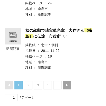
掲載ページ
：
24
地域
：
輪島市
種別
：
新聞記事
秋の叙勲で瑞宝単光章 大作さん
（
輪
島
）
に伝達 市役所
掲載紙
：
北中：朝刊
新聞記事
掲載日
：
2011-11-22
掲載ページ
：
18
地域
：
輪島市
種別
：
新聞記事
1
2
3
4
5
/
7
ページ