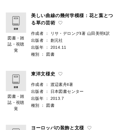
美しい曲線の幾何学模様：花と葉とつ
る草の芸術
作成者
：
リサ・デロング‖著
山田美明‖訳
図書・雑
出版者
：
創元社
誌・視聴
出版年
：
2014.11
覚
種別
：
図書
東洋文様史
作成者
：
渡辺素舟‖著
出版者
：
日本図書センター
図書・雑
出版年
：
2013.7
誌・視聴
種別
：
図書
覚
ヨーロッパの装飾と文様