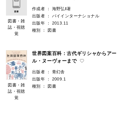
作成者
：
海野弘‖著
出版者
：
パイインターナショナル
図書・雑
出版年
：
2013.11
誌・視聴
種別
：
図書
覚
世界図案百科：古代ギリシャからアー
ル・ヌーヴォーまで
出版者
：
青幻舎
出版年
：
2009.1
図書・雑
種別
：
図書
誌・視聴
覚