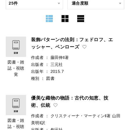
装飾パターンの法則：フェドロフ、エ
ッシャー、ペンローズ
作成者
：
藤田伸‖著
図書・雑
出版者
：
三元社
誌・視聴
出版年
：
2015.7
覚
種別
：
図書
優美な織物の物語：古代の知恵、技
術、伝統
作成者
：
クリスティーナ・マーティン‖著
山田
図書・雑
美明‖訳
誌・視聴
出版者
：
創元社