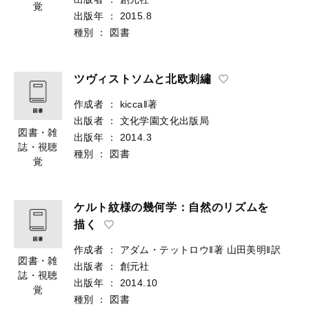
覚
出版年
：
2015.8
種別
：
図書
ツヴィストソムと北欧刺繡
作成者
：
kicca‖著
出版者
：
文化学園文化出版局
図書・雑
出版年
：
2014.3
誌・視聴
種別
：
図書
覚
ケルト紋様の幾何学：自然のリズムを
描く
作成者
：
アダム・テットロウ‖著
山田美明‖訳
図書・雑
出版者
：
創元社
誌・視聴
出版年
：
2014.10
覚
種別
：
図書