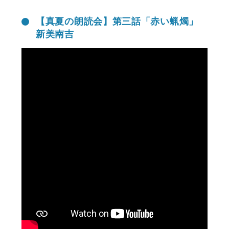
【真夏の朗読会】第三話「赤い蝋燭」
新美南吉