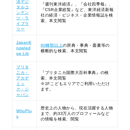
済デジ
『週刊東洋経済』、『会社四季報』、
タルコ
『CSR企業総覧』など、東洋経済新報
ンテン
社の経済・ビジネス・企業情報誌を検
ツ・ラ
索、本文閲覧
イブラ
リー
JapanK
80種類以上
の辞典・事典・叢書等の
nowled
横断的な検索、本文閲覧
ge Lib
ブリタ
ニカ・
『ブリタニカ国際大百科事典』の検
アカデ
索、本文閲覧
ミッ
※1Fこどもエリアでご利用いただけ
ク・ジ
ます。
ャパン
歴史上の人物から、現在活躍する人物
WhoPlu
まで、約33万人のプロフィールなど
s
の情報を検索、閲覧