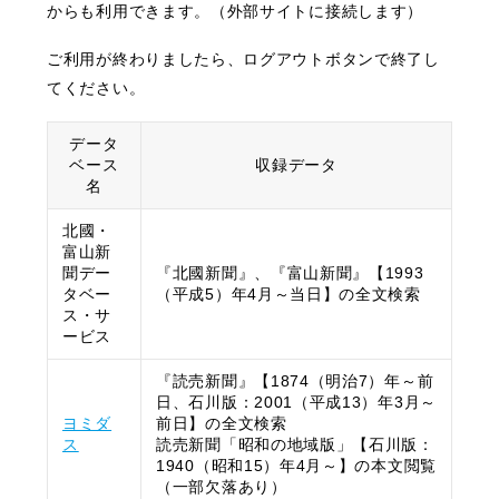
からも利用できます。（外部サイトに接続します）
ご利用が終わりましたら、ログアウトボタンで終了し
てください。
データ
ベース
収録データ
名
北國・
富山新
聞デー
『北國新聞』、『富山新聞』【1993
タベー
（平成5）年4月～当日】の全文検索
ス・サ
ービス
『読売新聞』【1874（明治7）年～前
日、石川版：2001（平成13）年3月～
ヨミダ
前日】の全文検索
ス
読売新聞「昭和の地域版」【石川版：
1940（昭和15）年4月～】の本文閲覧
（一部欠落あり）