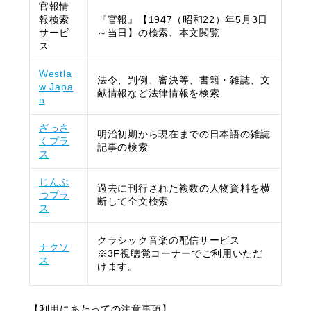
官報情
報検索
『官報』【1947（昭和22）年5月3日
サービ
～当日】の検索、本文閲覧
ス
Westla
法令、判例、審決等、書籍・雑誌、文
w Japa
献情報など法律情報を検索
n
ざっさ
明治初期から現在までの日本語の雑誌
くプラ
記事の検索
ス
じんぶ
過去に刊行された複数の人物資料を横
つプラ
断して全文検索
ス
クラシック音楽の配信サービス
ナクソ
※3F視聴覚コーナーでご利用いただ
ス
けます。
【利用にあたっての注意事項】