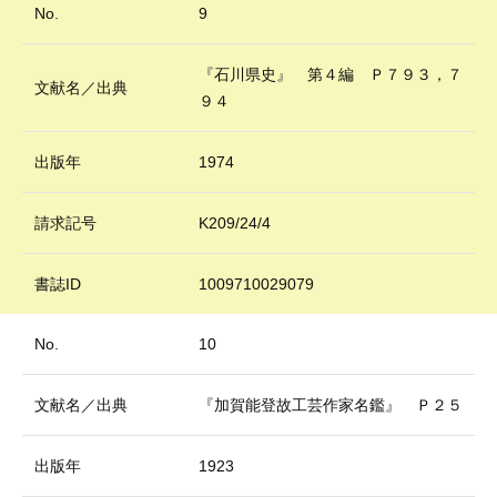
No.
9
『石川県史』 第４編 Ｐ７９３，７
文献名／出典
９４
出版年
1974
請求記号
K209/24/4
書誌ID
1009710029079
No.
10
文献名／出典
『加賀能登故工芸作家名鑑』 Ｐ２５
出版年
1923