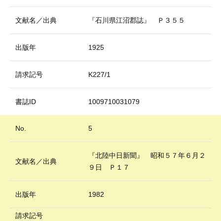
文献名／出典
『石川県江沼郡誌』 Ｐ３５５
出版年
1925
請求記号
K227/1
書誌ID
1009710031079
No.
5
『北陸中日新聞』 昭和５７年６月２
文献名／出典
９日 Ｐ１７
出版年
1982
請求記号