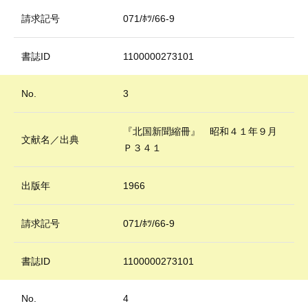
請求記号
071/ﾎﾂ/66-9
書誌ID
1100000273101
No.
3
『北国新聞縮冊』 昭和４１年９月
文献名／出典
Ｐ３４１
出版年
1966
請求記号
071/ﾎﾂ/66-9
書誌ID
1100000273101
No.
4