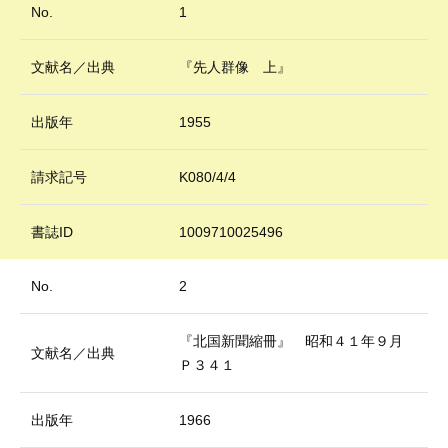
No.
1
文献名／出典
『先人群像 上』
出版年
1955
請求記号
K080/4/4
書誌ID
1009710025496
No.
2
『北国新聞縮冊』 昭和４１年９月
文献名／出典
Ｐ３４１
出版年
1966