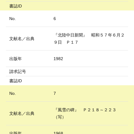
書誌ID
No.
6
『北陸中日新聞』 昭和５７年６月２
文献名／出典
９日 Ｐ１７
出版年
1982
請求記号
書誌ID
No.
7
『風雪の碑』 Ｐ２１８～２２３
文献名／出典
（写）
出版年
1968