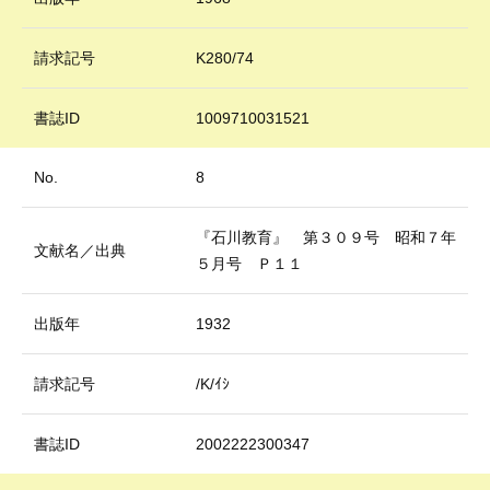
請求記号
K280/74
書誌ID
1009710031521
No.
8
『石川教育』 第３０９号 昭和７年
文献名／出典
５月号 Ｐ１１
出版年
1932
請求記号
/K/ｲｼ
書誌ID
2002222300347