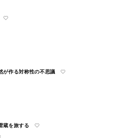
然が作る対称性の不思議
雷蔵を旅する
著