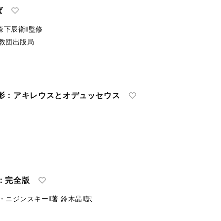
ば
森下辰衛‖監修
教団出版局
影：アキレウスとオデュッセウス
：完全版
・ニジンスキー‖著
鈴木晶‖訳