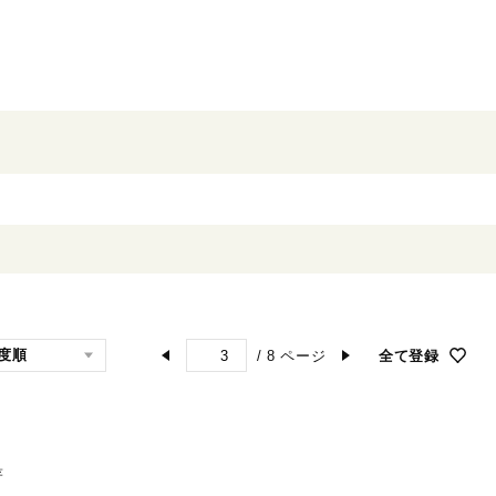
/
8
ページ
全て登録
著