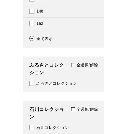
2014
148
2015
162
2016
164
全て表示
2017
186
2018
188
ふるさとコレク
全選択/解除
2019
ション
209
2020
ふるさとコレクション
210
2021
232
2022
石川コレクショ
237
全選択/解除
ン
2023
242
石川コレクション
2024
288