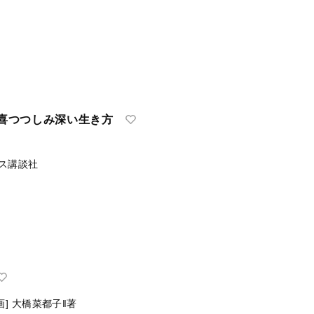
秀喜つつしみ深い生き方
ス講談社
画]
大橋菜都子‖著