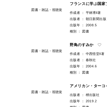
フランスに学ぶ国家
図書・雑誌・視聴覚
作成者
：
平林博‖著
出版者
：
朝日新聞出版
出版年
：
2008.5
種別
：
図書
野鳥のすみか
図書・雑誌・視聴覚
作成者
：
中西悟堂‖著
出版者
：
春秋社
出版年
：
2004.6
種別
：
図書
アメリカン・ターコ
図書・雑誌・視聴覚
出版者
：
枻出版社
出版年
：
2019.2