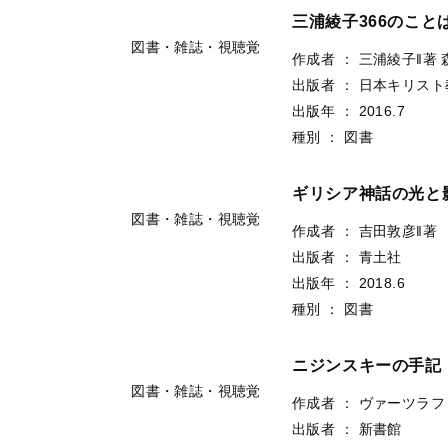
三浦綾子366のこと
図書・雑誌・視聴覚
作成者
：
三浦綾子‖著
出版者
：
日本キリスト
出版年
：
2016.7
種別
：
図書
ギリシア神話の光と
図書・雑誌・視聴覚
作成者
：
吉田敦彦‖著
出版者
：
青土社
出版年
：
2018.6
種別
：
図書
ニジンスキーの手記
図書・雑誌・視聴覚
作成者
：
ヴァーツラフ
出版者
：
新書館