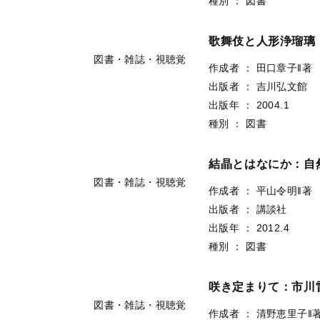
種別
：
図書
歌舞伎と人形浄瑠璃
図書・雑誌・視聴覚
作成者
：
田口章子‖著
出版者
：
吉川弘文館
出版年
：
2004.1
種別
：
図書
結晶とはなにか：自
図書・雑誌・視聴覚
作成者
：
平山令明‖著
出版者
：
講談社
出版年
：
2012.4
種別
：
図書
咲き定まりて：市川
図書・雑誌・視聴覚
作成者
：
清野恵里子‖