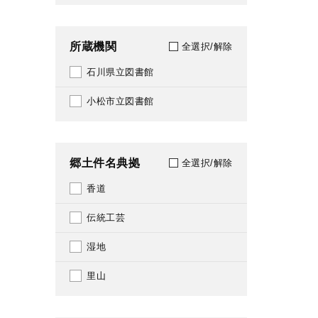
2025
289
所蔵機関
全選択/解除
2026
290
石川県立図書館
292
小松市立図書館
295
318
郷土件名典拠
全選択/解除
319
香道
331
伝統工芸
361
湿地
371
里山
383