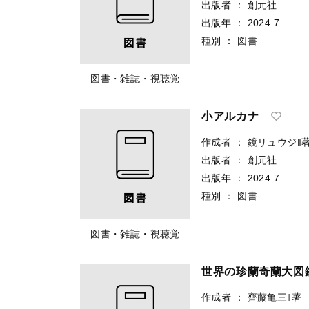
出版者
：
創元社
出版年
：
2024.7
種別
：
図書
図書・雑誌・視聴覚
小アルカナ
作成者
：
鏡リュウジ‖
出版者
：
創元社
出版年
：
2024.7
種別
：
図書
図書・雑誌・視聴覚
世界の珍蘭奇蘭大図
作成者
：
齊藤亀三‖著