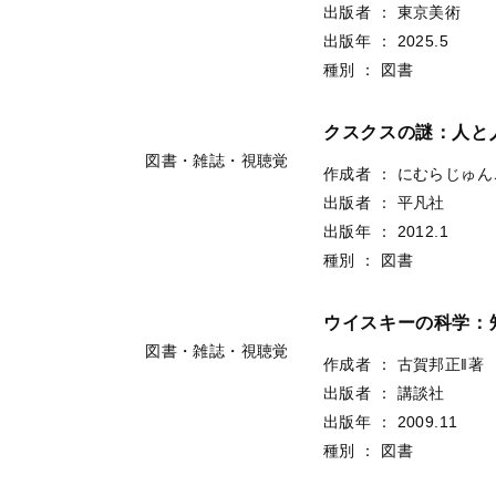
出版者
：
東京美術
出版年
：
2025.5
種別
：
図書
クスクスの謎：人と
図書・雑誌・視聴覚
作成者
：
にむらじゅん
出版者
：
平凡社
出版年
：
2012.1
種別
：
図書
ウイスキーの科学：
図書・雑誌・視聴覚
作成者
：
古賀邦正‖著
出版者
：
講談社
出版年
：
2009.11
種別
：
図書