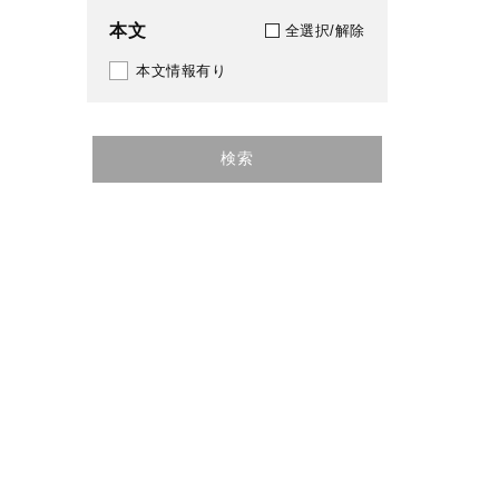
384
本文
全選択/解除
386
本文情報有り
402
414
検索
421
431
451
459
470
472
479