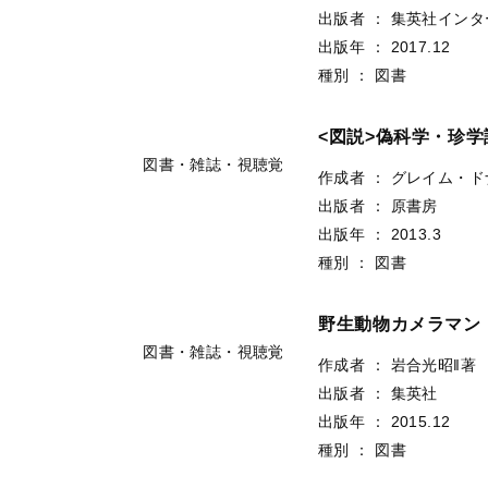
出版者
：
集英社インタ
出版年
：
2017.12
種別
：
図書
<図説>偽科学・珍学
図書・雑誌・視聴覚
作成者
：
グレイム・ド
出版者
：
原書房
出版年
：
2013.3
種別
：
図書
野生動物カメラマン
図書・雑誌・視聴覚
作成者
：
岩合光昭‖著
出版者
：
集英社
出版年
：
2015.12
種別
：
図書