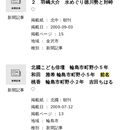
２ 羽嶋大介 水めぐり徳川勢と対峙
新聞記事
掲載紙
：
北中：朝刊
掲載日
：
2000-09-03
掲載ページ
：
15
地域
：
金沢市
種別
：
新聞記事
北國こども俳壇 輪島市町野小５年
和田 雅希 輪島市町野小５年
前
名
桃香 輪島市町野小２年 吉田ちはる
新聞記事
掲載紙
：
北國：朝刊
掲載日
：
2009-07-12
掲載ページ
：
13
地域
：
輪島市
種別
：
新聞記事