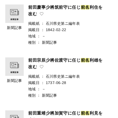
前田慶寧少將筑前守に任じ
前
名
利住を
改む
掲載紙
：
石川県史第ニ編年表
新聞記事
掲載日
：
1842-02-22
地域
：
－
種別
：
新聞記事
前田宗辰少將佐渡守に任じ
前
名
利雄を
改む
掲載紙
：
石川県史第ニ編年表
新聞記事
掲載日
：
1737-06-28
地域
：
－
種別
：
新聞記事
前田重靖少將加賀守に任じ
前
名
利見を