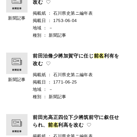
改む
掲載紙
：
石川県史第ニ編年表
新聞記事
掲載日
：
1753-06-04
地域
：
－
種別
：
新聞記事
前田治脩少將加賀守に任じ
前
名
利有を
改む
掲載紙
：
石川県史第ニ編年表
新聞記事
掲載日
：
1771-06-25
地域
：
－
種別
：
新聞記事
前田光高正四位下少將筑前守に叙任せ
られ、
前
名
利高を改む
掲載紙
：
石川県史第ニ編年表