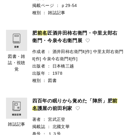
掲載ページ
：
ｐ29-54
種別
：
雑誌記事
肥
前
名
匠酒井田柿右衛門・中里太郎右
衛門・今泉今右衛門展
作成者
：
酒井田柿右衛門‖[作]
中里太郎右衛門
図書・雑
‖[作]
今泉今右衛門‖[作]
誌・視聴
出版者
：
日本橋三越
覚
出版年
：
1978
種別
：
図書
四百年の眠りから覚めた「陣所」肥
前
名
護屋の前田利家
著者
：
宮武正登
雑誌記事
掲載誌
：
北國文華
巻号
：
１３号