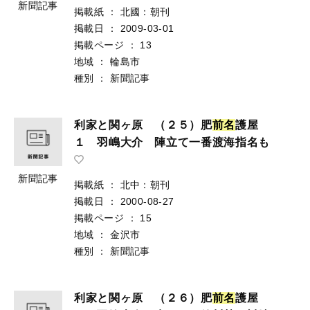
新聞記事
掲載紙
：
北國：朝刊
掲載日
：
2009-03-01
掲載ページ
：
13
地域
：
輪島市
種別
：
新聞記事
利家と関ヶ原 （２５）肥
前
名
護屋
１ 羽嶋大介 陣立て一番渡海指名も
新聞記事
掲載紙
：
北中：朝刊
掲載日
：
2000-08-27
掲載ページ
：
15
地域
：
金沢市
種別
：
新聞記事
利家と関ヶ原 （２６）肥
前
名
護屋