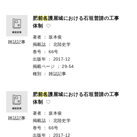
肥
前
名
護屋城における石垣普請の工事
体制
著者
：
坂本俊
雑誌記事
掲載誌
：
北陸史学
巻号
：
66号
出版年
：
2017-12
掲載ページ
：
29-54
種別
：
雑誌記事
肥
前
名
護屋城における石垣普請の工事
体制
著者
：
坂本俊
雑誌記事
掲載誌
：
北陸史学
巻号
：
66号
出版年
：
2017-12