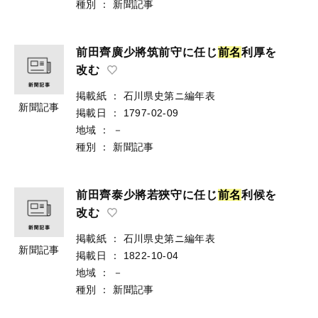
種別
：
新聞記事
前田齊廣少將筑前守に任じ
前
名
利厚を
改む
掲載紙
：
石川県史第ニ編年表
新聞記事
掲載日
：
1797-02-09
地域
：
－
種別
：
新聞記事
前田齊泰少將若狹守に任じ
前
名
利候を
改む
掲載紙
：
石川県史第ニ編年表
新聞記事
掲載日
：
1822-10-04
地域
：
－
種別
：
新聞記事