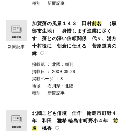
種別
：
新聞記事
加賀藩の風景１４３ 田村
前
名
（黒
部市生地） 身惜しまず漁業に尽く
す 藩との深い信頼関係 代々、浦方
十村役に 朝倉に仕える 菅原道真の
新聞記事
縁
掲載紙
：
北國：朝刊
掲載日
：
2009-09-28
掲載ページ
：
3
地域
：
石川県・北陸
種別
：
新聞記事
北國こども俳壇 佳作 輪島市町野４
年 和田 雅希 輪島市町野小４年
前
名
桃香