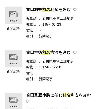
前田利鬯
前
名
利盆を改む
掲載紙
：
石川県史第ニ編年表
掲載日
：
1857-06-23
新聞記事
地域
：
－
種別
：
新聞記事
前田吉徳
前
名
吉治を改む
掲載紙
：
石川県史第ニ編年表
掲載日
：
1740-12-18
新聞記事
地域
：
－
種別
：
新聞記事
前田重凞少將に任じ
前
名
利安を改む