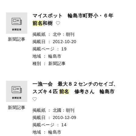
マイスポット 輪島市町野小・６年
前
名
和樹
掲載紙
：
北中：朝刊
新聞記事
掲載日
：
2012-10-20
掲載ページ
：
19
地域
：
輪島市
種別
：
新聞記事
一漁一会 最大８２センチのセイゴ、
スズキ４匹
前
名
修考さん 輪島市
新聞記事
掲載紙
：
北國：朝刊
掲載日
：
2010-12-09
掲載ページ
：
14
地域
：
輪島市