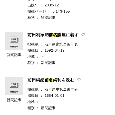
出版年
：
2002-12
掲載ページ
：
ｐ143-155
種別
：
雑誌記事
前田利家肥
前
名
護屋に着す
掲載紙
：
石川県史第ニ編年表
掲載日
：
1592-04-19
新聞記事
地域
：
－
種別
：
新聞記事
前田綱紀
前
名
綱利を改む
掲載紙
：
石川県史第ニ編年表
掲載日
：
1684-01-01
新聞記事
地域
：
－
種別
：
新聞記事