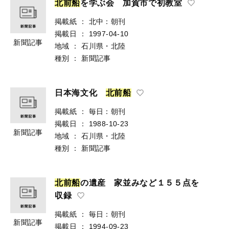
北
前
船
を学ぶ会 加賀市で初教室
掲載紙
：
北中：朝刊
掲載日
：
1997-04-10
新聞記事
地域
：
石川県・北陸
種別
：
新聞記事
日本海文化
北
前
船
掲載紙
：
毎日：朝刊
掲載日
：
1988-10-23
新聞記事
地域
：
石川県・北陸
種別
：
新聞記事
北
前
船
の遺産 家並みなど１５５点を
収録
掲載紙
：
毎日：朝刊
新聞記事
掲載日
：
1994-09-23