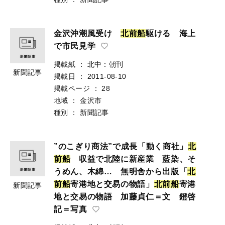
金沢沖潮風受け
北
前
船
駆ける 海上
で市民見学
掲載紙
：
北中：朝刊
新聞記事
掲載日
：
2011-08-10
掲載ページ
：
28
地域
：
金沢市
種別
：
新聞記事
”のこぎり商法”で成長「動く商社」
北
前
船
収益で北陸に新産業 藍染、そ
うめん、木綿… 無明舎から出版「
北
前
船
寄港地と交易の物語」
北
前
船
寄港
新聞記事
地と交易の物語 加藤貞仁＝文 鐙啓
記＝写真