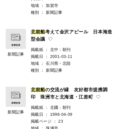
地域
：
加賀市
種別
：
新聞記事
北
前
船
考えて金沢アピール 日本海造
型会議
掲載紙
：
北中：朝刊
新聞記事
掲載日
：
2001-03-11
地域
：
石川県・北陸
種別
：
新聞記事
北
前
船
の交流が縁 友好都市提携調
印 珠洲市と北海道・江差町
掲載紙
：
北國：朝刊
新聞記事
掲載日
：
1998-04-09
掲載ページ
：
23
地域
：
珠洲市