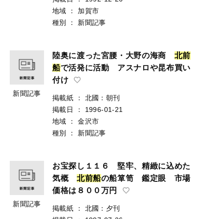
地域
：
加賀市
種別
：
新聞記事
陸奥に渡った宮腰・大野の海商
北
前
船
で活発に活動 アスナロや昆布買い
付け
新聞記事
掲載紙
：
北國：朝刊
掲載日
：
1996-01-21
地域
：
金沢市
種別
：
新聞記事
お宝探し１１６ 堅牢、精緻に込めた
気概
北
前
船
の船箪笥 鑑定眼 市場
価格は８００万円
新聞記事
掲載紙
：
北國：夕刊