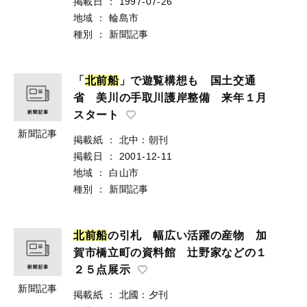
掲載日
：
1997-07-26
地域
：
輪島市
種別
：
新聞記事
「
北
前
船
」で遊覧構想も 国土交通
省 美川の手取川護岸整備 来年１月
スタート
新聞記事
掲載紙
：
北中：朝刊
掲載日
：
2001-12-11
地域
：
白山市
種別
：
新聞記事
北
前
船
の引札 幅広い活躍の産物 加
賀市橋立町の資料館 辻野家などの１
２５点展示
新聞記事
掲載紙
：
北國：夕刊