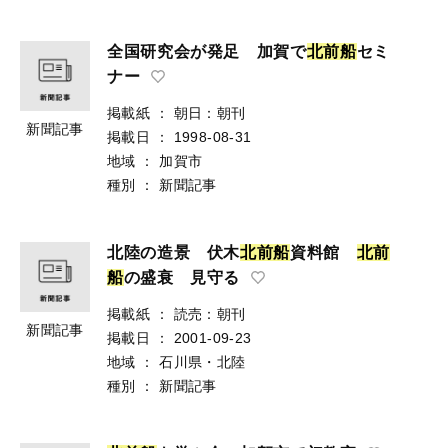
全国研究会が発足 加賀で
北
前
船
セミ
ナー
掲載紙
：
朝日：朝刊
新聞記事
掲載日
：
1998-08-31
地域
：
加賀市
種別
：
新聞記事
北陸の造景 伏木
北
前
船
資料館
北
前
船
の盛衰 見守る
掲載紙
：
読売：朝刊
新聞記事
掲載日
：
2001-09-23
地域
：
石川県・北陸
種別
：
新聞記事