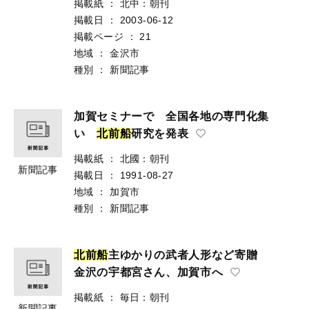
掲載紙
：
北中：朝刊
掲載日
：
2003-06-12
掲載ページ
：
21
地域
：
金沢市
種別
：
新聞記事
加賀セミナーで 全国各地の専門化集
い
北
前
船
研究を発表
掲載紙
：
北國：朝刊
新聞記事
掲載日
：
1991-08-27
地域
：
加賀市
種別
：
新聞記事
北
前
船
主ゆかりの武者人形など寄贈
金沢の宇都宮さん、加賀市へ
掲載紙
：
毎日：朝刊
新聞記事