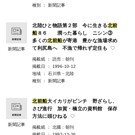
種別
：
新聞記事
北陸ひと物語第２部 今に生きる
北
前
船
８６ 潤った暮らし ニシン③
多くの
北
前
船
が寄港 豊かな漁場求め
て利尻島へ 不漁で帰れず定住も
新聞記事
掲載紙
：
読売：朝刊
掲載日
：
1996-10-12
地域
：
石川県・北陸
種別
：
新聞記事
北
前
船
大イカリがピンチ 野ざらし、
さび進行 加賀・橋立の資料館 保存
方法に頭ひねる
新聞記事
掲載紙
：
北國：朝刊
掲載日
：
1992-12-26