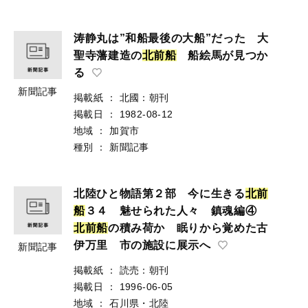
涛静丸は”和船最後の大船”だった 大
聖寺藩建造の
北
前
船
船絵馬が見つか
る
新聞記事
掲載紙
：
北國：朝刊
掲載日
：
1982-08-12
地域
：
加賀市
種別
：
新聞記事
北陸ひと物語第２部 今に生きる
北
前
船
３４ 魅せられた人々 鎮魂編④
北
前
船
の積み荷か 眠りから覚めた古
伊万里 市の施設に展示へ
新聞記事
掲載紙
：
読売：朝刊
掲載日
：
1996-06-05
地域
：
石川県・北陸