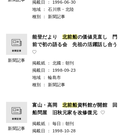
掲載日
：
1996-06-30
地域
：
石川県・北陸
種別
：
新聞記事
能登だより
北
前
船
の価値見直し 門
前で初の語る会 先祖の活躍話し合う
新聞記事
掲載紙
：
北國：朝刊
掲載日
：
1998-09-23
地域
：
輪島市
種別
：
新聞記事
富山・高岡
北
前
船
資料館が開館 回
船問屋 旧秋元家を改修復元
掲載紙
：
毎日：朝刊
新聞記事
掲載日
：
1998-10-28