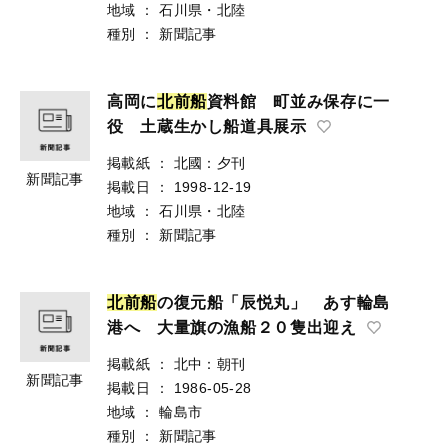
地域
：
石川県・北陸
種別
：
新聞記事
高岡に
北
前
船
資料館 町並み保存に一
役 土蔵生かし船道具展示
掲載紙
：
北國：夕刊
新聞記事
掲載日
：
1998-12-19
地域
：
石川県・北陸
種別
：
新聞記事
北
前
船
の復元船「辰悦丸」 あす輪島
港へ 大量旗の漁船２０隻出迎え
掲載紙
：
北中：朝刊
新聞記事
掲載日
：
1986-05-28
地域
：
輪島市
種別
：
新聞記事