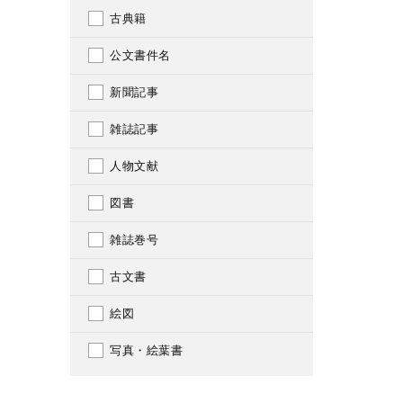
古典籍
公文書件名
新聞記事
雑誌記事
人物文献
図書
雑誌巻号
古文書
絵図
写真・絵葉書