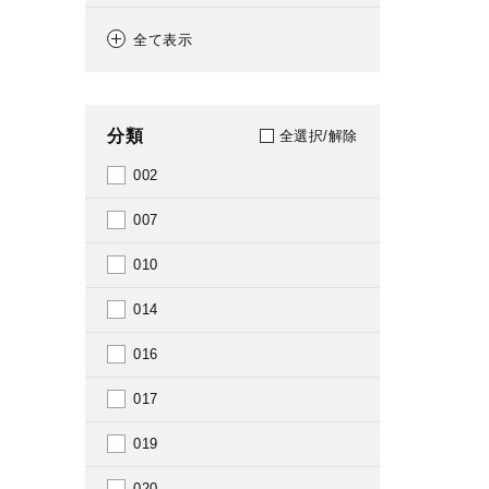
1884
全て表示
1887
1889
分類
全選択/解除
1893
002
1895
007
1897
010
1902
014
1905
016
1907
017
1909
019
1911
020