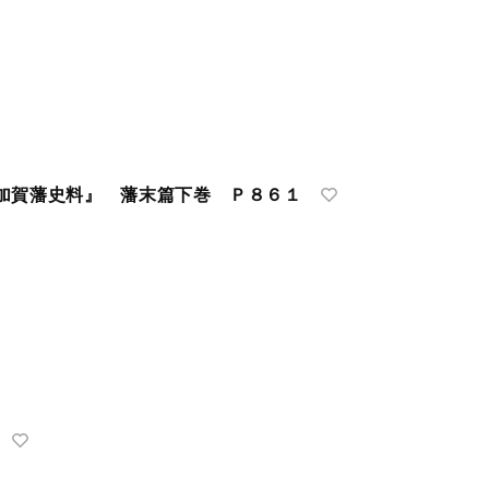
加賀藩史料』 藩末篇下巻 Ｐ８６１