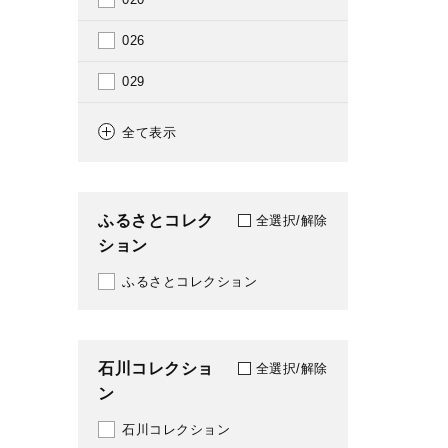
1913
026
1915
029
1916
031
全て表示
1917
041
1919
051
ふるさとコレク
全選択/解除
1921
ション
069
1922
ふるさとコレクション
070
1923
081
1924
石川コレクショ
082
全選択/解除
ン
1925
095
石川コレクション
1926