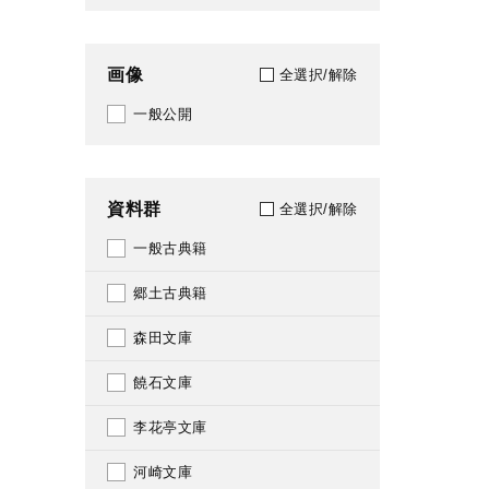
101
1927
104
画像
全選択/解除
1928
108
一般公開
1929
116
1930
121
資料群
全選択/解除
1931
122
一般古典籍
1932
123
郷土古典籍
1934
134
森田文庫
1935
135
饒石文庫
1936
146
李花亭文庫
1939
147
河崎文庫
1941