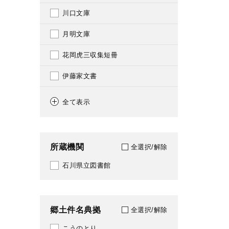
152
川口文庫
1942
159
月明文庫
1943
183
花岡虎三収集短冊
1944
188
伊藤家文書
1945
205
中田邦造関係資料
1946
全て表示
209
写真・絵葉書
1947
210
石川県史
1948
所蔵機関
全選択/解除
211
1949
石川県立図書館
214
1950
220
1951
郷土件名典拠
全選択/解除
222
1952
こうのとり