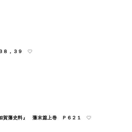
３８，３９
加賀藩史料』 藩末篇上巻 Ｐ６２１