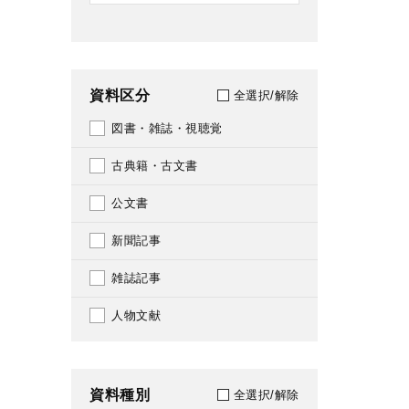
資料区分
全選択/解除
図書・雑誌・視聴覚
古典籍・古文書
公文書
新聞記事
雑誌記事
人物文献
資料種別
全選択/解除