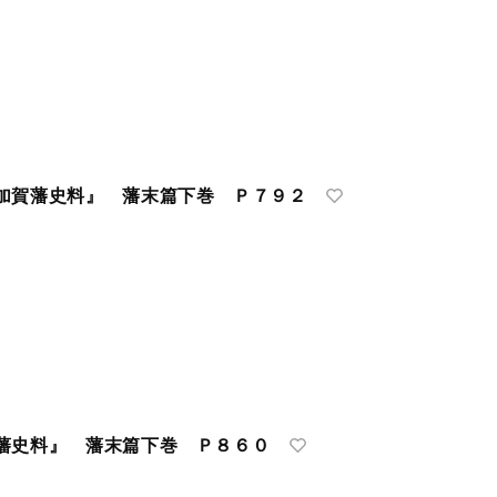
加賀藩史料』 藩末篇下巻 Ｐ７９２
藩史料』 藩末篇下巻 Ｐ８６０