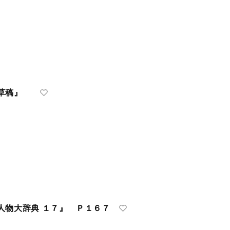
記草稿』
人物大辞典 １７』 Ｐ１６７