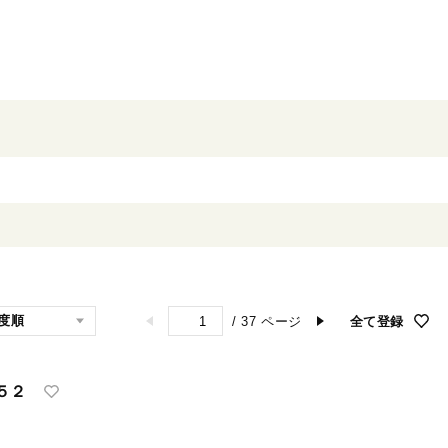
/
37
ページ
全て登録
５２