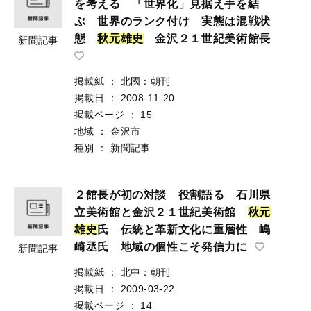
を考える 「世界化」見据え手を結
ぶ 世界のランク付け 実態は混戦状
態
秋
元
雄
史
金沢２１世紀美術館長
新聞記事
掲載紙
：
北國：朝刊
掲載日
：
2008-11-20
掲載ページ
：
15
地域
：
金沢市
種別
：
新聞記事
２館長が初の対談 役割語る 石川県
立美術館と金沢２１世紀美術館
秋
元
雄
史
氏 伝統と革新文化に重層性 嶋
崎丞氏 地域の個性こそ発信力に
新聞記事
掲載紙
：
北中：朝刊
掲載日
：
2009-03-22
掲載ページ
：
14