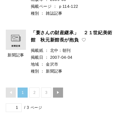
掲載ページ
：
ｐ114-122
種別
：
雑誌記事
「蓑さんの財産継承」 ２１世紀美術
館 秋元新館長が抱負
掲載紙
：
北中：朝刊
新聞記事
掲載日
：
2007-04-04
地域
：
金沢市
種別
：
新聞記事
1
2
3
/
3
ページ