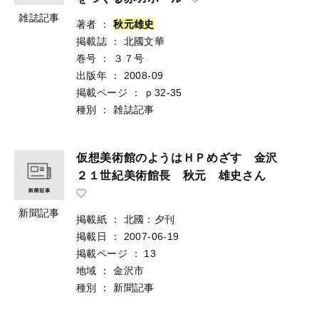
雑誌記事
著者
：
秋
元
雄
史
掲載誌
：
北國文華
巻号
：
３７号
出版年
：
2008-09
掲載ページ
：
ｐ32-35
種別
：
雑誌記事
仮想美術館のようはＨＰめざす 金沢
２１世紀美術館長 秋元 雄史さん
新聞記事
掲載紙
：
北國：夕刊
掲載日
：
2007-06-19
掲載ページ
：
13
地域
：
金沢市
種別
：
新聞記事