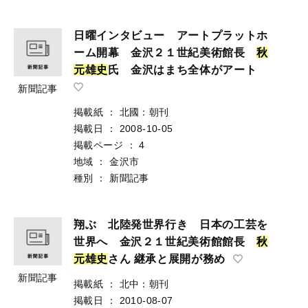
日曜インタビュー アートプラットホ
ーム開幕 金沢２１世紀美術館長
秋
元
雄
史
氏 金沢はまち全体がアート
新聞記事
掲載紙
：
北國：朝刊
掲載日
：
2008-10-05
掲載ページ
：
4
地域
：
金沢市
種別
：
新聞記事
翔ぶ 北陸発世界行き 日本の工芸を
世界へ 金沢２１世紀美術館館長
秋
元
雄
史
さん 継承と展開が務め
新聞記事
掲載紙
：
北中：朝刊
掲載日
：
2010-08-07