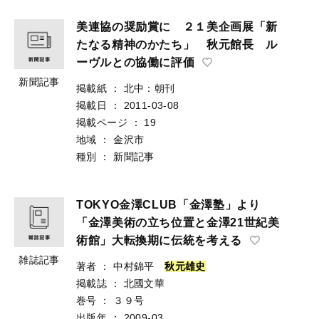
美連協の奨励賞に ２１美企画展「新
たなる精神のかたち」 秋元館長 ル
ーヴルとの協働に評価
新聞記事
掲載紙
：
北中：朝刊
掲載日
：
2011-03-08
掲載ページ
：
19
地域
：
金沢市
種別
：
新聞記事
TOKYO金澤CLUB「金澤塾」より
「金澤美術の立ち位置と金澤21世紀美
術館」大転換期に伝統を考える
雑誌記事
著者
：
中村錦平
秋
元
雄
史
掲載誌
：
北國文華
巻号
：
３９号
出版年
：
2009-03