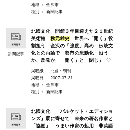
地域
：
金沢市
種別
：
新聞記事
北國文化 開館３年目迎えた２１世紀
美術館
秋
元
雄
史
世界へ「開く」役
割担う 金沢の「強度」高め 伝統文
化との両論で 都市の流動化 沿う
新聞記事
か、反発か 「開く」と「閉じ」
掲載紙
：
北國：朝刊
掲載日
：
2007-07-31
地域
：
金沢市
種別
：
新聞記事
北國文化 「パルケット・エディショ
ンズ」展に寄せて 未来の著名作家と
「協働」 うまい作家の起用 非英語