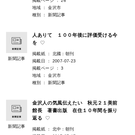
掲載ページ
：
26
地域
：
金沢市
種別
：
新聞記事
人ありて １００年後に評価受ける今
を
掲載紙
：
北國：朝刊
新聞記事
掲載日
：
2007-07-23
掲載ページ
：
3
地域
：
金沢市
種別
：
新聞記事
金沢人の気風伝えたい 秋元２１美前
館長 著書出版 在住１０年間を振り
返る
新聞記事
掲載紙
：
北中：朝刊