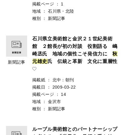
掲載ページ
：
1
地域
：
石川県・北陸
種別
：
新聞記事
石川県立美術館と金沢２１世紀美術
館 ２館長が初の対談 役割語る 嶋
崎丞氏 地域の個性こそ発信力に
秋
元
雄
史
氏 伝統と革新 文化に重層性
新聞記事
掲載紙
：
北中：朝刊
掲載日
：
2009-03-22
掲載ページ
：
14
地域
：
金沢市
種別
：
新聞記事
ルーブル美術館とのパートナーシップ