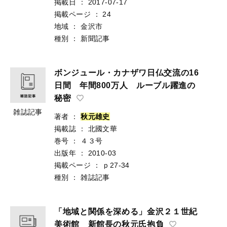
掲載日
：
2017-07-17
掲載ページ
：
24
地域
：
金沢市
種別
：
新聞記事
ボンジュール・カナザワ日仏交流の16
日間 年間800万人 ルーブル躍進の
秘密
雑誌記事
著者
：
秋
元
雄
史
掲載誌
：
北國文華
巻号
：
４３号
出版年
：
2010-03
掲載ページ
：
ｐ27-34
種別
：
雑誌記事
「地域と関係を深める」金沢２１世紀
美術館 新館長の秋元氏抱負