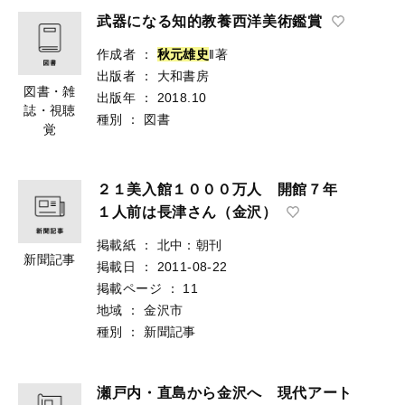
武器になる知的教養西洋美術鑑賞
作成者
：
秋
元
雄
史
‖著
出版者
：
大和書房
図書・雑
出版年
：
2018.10
誌・視聴
種別
：
図書
覚
２１美入館１０００万人 開館７年
１人前は長津さん（金沢）
掲載紙
：
北中：朝刊
新聞記事
掲載日
：
2011-08-22
掲載ページ
：
11
地域
：
金沢市
種別
：
新聞記事
瀬戸内・直島から金沢へ 現代アート