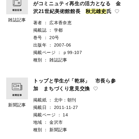
がコミニュティ再生の活力となる 金
沢21世紀美術館館長
秋
元
雄
史
氏
雑誌記事
著者
：
広本香奈恵
掲載誌
：
学都
巻号
：
20号
出版年
：
2007-06
掲載ページ
：
ｐ99-107
種別
：
雑誌記事
トップと学生が「乾杯」 市長ら参
加 まちづくり意見交換
掲載紙
：
北中：朝刊
新聞記事
掲載日
：
2011-11-27
掲載ページ
：
14
地域
：
金沢市
種別
：
新聞記事