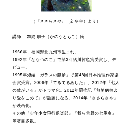
（『ささらさや』（幻冬舎）より）
講師： 加納 朋子（かのうともこ）氏
1966年、福岡県北九州市生まれ。
1992年「ななつのこ」で第3回鮎川哲也賞受賞し、デ
ビュー。
1995年短編「ガラスの麒麟」で第48回日本推理作家協
会賞受賞。2006年『てるてるあした』、2012年『七人
の敵がいる』がドラマ化。2012年闘病記『無菌病棟よ
り愛をこめて』が話題になる。2014年『ささらさや』
が映画化。
その他『少年少女飛行倶楽部』『我ら荒野の七重奏』
等著書多数。