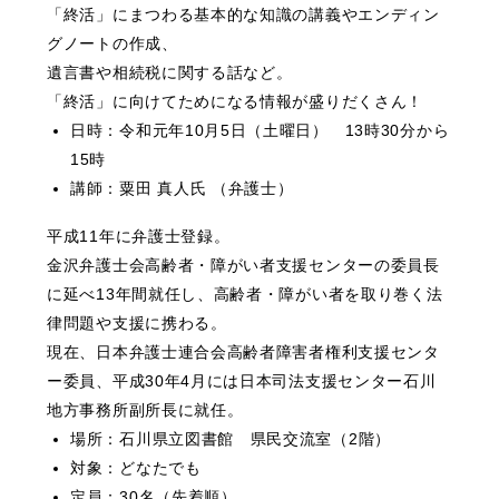
「終活」にまつわる基本的な知識の講義やエンディン
グノートの作成、
遺言書や相続税に関する話など。
「終活」に向けてためになる情報が盛りだくさん！
日時：令和元年10月5日（土曜日） 13時30分から
15時
講師：粟田 真人氏 （弁護士）
平成11年に弁護士登録。
金沢弁護士会高齢者・障がい者支援センターの委員長
に延べ13年間就任し、高齢者・障がい者を取り巻く法
律問題や支援に携わる。
現在、日本弁護士連合会高齢者障害者権利支援センタ
ー委員、平成30年4月には日本司法支援センター石川
地方事務所副所長に就任。
場所：石川県立図書館 県民交流室（2階）
対象：どなたでも
定員：30名（先着順）