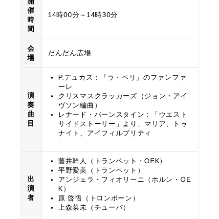
開
催
14時00分～14時30分
時
間
会
だんだん広場
場
P.デュカス：「ラ・ペリ」のファンファ
ーレ
演
クリスマスクラッカーズ（ジョン・アイ
奏
ヴソン編曲）
曲
レナード・バーンスタイン：「ウエスト
目
サイドストーリー」より、マリア、トゥ
ナイト、アイフィルプリティ
藤井幹人（トランペット・OEK）
平野愛美（トランペット）
出
アンジェラ・フィオリーニ（ホルン・OE
演
K）
者
原 啓悟（トロンボーン）
上森菜未（チューバ）