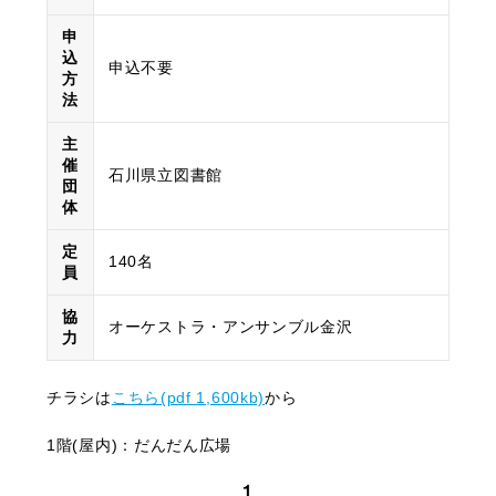
申
込
申込不要
方
法
主
催
石川県立図書館
団
体
定
140名
員
協
オーケストラ・アンサンブル金沢
力
チラシは
こちら(pdf 1,600kb)
から
1階(屋内)：だんだん広場