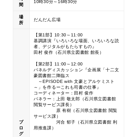
10時30分～16時30分
間
場
だんだん広場
所
【第1部】10:30～11:00
基調講演『いろいろな場面、いろいろな読
者、デジタルがもたらすもの』
田村 俊作（石川県立図書館 館長）
【第2部】11:00～12:00
パネルディスカッション『企画展「十二文
豪図書館二降臨ス
～EPISODE with 文豪とアルケミスト
～」を作るーこれも司書の仕事』
コーディネーター：田村 俊作
パネラー：上田 敬太郎（石川県立図書館
閲覧サービス課長）
原 有樹（石川県立図書館 閲覧
サービス課）
プ
河合 郁子（石川県立図書館 利
ロ
用推進課）
グ