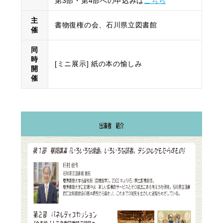
第3部・第4部への申込みは
こちら
主
書物復権の会、石川県立図書館
催
同
時
[ミニ展示] 紙の本の愉しみ
開
催