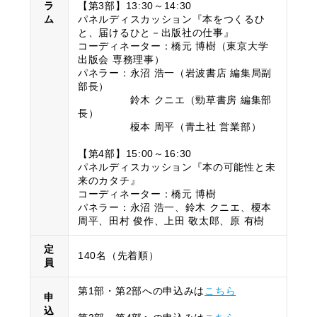
ラ
【第3部】13:30～14:30
ム
パネルディスカッション『本をつくるひ
と、届けるひと－出版社の仕事』
コーディネーター：橋元 博樹（東京大学
出版会 専務理事）
パネラー：永沼 浩一（岩波書店 編集局副
部長）
鈴木 クニエ（勁草書房 編集部
長）
榎本 周平（青土社 営業部）
【第4部】15:00～16:30
パネルディスカッション『本の可能性と未
来のカタチ』
コーディネーター：橋元 博樹
パネラー：永沼 浩一、鈴木 クニエ、榎本
周平、田村 俊作、上田 敬太郎、原 有樹
定
140名（先着順）
員
第1部・第2部への申込みは
こちら
申
込