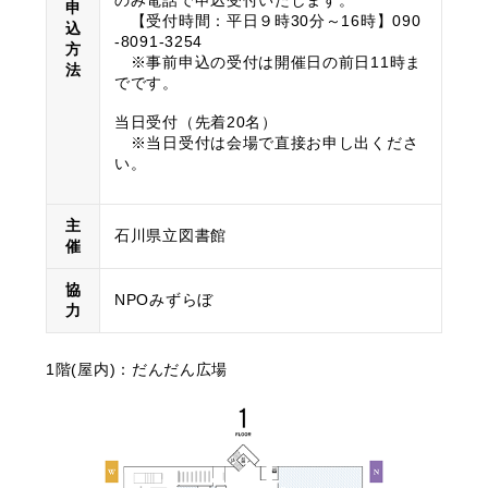
のみ電話で申込受付いたします。
申
【受付時間：平日９時30分～16時】090
込
-8091-3254
方
※事前申込の受付は開催日の前日11時ま
法
でです。
当日受付（先着20名）
※当日受付は会場で直接お申し出くださ
い。
主
石川県立図書館
催
協
NPOみずらぼ
力
1階(屋内)：だんだん広場