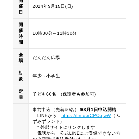
開
催
2024年9月15日(日)
日
開
催
10時30分～11時30分
時
間
会
だんだん広場
場
対
年少～小学生
象
定
子ども60名 (保護者も参加可)
員
事前申込（先着40名）
※8月1日申込開始
LINEから
https://lin.ee/CPOojwW
（み
ずみずランド）
* 外部サイトにリンクします
電話から 公式LINEにご登録できない方