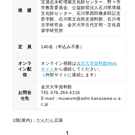
宝達志水町埋蔵文化財センター、野々市
市教育委員会、公益財団法人石川県埋蔵
後 援
文化財センター、石川県西田幾多郎記念
哲学館、石川県立自然史資料館、石川考
古学研究会、金沢大学古代文明・文化資
源学研究所
定 員
140名（申込み不要）
オンラ
オンライン視聴は
金沢大学資料館Web
イン配
サイト
から接続してください。
信
（外部サイトに接続します）
金沢大学資料館
お問合
TEL 076-264-5215
せ先
E-mail : museum@adm.kanazawa-u.a
c.jp
1階(屋内)：だんだん広場