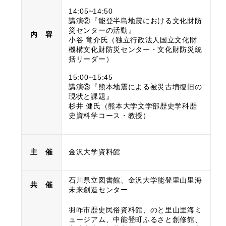
14:05~14:50
講演②『能登半島地震における文化財防
災センターの活動』
内 容
小谷 竜介氏（独立行政法人国立文化財
機構文化財防災センター・文化財防災統
括リーダー）
15:00~15:45
講演③『熊本地震による被災古墳復旧の
現状と課題』
杉井 健氏（熊本大学文学部歴史学科歴
史資料学コース・教授）
主 催
金沢大学資料館
石川県立図書館、金沢大学能登里山里海
共 催
未来創造センター
羽咋市歴史民俗資料館、のと里山里海ミ
ュージアム、中能登町ふるさと創修館、