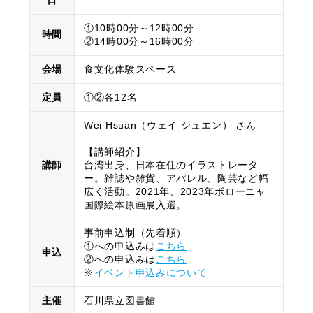
日
①10時00分～12時00分
時間
②14時00分～16時00分
会場
食文化体験スペース
定員
①②各12名
Wei Hsuan（ウェイ シュエン） さん
【講師紹介】
講師
台湾出身、日本在住のイラストレータ
ー。雑誌や雑貨、アパレル、陶芸など幅
広く活動。2021年、2023年ボローニャ
国際絵本原画展入選。
事前申込制（先着順）
①への申込みは
こちら
申込
②への申込みは
こちら
※
イベント申込みについて
主催
石川県立図書館