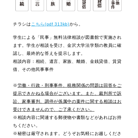
チラシは
こちら(pdf 313kb)
から。
学生による「民事」無料法律相談が図書館で実施され
ます。学生が相談を受け、金沢大学法学類の教員に確
認し、最終的な答えを提示します。
相談内容：相続、遺言、家族、離婚、金銭貸借、賃貸
借、その他民事事件
※
労働・行政・刑事事件、税務関係の問題は回答をご
提示できかねる場合がございます。また、裁判所で訴
訟、家事審判、調停が係属中の案件に関する相談はお
受けできませんので、ご了承ください。
※相談内容に関連する郵便物や書類などがあればお持
ちください。
※秘密は厳守されます。どうぞお気軽にお越しくださ