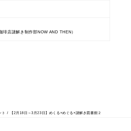
琲店謎解き制作部NOW AND THEN）
ント
【2月18日～3月23日】めくる×めぐる×謎解き図書館２