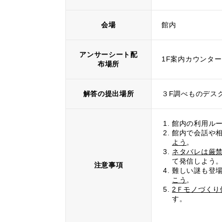
会場
館内
アンサーシート配
1F案内カウンター
布場所
解答の提出場所
３F調べものデス
館内の利用ル
館内で会話や相
よう
。
ネタバレは厳
て発信しよう
注意事項
難しい謎も登
こう
。
2Ｆモノづくり
す。