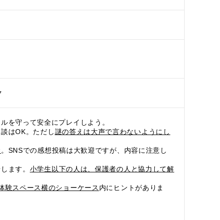
ク
ールを守って安全にプレイしよう。
談はOK。ただし
謎の答えは大声で言わないようにし
禁
。SNSでの感想投稿は大歓迎ですが、内容に注意し
。
場します。
小学生以下の人は、保護者の人と協力して解
体験スペース横のショーケース
内にヒントがありま