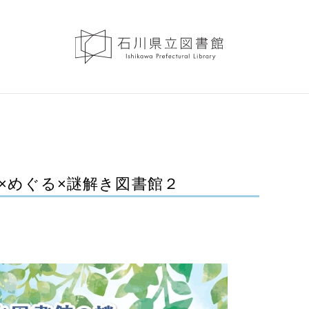
る×めぐる×謎解き図書館２