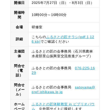
開催日
2025年7月27日（日）・8月3日（日）
開催時
10時00分～16時00分
間
会場
研修室
こちらの
ふるさとの匠チラシ(pdf 1,12
詳細
6 kb)
でご確認ください
主催団
ふるさとの匠の会事務局（石川県農林
体
水産部里山振興室交流推進グループ）
問合せ
ふるさとの匠の会事務局
076-225-16
（電
29
話）
問合せ
ふるさとの匠の会事務局
satoyama@
（メー
pref.ishikawa.lg.jp
ル）
ホーム
ふるさとの匠体験教室 in ビブリオバウ
ページ
ム
※外部サイトに接続します