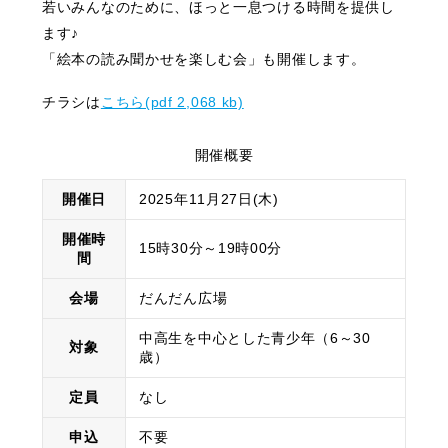
若いみんなのために、ほっと一息つける時間を提供し
ます♪
「絵本の読み聞かせを楽しむ会」も開催します。
チラシは
こちら(pdf 2,068 kb)
開催概要
開催日
2025年11月27日(木)
開催時
15時30分～19時00分
間
会場
だんだん広場
中高生を中心とした青少年（6～30
対象
歳）
定員
なし
申込
不要