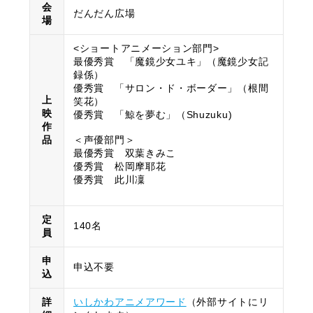
会
だんだん広場
場
<ショートアニメーション部門>
最優秀賞 「魔鏡少女ユキ」（魔鏡少女記
録係）
優秀賞 「サロン・ド・ボーダー」（根間
上
笑花）
映
優秀賞 「鯨を夢む」（Shuzuku)
作
品
＜声優部門＞
最優秀賞 双葉きみこ
優秀賞 松岡摩耶花
優秀賞 此川凜
定
140名
員
申
申込不要
込
詳
いしかわアニメアワード
（外部サイトにリ