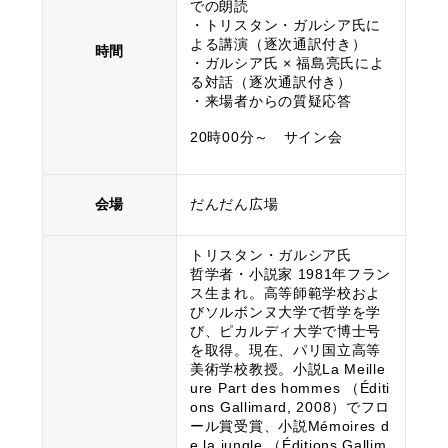
での朗読
・トリスタン・ガルシア氏に
よる講演（逐次通訳付き）
時間
・ガルシア氏 × 福島亮氏によ
る対話（逐次通訳付き）
・来場者からの質疑応答
20時00分～ サイン会
会場
だんだん広場
トリスタン・ガルシア氏
哲学者・小説家 1981年フラン
ス生まれ。高等師範学校およ
びソルボンヌ大学で哲学を学
び、ピカルディ大学で博士号
を取得。現在、パリ国立高等
美術学校教授。小説La Meille
ure Part des hommes （Éditi
ons Gallimard, 2008）でフロ
ール賞受賞、小説Mémoires d
e la jungle （Éditions Gallim