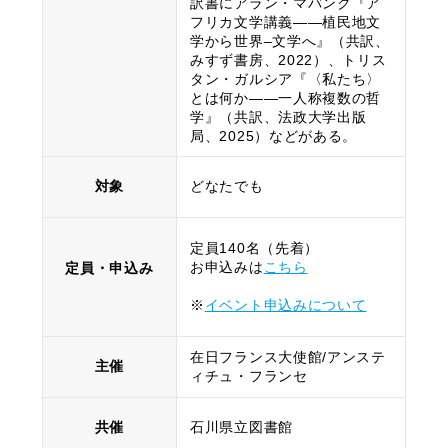
訳書にアラン・マバンク『ア
フリカ文学講義——植民地文
学から世界–文学へ』（共訳、
みすず書房、2022）、トリス
タン・ガルシア『〈私たち〉
とは何か——一人称複数の哲
学』（共訳、法政大学出版
局、2025）などがある。
対象
どなたでも
定員140名（先着）
お申込みは
こちら
定員・申込み
※
イベント申込みについて
在日フランス大使館/アンステ
主催
ィチュ・フランセ
共催
石川県立図書館