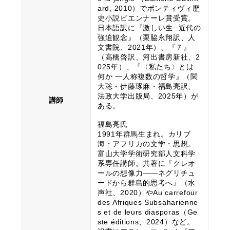
ard, 2010）でポンティヴィ歴
史小説ビエンナーレ賞受賞。
日本語訳に『激しい生─近代の
強迫観念』（栗脇永翔訳、人
文書院、2021年）、『７』
（高橋啓訳、河出書房新社、2
025年）、『〈私たち〉とは
何か 一人称複数の哲学』（関
大聡・伊藤琢麻・福島亮訳、
法政大学出版局、2025年）が
講師
ある。
福島亮氏
1991年群馬生まれ。カリブ
海・アフリカの文学・思想。
富山大学学術研究部人文科学
系専任講師。共著に『クレオ
ールの想像力——ネグリチュ
ードから群島的思考へ』（水
声社、2020）やAu carrefour
des Afriques Subsaharienne
s et de leurs diasporas（Ge
ste éditions、2024）など。