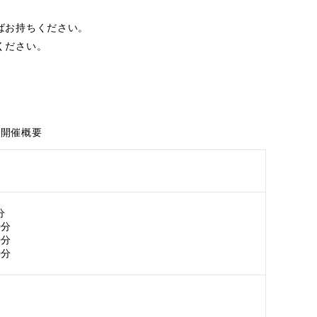
ばお持ちください。
ください。
開催概要
）
分
0分
0分
0分