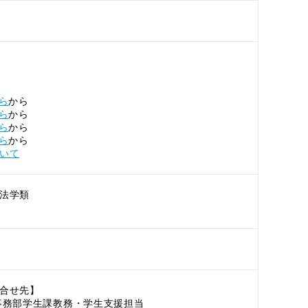
ら
から
ら
から
ら
から
ら
から
いて
法学類
合せ先】
系事務部学生課教務・学生支援担当