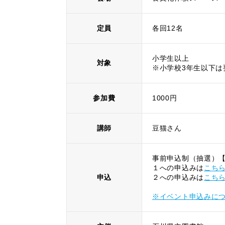
定員
各回12名
小学生以上
対象
※小学校3年生以下は
参加費
1000円
講師
豆猫さん
事前申込制（抽選）【
１への申込みは
こち
申込
２への申込みは
こち
※イベント申込みに