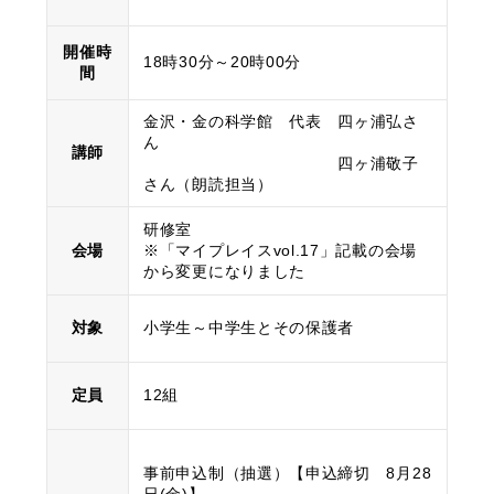
開催時
18時30分～20時00分
間
金沢・金の科学館 代表 四ヶ浦弘さ
ん
講師
四ヶ浦敬子
さん（朗読担当）
研修室
会場
※「マイプレイスvol.17」記載の会場
から変更になりました
対象
小学生～中学生とその保護者
定員
12組
事前申込制（抽選）【申込締切 8月28