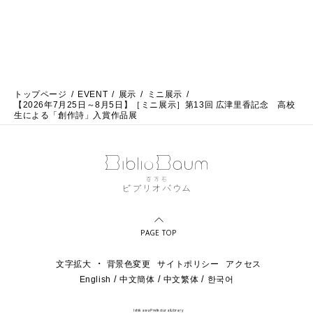
トップページ
EVENT
展示
ミニ展示
【2026年7月25日～8月5日】［ミニ展示］第13回 広津里香記念 高校
生による「創作詩」入賞作品展
PAGE TOP
・
文字拡大
背景色変更
サイトポリシー
アクセス
English
中文簡体
中文繁体
한국어
IshikawaPrefecturalLibrary