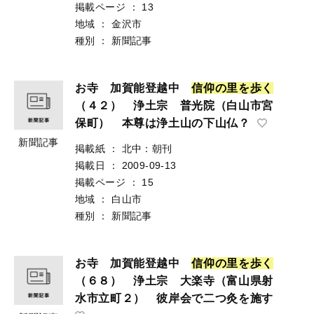
掲載ページ
：
13
地域
：
金沢市
種別
：
新聞記事
お寺 加賀能登越中
信
仰
の
里
を
歩
く
（４２） 浄土宗 普光院（白山市宮
保町） 本尊は浄土山の下山仏？
新聞記事
掲載紙
：
北中：朝刊
掲載日
：
2009-09-13
掲載ページ
：
15
地域
：
白山市
種別
：
新聞記事
お寺 加賀能登越中
信
仰
の
里
を
歩
く
（６８） 浄土宗 大楽寺（富山県射
水市立町２） 彼岸会で二つ灸を施す