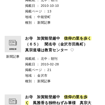
掲載日
：
2010-10-10
掲載ページ
：
13
地域
：
中能登町
種別
：
新聞記事
お寺 加賀能登越中
信
仰
の
里
を
歩
く
（６５） 聞名寺（金沢市田島町）
真宗道場は教育センター
新聞記事
掲載紙
：
北中：朝刊
掲載日
：
2010-02-28
掲載ページ
：
21
地域
：
金沢市
種別
：
新聞記事
お寺 加賀能登越中
信
仰
の
里
を
歩
く
風雅香る独特ねずみ筆様 真宗大