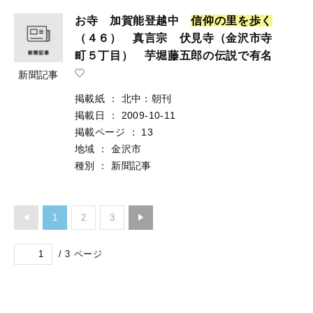
お寺 加賀能登越中
信
仰
の
里
を
歩
く
（４６） 真言宗 伏見寺（金沢市寺
町５丁目） 芋堀藤五郎の伝説で有名
新聞記事
掲載紙
：
北中：朝刊
掲載日
：
2009-10-11
掲載ページ
：
13
地域
：
金沢市
種別
：
新聞記事
1
2
3
/
3
ページ