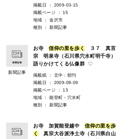
掲載日
：
2009-03-15
掲載ページ
：
15
地域
：
金沢市
種別
：
新聞記事
お寺
信
仰
の
里
を
歩
く
３７ 真言
宗 明泉寺（石川県穴水町明千寺）
語りかけてくる仏像群
新聞記事
掲載紙
：
北中：朝刊
掲載日
：
2009-08-09
掲載ページ
：
13
地域
：
能登町・穴水町
種別
：
新聞記事
お寺 加賀能登越中
信
仰
の
里
を
歩
く
真宗大谷派浄土寺（石川県白山