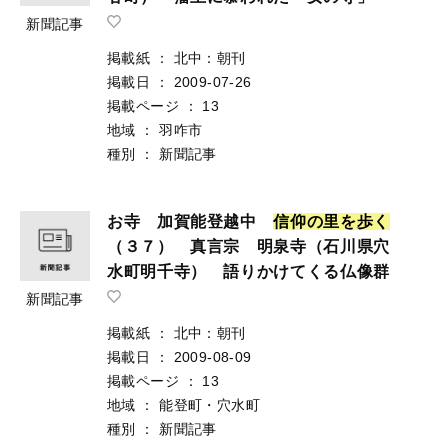
新聞記事
掲載紙
：
北中：朝刊
掲載日
：
2009-07-26
掲載ページ
：
13
地域
：
羽咋市
種別
：
新聞記事
お寺 加賀能登越中
信
仰
の
里
を
歩
く
（３７） 真言宗 明泉寺（石川県穴
水町明千寺） 語りかけてくる仏像群
新聞記事
掲載紙
：
北中：朝刊
掲載日
：
2009-08-09
掲載ページ
：
13
地域
：
能登町・穴水町
種別
：
新聞記事