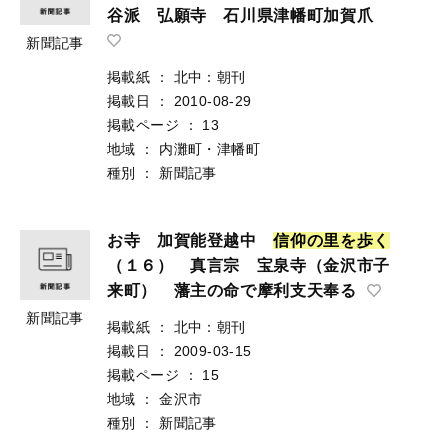
谷派 弘願寺 石川県津幡町加賀爪
新聞記事
掲載紙
：
北中：朝刊
掲載日
：
2010-08-29
掲載ページ
：
13
地域
：
内灘町・津幡町
種別
：
新聞記事
お寺 加賀能登越中
信
仰
の
里
を
歩
く
（１６） 真言宗 宝泉寺（金沢市子
来町） 藩主の命で摩利支天奉る
新聞記事
掲載紙
：
北中：朝刊
掲載日
：
2009-03-15
掲載ページ
：
15
地域
：
金沢市
種別
：
新聞記事