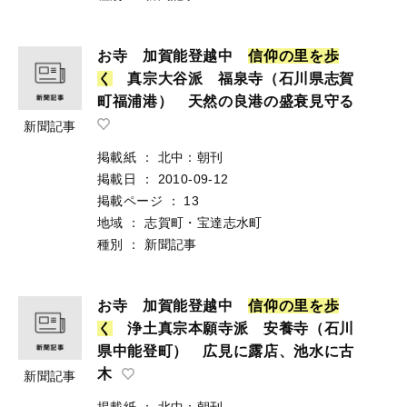
お寺 加賀能登越中
信
仰
の
里
を
歩
く
真宗大谷派 福泉寺（石川県志賀
町福浦港） 天然の良港の盛衰見守る
新聞記事
掲載紙
：
北中：朝刊
掲載日
：
2010-09-12
掲載ページ
：
13
地域
：
志賀町・宝達志水町
種別
：
新聞記事
お寺 加賀能登越中
信
仰
の
里
を
歩
く
浄土真宗本願寺派 安養寺（石川
県中能登町） 広見に露店、池水に古
木
新聞記事
掲載紙
：
北中：朝刊