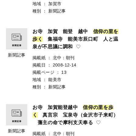
地域
：
加賀市
種別
：
新聞記事
お寺 加賀 能登 越中
信
仰
の
里
を
歩
く
集福寺 能美市辰口町 人と温
泉が不思議に調和
新聞記事
掲載紙
：
北中：朝刊
掲載日
：
2008-12-14
掲載ページ
：
13
地域
：
能美市
種別
：
新聞記事
お寺 加賀能登越中
信
仰
の
里
を
歩
く
真言宗 宝泉寺（金沢市子来町）
藩主の命で摩利支天奉る
新聞記事
掲載紙
：
北中：朝刊