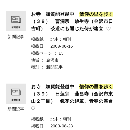
お寺 加賀能登越中
信
仰
の
里
を
歩
く
（３８） 曹洞宗 放生寺（金沢市日
吉町） 茶道にも通じた侍が建立
新聞記事
掲載紙
：
北中：朝刊
掲載日
：
2009-08-16
掲載ページ
：
13
地域
：
金沢市
種別
：
新聞記事
お寺 加賀能登越中
信
仰
の
里
を
歩
く
（３９） 日蓮宗 蓮昌寺（金沢市東
山２丁目） 鏡花の絶筆、青春の舞台
新聞記事
掲載紙
：
北中：朝刊
掲載日
：
2009-08-23