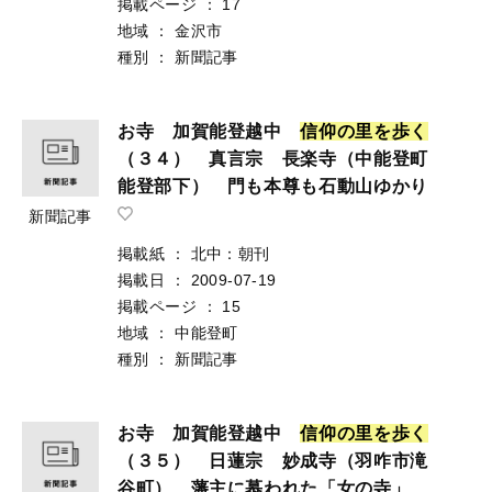
掲載ページ
：
17
地域
：
金沢市
種別
：
新聞記事
お寺 加賀能登越中
信
仰
の
里
を
歩
く
（３４） 真言宗 長楽寺（中能登町
能登部下） 門も本尊も石動山ゆかり
新聞記事
掲載紙
：
北中：朝刊
掲載日
：
2009-07-19
掲載ページ
：
15
地域
：
中能登町
種別
：
新聞記事
お寺 加賀能登越中
信
仰
の
里
を
歩
く
（３５） 日蓮宗 妙成寺（羽咋市滝
谷町） 藩主に慕われた「女の寺」