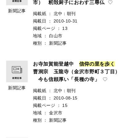
市） 籾殻厨子におわす三尊仏
新聞記事
掲載紙
：
北中：朝刊
掲載日
：
2010-10-31
掲載ページ
：
13
地域
：
白山市
種別
：
新聞記事
お寺加賀能登越中
信
仰
の
里
を
歩
く
曹洞宗 玉龍寺（金沢市野町３丁目）
今も信頼厚い「長種の寺」
新聞記事
掲載紙
：
北中：朝刊
掲載日
：
2010-08-15
掲載ページ
：
15
地域
：
金沢市
種別
：
新聞記事