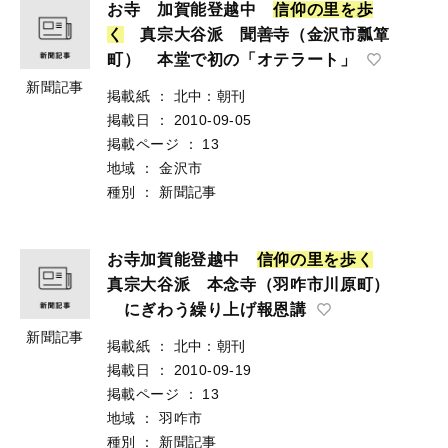
お寺 加賀能登越中
信
仰
の
里
を
歩
く
真宗大谷派 聞善寺（金沢市瓢箪
町） 本堂で初の「オテラート」
新聞記事
掲載紙
：
北中：朝刊
掲載日
：
2010-09-05
掲載ページ
：
13
地域
：
金沢市
種別
：
新聞記事
お寺加賀能登越中
信
仰
の
里
を
歩
く
真宗大谷派 本念寺（羽咋市川原町）
にぎわう繰り上げ報恩講
新聞記事
掲載紙
：
北中：朝刊
掲載日
：
2010-09-19
掲載ページ
：
13
地域
：
羽咋市
種別
：
新聞記事