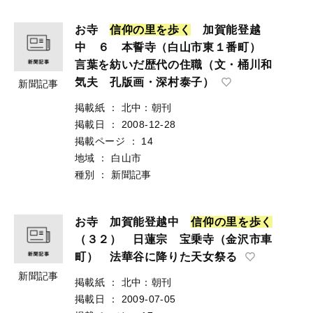
お寺
信
仰
の
里
を
歩
く
加賀能登越
中 ６ 本誓寺（白山市東１番町）
言葉を紡いだ歴代の住職（文・桶川和
気夫 孔版画・深村泰子）
新聞記事
掲載紙
：
北中：朝刊
掲載日
：
2008-12-28
掲載ページ
：
14
地域
：
白山市
種別
：
新聞記事
お寺 加賀能登越中
信
仰
の
里
を
歩
く
（３２） 日蓮宗 宝乗寺（金沢市車
町） 法華谷に降りた天女祭る
新聞記事
掲載紙
：
北中：朝刊
掲載日
：
2009-07-05