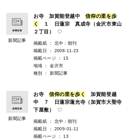
お寺 加賀能登越中
信
仰
の
里
を
歩
く
１ 日蓮宗 真成寺（金沢市東山
２丁目）
新聞記事
掲載紙
：
北中：朝刊
掲載日
：
2008-11-23
掲載ページ
：
15
地域
：
金沢市
種別
：
新聞記事
お寺
信
仰
の
里
を
歩
く
加賀能登越
中 ７ 日蓮宗蓮光寺（加賀市大聖寺
下屋敷）
新聞記事
掲載紙
：
北中：朝刊
掲載日
：
2009-01-11
掲載ページ
：
13