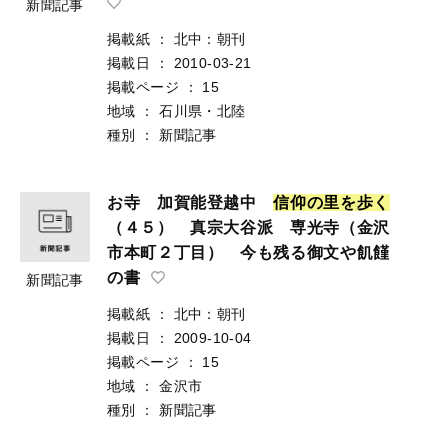
新聞記事
掲載紙
：
北中：朝刊
掲載日
：
2010-03-21
掲載ページ
：
15
地域
：
石川県・北陸
種別
：
新聞記事
お寺 加賀能登越中
信
仰
の
里
を
歩
く
（４５） 真宗大谷派 専光寺（金沢
市本町２丁目） 今も残る御文や飢饉
の書
新聞記事
掲載紙
：
北中：朝刊
掲載日
：
2009-10-04
掲載ページ
：
15
地域
：
金沢市
種別
：
新聞記事