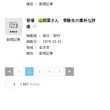
種別
：
新聞記事
登場
山
田
梁さん 受験生の素朴な評
価
掲載紙
：
朝日：朝刊
新聞記事
掲載日
：
1978-12-21
地域
：
金沢市
種別
：
新聞記事
1
2
3
4
5
/
487
ページ