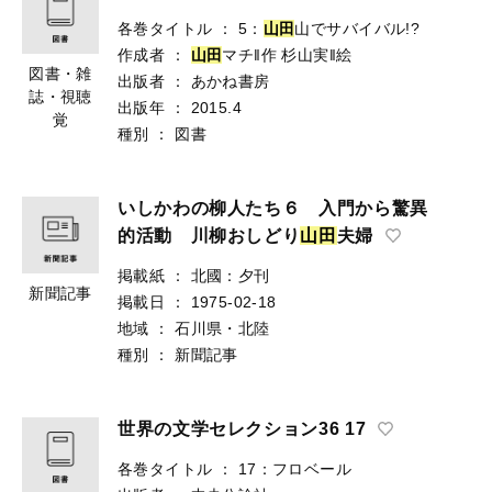
各巻タイトル
：
5：
山
田
山でサバイバル!?
作成者
：
山
田
マチ‖作
杉山実‖絵
図書・雑
出版者
：
あかね書房
誌・視聴
出版年
：
2015.4
覚
種別
：
図書
いしかわの柳人たち６ 入門から驚異
的活動 川柳おしどり
山
田
夫婦
掲載紙
：
北國：夕刊
新聞記事
掲載日
：
1975-02-18
地域
：
石川県・北陸
種別
：
新聞記事
世界の文学セレクション36 17
各巻タイトル
：
17：フロベール