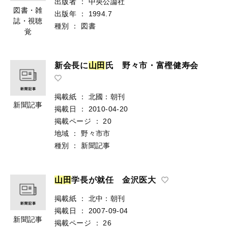
出版者
：
中央公論社
図書・雑
出版年
：
1994.7
誌・視聴
種別
：
図書
覚
新会長に
山
田
氏 野々市・富樫健寿会
掲載紙
：
北國：朝刊
新聞記事
掲載日
：
2010-04-20
掲載ページ
：
20
地域
：
野々市市
種別
：
新聞記事
山
田
学長が就任 金沢医大
掲載紙
：
北中：朝刊
掲載日
：
2007-09-04
新聞記事
掲載ページ
：
26