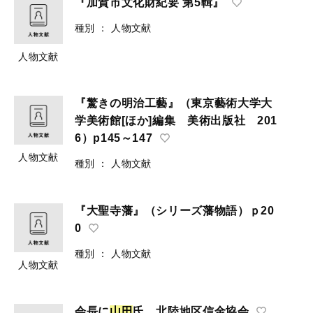
『加賀市文化財紀要 第5輯』
種別
：
人物文献
人物文献
『驚きの明治工藝』（東京藝術大学大
学美術館[ほか]編集 美術出版社 201
6）p145～147
人物文献
種別
：
人物文献
『大聖寺藩』（シリーズ藩物語）ｐ20
0
種別
：
人物文献
人物文献
会長に
山
田
氏 北陸地区信金協会