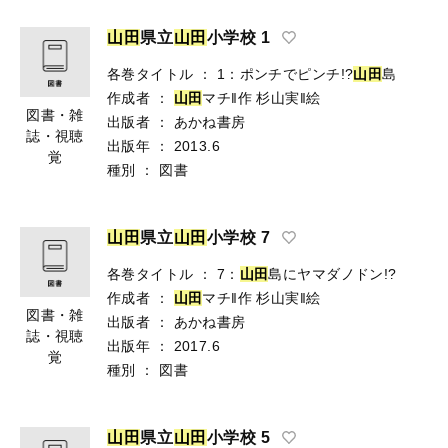
山
田
県立
山
田
小学校 1
各巻タイトル
：
1：ポンチでピンチ!?
山
田
島
作成者
：
山
田
マチ‖作
杉山実‖絵
図書・雑
出版者
：
あかね書房
誌・視聴
出版年
：
2013.6
覚
種別
：
図書
山
田
県立
山
田
小学校 7
各巻タイトル
：
7：
山
田
島にヤマダノドン!?
作成者
：
山
田
マチ‖作
杉山実‖絵
図書・雑
出版者
：
あかね書房
誌・視聴
出版年
：
2017.6
覚
種別
：
図書
山
田
県立
山
田
小学校 5