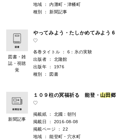
地域
：
内灘町・津幡町
種別
：
新聞記事
やってみよう・たしかめてみよう 6
各巻タイトル
：
6：氷の実験
図書・雑
出版者
：
北隆館
誌・視聴
出版年
：
1976
覚
種別
：
図書
１０９柱の冥福祈る 能登・
山
田
郷
掲載紙
：
北國：朝刊
新聞記事
掲載日
：
2016-08-08
掲載ページ
：
22
地域
：
能登町・穴水町