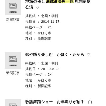
地域の催し
新
蔵
富
美
男
一
座
慰問定期
公演
掲載紙
：
北國：朝刊
新聞記事
掲載日
：
2014-11-17
掲載ページ
：
21
地域
：
かほく市
種別
：
新聞記事
歌や踊り楽しむ かほく・たから
掲載紙
：
北國：朝刊
掲載日
：
2011-08-23
新聞記事
掲載ページ
：
24
地域
：
かほく市
種別
：
新聞記事
歌謡舞踊ショー お年寄りが拍手 白