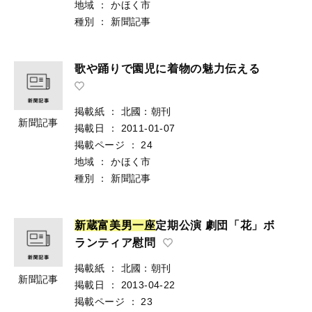
地域
：
かほく市
種別
：
新聞記事
歌や踊りで園児に着物の魅力伝える
掲載紙
：
北國：朝刊
新聞記事
掲載日
：
2011-01-07
掲載ページ
：
24
地域
：
かほく市
種別
：
新聞記事
新
蔵
富
美
男
一
座
定期公演 劇団「花」ボ
ランティア慰問
掲載紙
：
北國：朝刊
新聞記事
掲載日
：
2013-04-22
掲載ページ
：
23