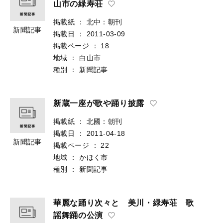
山市の緑寿荘
掲載紙
：
北中：朝刊
新聞記事
掲載日
：
2011-03-09
掲載ページ
：
18
地域
：
白山市
種別
：
新聞記事
新蔵一座が歌や踊り披露
掲載紙
：
北國：朝刊
掲載日
：
2011-04-18
新聞記事
掲載ページ
：
22
地域
：
かほく市
種別
：
新聞記事
華麗な踊り次々と 美川・緑寿荘 歌
謡舞踊の公演