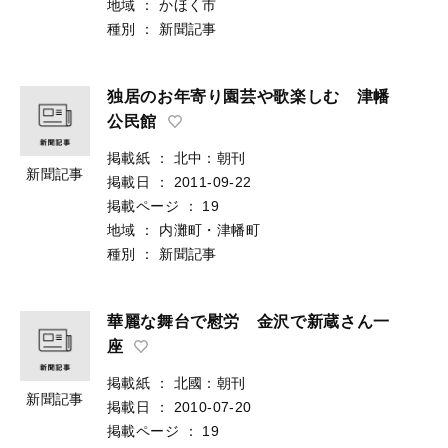
地域
：
かほく市
種別
：
新聞記事
独居のお年寄り園芸や歌楽しむ 津幡
公民館
掲載紙
：
北中：朝刊
新聞記事
掲載日
：
2011-09-22
掲載ページ
：
19
地域
：
内灘町・津幡町
種別
：
新聞記事
華麗な舞台で慰労 金沢で新蔵さん一
座
掲載紙
：
北國：朝刊
新聞記事
掲載日
：
2010-07-20
掲載ページ
：
19