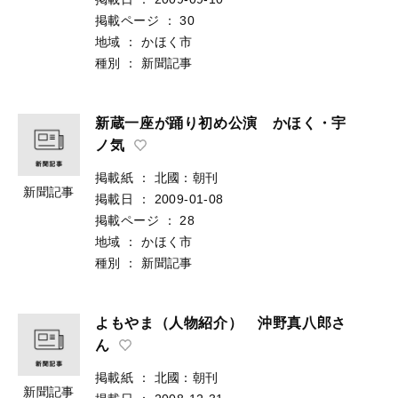
掲載ページ
：
30
地域
：
かほく市
種別
：
新聞記事
新蔵一座が踊り初め公演 かほく・宇
ノ気
掲載紙
：
北國：朝刊
新聞記事
掲載日
：
2009-01-08
掲載ページ
：
28
地域
：
かほく市
種別
：
新聞記事
よもやま（人物紹介） 沖野真八郎さ
ん
掲載紙
：
北國：朝刊
新聞記事