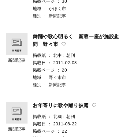
掲載ページ
：
30
地域
：
かほく市
種別
：
新聞記事
舞踊や歌心明るく 新蔵一座が施設慰
問 野々市
掲載紙
：
北中：朝刊
新聞記事
掲載日
：
2011-02-08
掲載ページ
：
20
地域
：
野々市市
種別
：
新聞記事
お年寄りに歌や踊り披露
掲載紙
：
北國：朝刊
掲載日
：
2011-08-22
新聞記事
掲載ページ
：
22