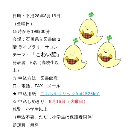
日時：平成28年8月19日
（金曜日）
18時から19時30分
会場：石川県立図書館 1
階 ライブラリーサロン
「
こわい話
」
テーマ：
発表者 6名（高校生以
上）
☆ 申込方法 図書館窓
口、電話、FAX、メール
★ 申込用紙
こちらをクリック(pdf 523kb)
☆ 申込しめきり
8月16日（火曜日）
観覧 小学生以上
（申込不要。ただし小学生は保護者同伴）
参加費 無料