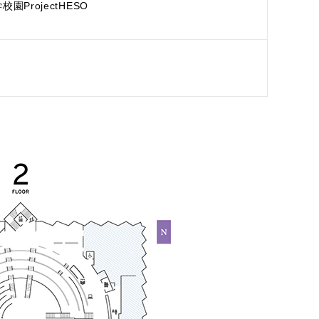
園ProjectHESO