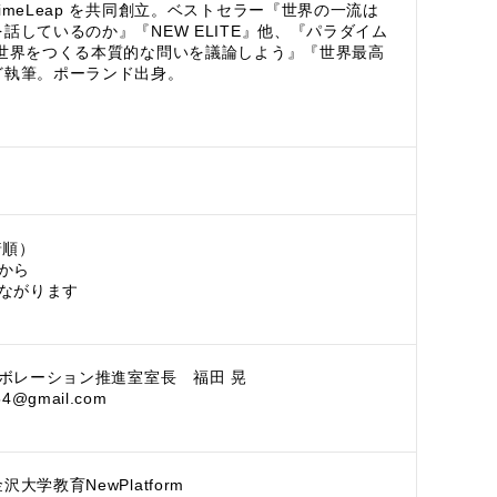
imeLeap を共同創立。ベストセラー『世界の一流は
話しているのか』『NEW ELITE』他、『パラダイム
い世界をつくる本質的な問いを議論しよう』『世界最高
ど執筆。ポーランド出身。
着順）
から
ながります
ボレーション推進室室長 福田 晃
u54@gmail.com
大学教育NewPlatform