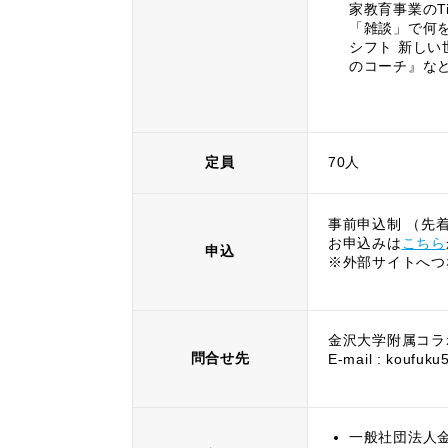
家教育事業のT
「雑談」で何を
シフト 新し
のコーチ』な
定員
70人
事前申込制 （先
お申込みは
こちら
申込
※外部サイトへつ
金沢大学附属コラ
問合せ先
E-mail : koufuk
一般社団法人金沢