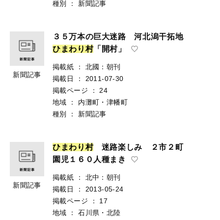
種別
：
新聞記事
３５万本の巨大迷路 河北潟干拓地
ひ
ま
わ
り
村
「開村」
掲載紙
：
北國：朝刊
新聞記事
掲載日
：
2011-07-30
掲載ページ
：
24
地域
：
内灘町・津幡町
種別
：
新聞記事
ひ
ま
わ
り
村
迷路楽しみ ２市２町
園児１６０人種まき
掲載紙
：
北中：朝刊
新聞記事
掲載日
：
2013-05-24
掲載ページ
：
17
地域
：
石川県・北陸