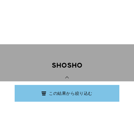
PAGE TOP
この結果から絞り込む
Copyright © Ishikawa Prefectural Library.