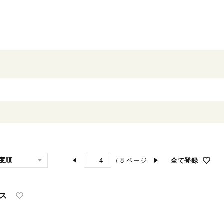
/
8
ページ
全て登録
ス