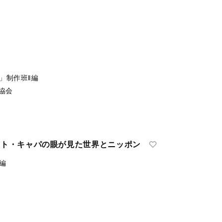
壺」制作班‖編
協会
：ロバート・キャパの眼が見た世界とニッポン
‖編