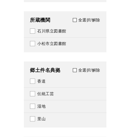
2025
289
所蔵機関
全選択/解除
2026
290
石川県立図書館
292
小松市立図書館
295
318
郷土件名典拠
全選択/解除
319
香道
331
伝統工芸
361
湿地
371
里山
383