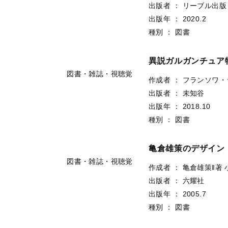
出版者
：
KADOKAWA
出版年
：
2015.7
種別
：
図書
図書・雑誌・視聴覚
人気の改良メダカ<
作成者
：
森文俊‖[著]
東
出版者
：
ピーシーズ
出版年
：
2021.9
種別
：
図書
図書・雑誌・視聴覚
よさこいは、なぜ全
作成者
：
川竹大輔‖著