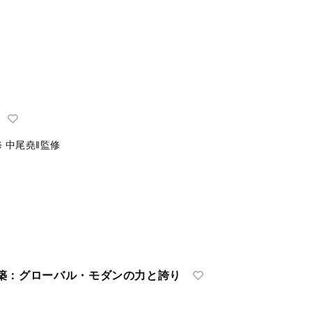
修
中尾堯‖監修
築：グローバル・モダンの力と誇り