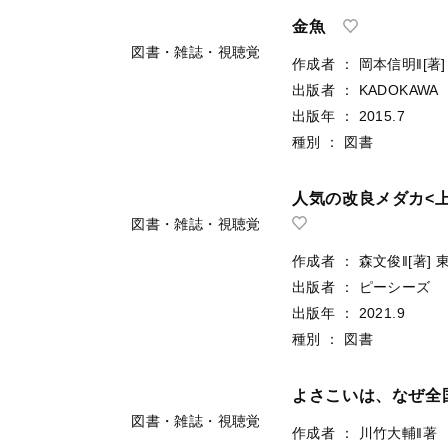
図書・雑誌・視聴覚
作成者
：
グラフィック
出版者
：
グラフィック
出版年
：
2016.7
種別
：
図書
アトランティスへの
作成者
：
マーク・アダ
出版者
：
青土社
出版年
：
2015.12
種別
：
図書
図書・雑誌・視聴覚
金魚
作成者
：
岡本信明‖[著]