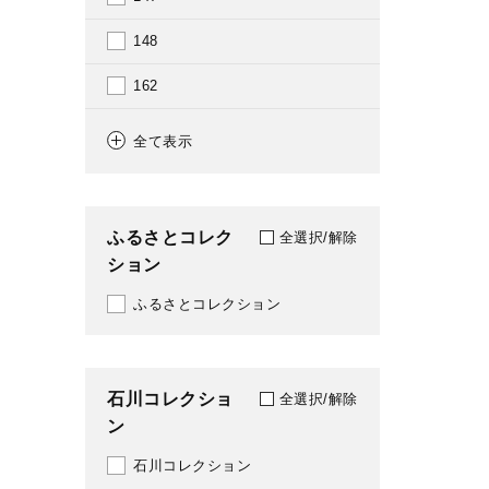
2014
148
2015
162
2016
164
全て表示
2017
186
2018
188
ふるさとコレク
全選択/解除
2019
ション
209
2020
ふるさとコレクション
210
2021
232
2022
石川コレクショ
237
全選択/解除
ン
2023
242
石川コレクション
2024
288