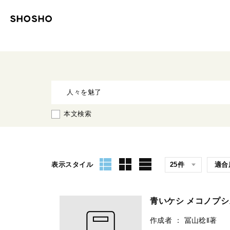
本文検索
表示スタイル
青いケシ メコノプシ
作成者
：
冨山稔‖著