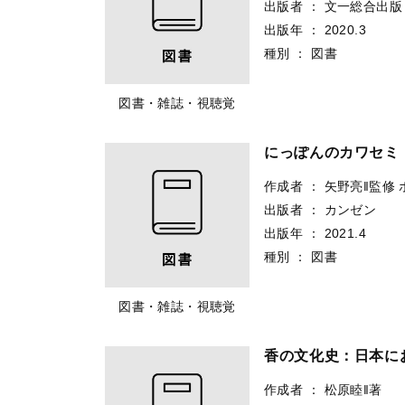
出版者
：
文一総合出版
出版年
：
2020.3
種別
：
図書
図書・雑誌・視聴覚
にっぽんのカワセミ
作成者
：
矢野亮‖監修
出版者
：
カンゼン
出版年
：
2021.4
種別
：
図書
図書・雑誌・視聴覚
香の文化史：日本に
作成者
：
松原睦‖著