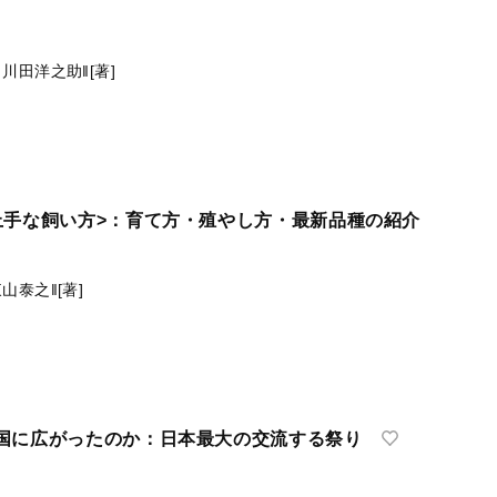
社編集部‖編
社
旅：失われた大陸を求めて
ムス‖著
森夏樹‖訳
川田洋之助‖[著]