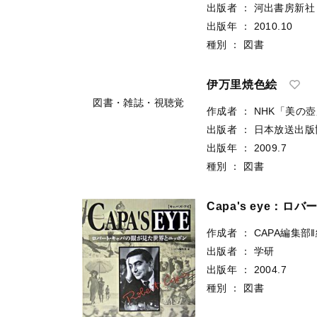
出版者
：
河出書房新社
出版年
：
2010.10
種別
：
図書
図書・雑誌・視聴覚
伊万里焼色絵
作成者
：
NHK「美の
出版者
：
日本放送出版
出版年
：
2009.7
種別
：
図書
図書・雑誌・視聴覚
Capa's eye
作成者
：
CAPA編集部