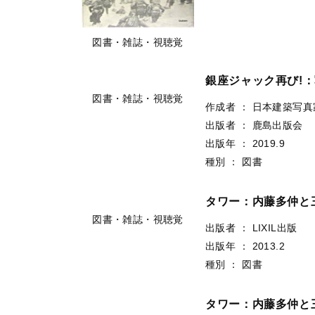
出版者
：
学研
出版年
：
2004.7
種別
：
図書
図書・雑誌・視聴覚
銀座ジャック再び!
作成者
：
日本建築写真
出版者
：
鹿島出版会
出版年
：
2019.9
種別
：
図書
図書・雑誌・視聴覚
タワー：内藤多仲と