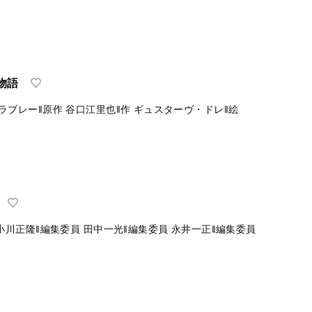
上手な飼い方>：育て方・殖やし方・最新品種の紹介
山泰之‖[著]
国に広がったのか：日本最大の交流する祭り