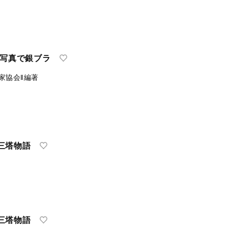
：写真で銀ブラ
家協会‖編著
三塔物語