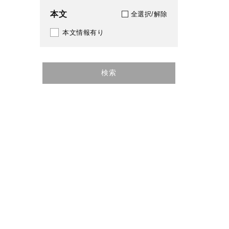
384
本文
全選択/解除
386
本文情報有り
402
414
検索
421
431
451
459
470
472
479