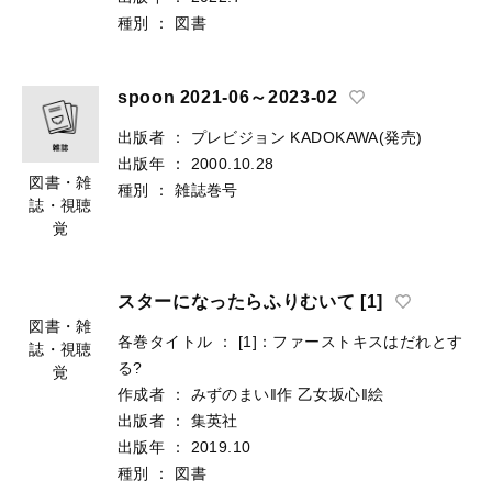
種別
：
図書
spoon 2021-06～2023-02
出版者
：
プレビジョン
KADOKAWA(発売)
出版年
：
2000.10.28
図書・雑
種別
：
雑誌巻号
誌・視聴
覚
スターになったらふりむいて [1]
各巻タイトル
：
[1]：ファーストキスはだれとす
る?
図書・雑
作成者
：
みずのまい‖作
乙女坂心‖絵
誌・視聴
出版者
：
集英社
覚
出版年
：
2019.10
種別
：
図書