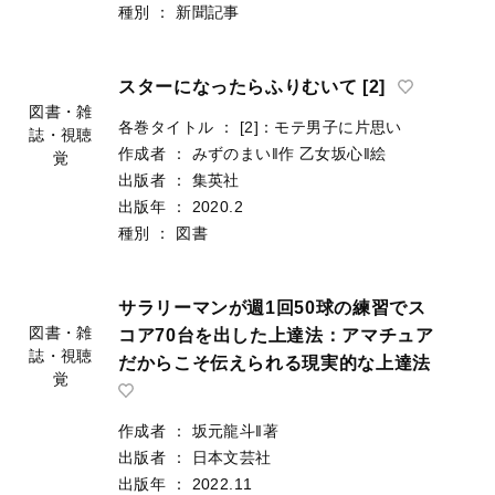
種別
：
新聞記事
スターになったらふりむいて [2]
各巻タイトル
：
[2]：モテ男子に片思い
作成者
：
みずのまい‖作
乙女坂心‖絵
図書・雑
出版者
：
集英社
誌・視聴
出版年
：
2020.2
覚
種別
：
図書
サラリーマンが週1回50球の練習でス
コア70台を出した上達法：アマチュア
だからこそ伝えられる現実的な上達法
図書・雑
誌・視聴
作成者
：
坂元龍斗‖著
覚
出版者
：
日本文芸社
出版年
：
2022.11