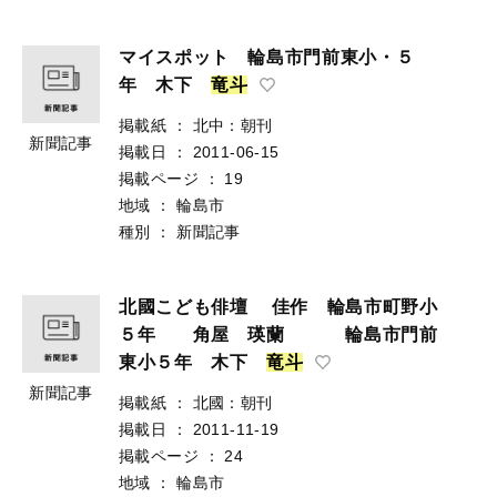
マイスポット 輪島市門前東小・５
年 木下
竜
斗
掲載紙
：
北中：朝刊
新聞記事
掲載日
：
2011-06-15
掲載ページ
：
19
地域
：
輪島市
種別
：
新聞記事
北國こども俳壇 佳作 輪島市町野小
５年 角屋 瑛蘭 輪島市門前
東小５年 木下
竜
斗
新聞記事
掲載紙
：
北國：朝刊
掲載日
：
2011-11-19
掲載ページ
：
24
地域
：
輪島市