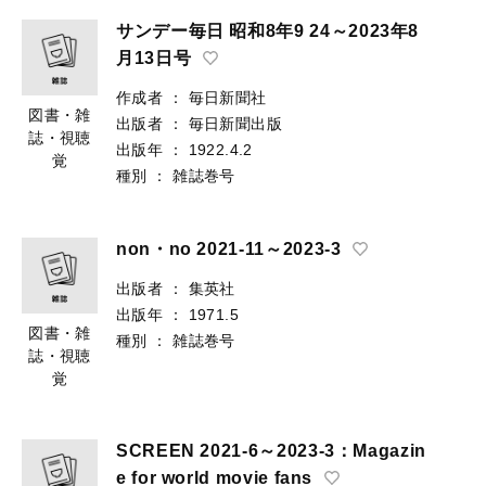
サンデー毎日 昭和8年9 24～2023年8
月13日号
作成者
：
毎日新聞社
図書・雑
出版者
：
毎日新聞出版
誌・視聴
出版年
：
1922.4.2
覚
種別
：
雑誌巻号
non・no 2021-11～2023-3
出版者
：
集英社
出版年
：
1971.5
図書・雑
種別
：
雑誌巻号
誌・視聴
覚
SCREEN 2021-6～2023-3：Magazin
e for world movie fans