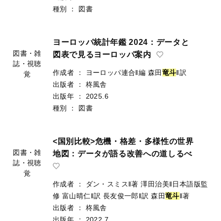
種別
：
図書
ヨーロッパ統計年鑑 2024：データと
図表で見るヨーロッパ案内
作成者
：
ヨーロッパ連合‖編
森田
竜
斗
‖訳
図書・雑
出版者
：
柊風舎
誌・視聴
出版年
：
2025.6
覚
種別
：
図書
<国別比較>危機・格差・多様性の世界
図書・雑
地図：データが語る改善への道しるべ
誌・視聴
覚
作成者
：
ダン・スミス‖著
澤田治美‖日本語版監
修
富山晴仁‖訳
長友俊一郎‖訳
森田
竜
斗
‖著
出版者
：
柊風舎
出版年
：
2022.7