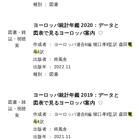
種別
：
図書
ヨーロッパ統計年鑑 2020：データと
図表で見るヨーロッパ案内
作成者
：
ヨーロッパ連合‖編
猪口孝‖監訳
森田
竜
図書・雑
斗
‖訳
誌・視聴
出版者
：
柊風舎
覚
出版年
：
2022.11
種別
：
図書
ヨーロッパ統計年鑑 2019：データと
図表で見るヨーロッパ案内
作成者
：
ヨーロッパ連合‖編
猪口孝‖監訳
森田
竜
図書・雑
斗
‖訳
誌・視聴
出版者
：
柊風舎
覚
出版年
：
2021.11