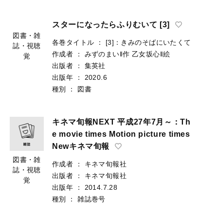
スターになったらふりむいて [3]
各巻タイトル
：
[3]：きみのそばにいたくて
作成者
：
みずのまい‖作
乙女坂心‖絵
図書・雑
出版者
：
集英社
誌・視聴
出版年
：
2020.6
覚
種別
：
図書
キネマ旬報NEXT 平成27年7月～：Th
e movie times Motion picture times
Newキネマ旬報
図書・雑
作成者
：
キネマ旬報社
誌・視聴
出版者
：
キネマ旬報社
覚
出版年
：
2014.7.28
種別
：
雑誌巻号