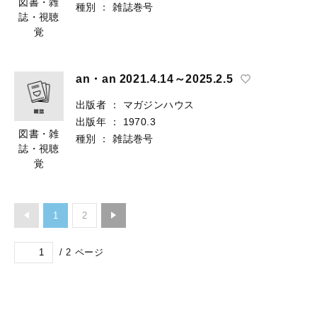
図書・雑
種別
：
雑誌巻号
誌・視聴
覚
an・an 2021.4.14～2025.2.5
出版者
：
マガジンハウス
出版年
：
1970.3
図書・雑
種別
：
雑誌巻号
誌・視聴
覚
1
2
/
2
ページ