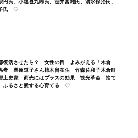
宗円氏、小堀甚九郎氏、笹井富雄氏、清水保治氏、
子氏
部復活させたら？ 女性の目 よみがえる「木倉
席者 栗原道子さん柿木畠在住 竹森佐和子木倉町
郷土史家 商売にはプラスの効果 観光革命 捨て
 ふるさと愛する心育てる