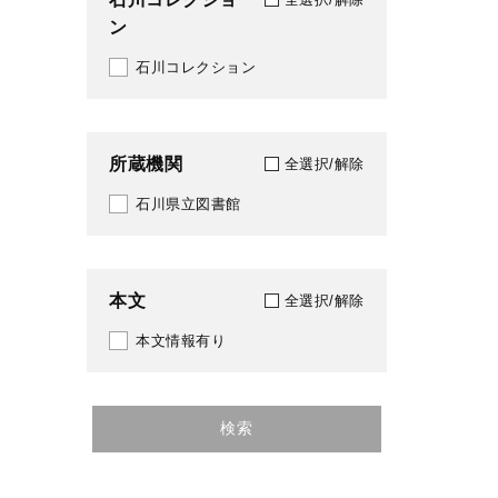
ン
2012
332
石川コレクション
2013
333
2014
338
所蔵機関
全選択/解除
2015
349
石川県立図書館
2016
361
2017
369
本文
全選択/解除
2019
370
本文情報有り
2020
379
2021
498
検索
2022
522
2023