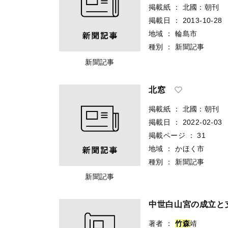
掲載紙
：
北國：朝刊
掲載日
：
2013-10-28
地域
：
輪島市
種別
：
新聞記事
新聞記事
北窓
掲載紙
：
北國：朝刊
掲載日
：
2022-02-03
掲載ページ
：
31
地域
：
かほく市
種別
：
新聞記事
新聞記事
中世白山宮の成立と
著者
：
竹
森
靖