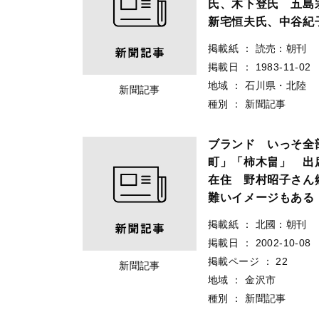
氏、木下登氏 五島
新宅恒夫氏、中谷紀
掲載紙
：
読売：朝刊
掲載日
：
1983-11-02
地域
：
石川県・北陸
新聞記事
種別
：
新聞記事
ブランド いっそ全
町」「柿木畠」 出
在住 野村昭子さん
難いイメージもある
掲載紙
：
北國：朝刊
掲載日
：
2002-10-08
掲載ページ
：
22
新聞記事
地域
：
金沢市
種別
：
新聞記事