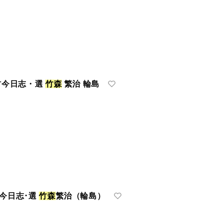
村今日志・選
竹
森
繁治 輪島
村今日志･選
竹
森
繁治（輪島）