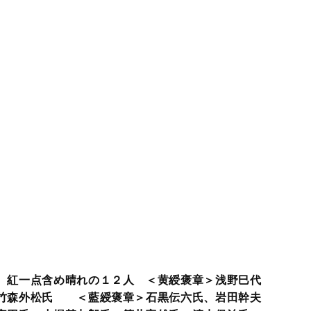
 紅一点含め晴れの１２人 ＜黄綬褒章＞浅野巳代
竹森外松氏 ＜藍綬褒章＞石黒伝六氏、岩田幹夫