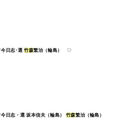
村今日志･選
竹
森
繁治（輪島）
村今日志・選 坂本信夫（輪島）
竹
森
繁治（輪島）