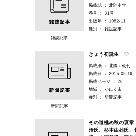
掲載誌
：
北陸史学
巻号
：
31号
出版年
：
1982-11
種別
：
雑誌記事
雑誌記事
きょう初誕生
掲載紙
：
北國：朝刊
掲載日
：
2015-08-19
掲載ページ
：
26
地域
：
かほく市
種別
：
新聞記事
新聞記事
その道極め秋の褒章
治氏、杉本由雄氏、