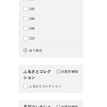
2000
193
2001
194
2002
209
2004
210
2005
289
全て表示
2006
292
2007
304
ふるさとコレク
全選択/解除
2008
ション
317
2009
ふるさとコレクション
318
2010
330
2011
石川コレクショ
331
全選択/解除