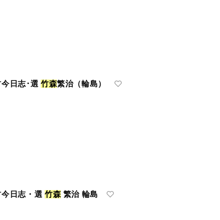
村今日志･選
竹
森
繁治（輪島）
村今日志・選
竹
森
繁治 輪島