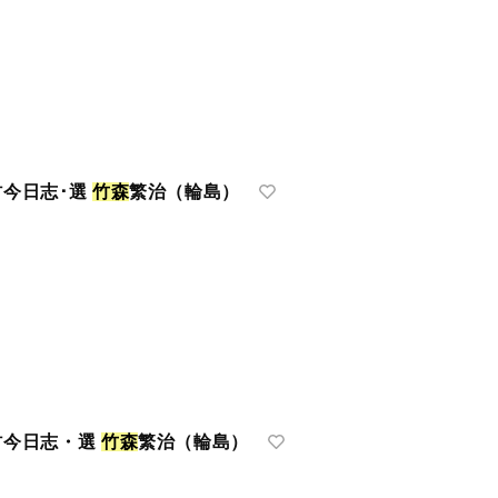
村今日志･選
竹
森
繁治（輪島）
村今日志・選
竹
森
繁治（輪島）