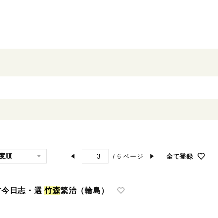
/
6
ページ
全て登録
村今日志・選
竹
森
繁治（輪島）