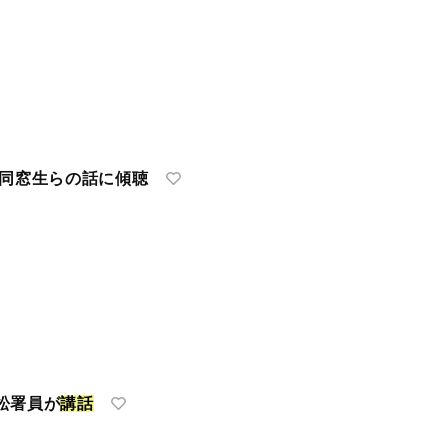
|同窓生らの話に傾聴
松署員が
講
話