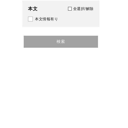
150
本文
全選択/解除
1946
152
本文情報有り
1947
155
1948
157
検索
1949
159
1950
160
1951
161
1952
169
1953
170
1954
174
1955
175
1956