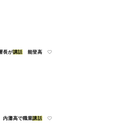
署長が
講
話
能登高
 内灘高で職業
講
話