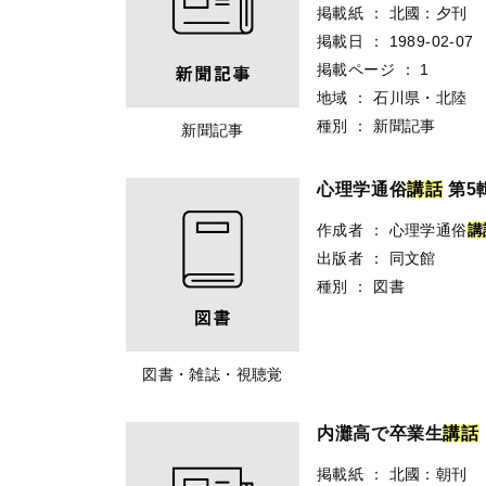
掲載紙
：
北國：夕刊
掲載日
：
1989-02-07
掲載ページ
：
1
地域
：
石川県・北陸
種別
：
新聞記事
新聞記事
心理学通俗
講
話
第5
作成者
：
心理学通俗
講
出版者
：
同文館
種別
：
図書
図書・雑誌・視聴覚
内灘高で卒業生
講
話
掲載紙
：
北國：朝刊