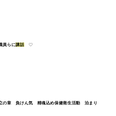
職員らに
講
話
立の章 負けん気 精魂込め保健衛生活動 泊まり