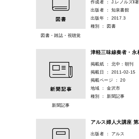
作成者
：
J.レノルズ‖
出版者
：
知泉書館
出版年
：
2017.3
種別
：
図書
図書・雑誌・視聴覚
津軽三味線奏者・永
掲載紙
：
北中：朝刊
掲載日
：
2011-02-15
掲載ページ
：
20
地域
：
金沢市
種別
：
新聞記事
新聞記事
アルス婦人大講座 第
出版者
：
アルス