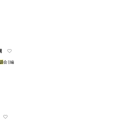
輯
話
会∥編