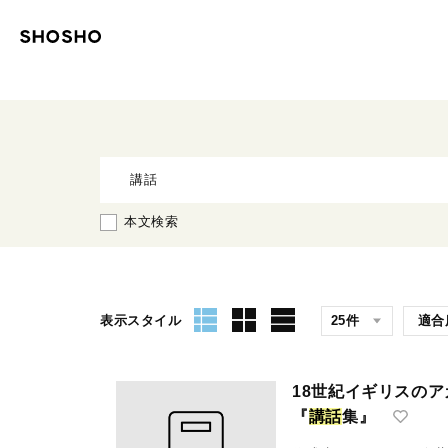
本文検索
表示スタイル
18世紀イギリスの
『
講
話
集』