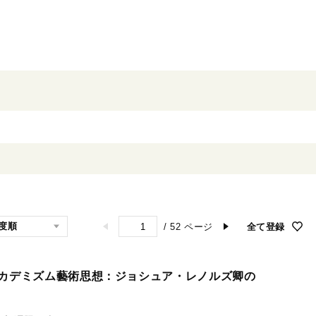
/
52
ページ
全て登録
アカデミズム藝術思想：ジョシュア・レノルズ卿の