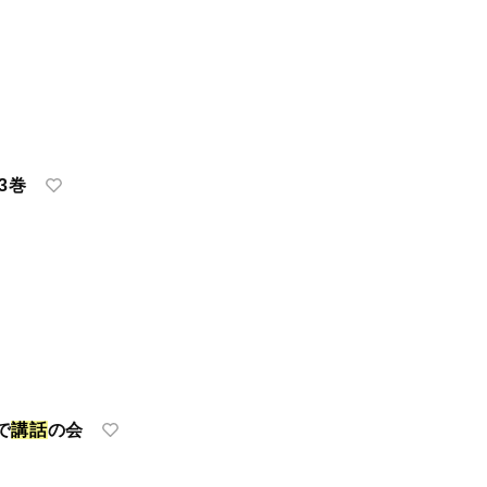
3巻
で
講
話
の会