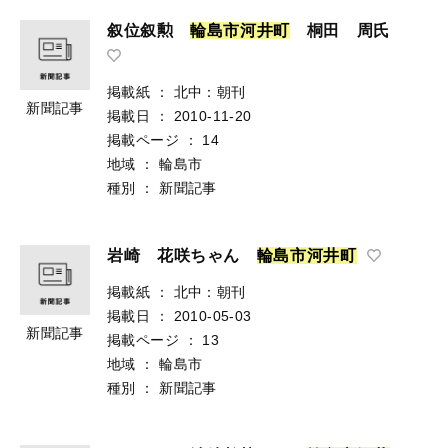
叙位叙勲
輪
島
市
河
井
町
桐田 周氏
掲載紙
：
北中：朝刊
新聞記事
掲載日
：
2010-11-20
掲載ページ
：
14
地域
：
輪島市
種別
：
新聞記事
岩崎 花咲ちゃん
輪
島
市
河
井
町
掲載紙
：
北中：朝刊
掲載日
：
2010-05-03
新聞記事
掲載ページ
：
13
地域
：
輪島市
種別
：
新聞記事