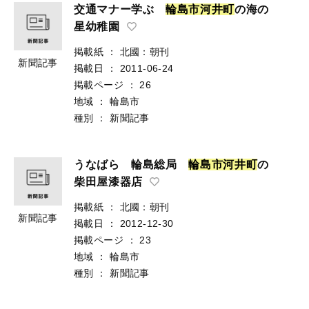
交通マナー学ぶ
輪
島
市
河
井
町
の海の
星幼稚園
掲載紙
：
北國：朝刊
新聞記事
掲載日
：
2011-06-24
掲載ページ
：
26
地域
：
輪島市
種別
：
新聞記事
うなばら 輪島総局
輪
島
市
河
井
町
の
柴田屋漆器店
掲載紙
：
北國：朝刊
新聞記事
掲載日
：
2012-12-30
掲載ページ
：
23
地域
：
輪島市
種別
：
新聞記事