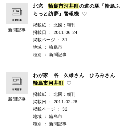
北窓
輪
島
市
河
井
町
の道の駅「輪島ふ
らっと訪夢」警報機
掲載紙
：
北國：朝刊
新聞記事
掲載日
：
2011-06-24
掲載ページ
：
31
地域
：
輪島市
種別
：
新聞記事
わが家 谷 久雄さん ひろみさん
輪
島
市
河
井
町
掲載紙
：
北國：朝刊
新聞記事
掲載日
：
2011-02-26
掲載ページ
：
32
地域
：
輪島市
種別
：
新聞記事