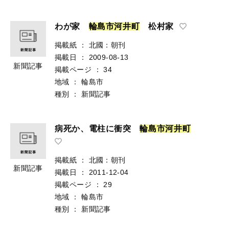
わが家
輪
島
市
河
井
町
松村家
掲載紙
：
北國：朝刊
掲載日
：
2009-08-13
新聞記事
掲載ページ
：
34
地域
：
輪島市
種別
：
新聞記事
病死か、電柱に衝突
輪
島
市
河
井
町
掲載紙
：
北國：朝刊
新聞記事
掲載日
：
2011-12-04
掲載ページ
：
29
地域
：
輪島市
種別
：
新聞記事