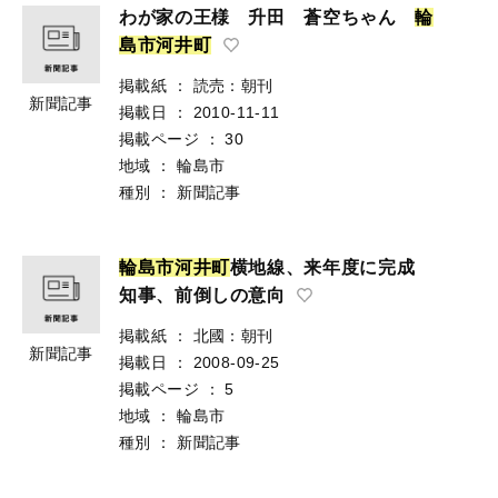
わが家の王様 升田 蒼空ちゃん
輪
島
市
河
井
町
掲載紙
：
読売：朝刊
新聞記事
掲載日
：
2010-11-11
掲載ページ
：
30
地域
：
輪島市
種別
：
新聞記事
輪
島
市
河
井
町
横地線、来年度に完成
知事、前倒しの意向
掲載紙
：
北國：朝刊
新聞記事
掲載日
：
2008-09-25
掲載ページ
：
5
地域
：
輪島市
種別
：
新聞記事