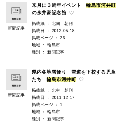
来月に３周年イベント
輪
島
市
河
井
町
の永井豪記念館
掲載紙
：
北國：朝刊
新聞記事
掲載日
：
2012-05-18
掲載ページ
：
26
地域
：
輪島市
種別
：
新聞記事
県内各地雪便り 雪道を下校する児童
たち
輪
島
市
河
井
町
掲載紙
：
北中：朝刊
新聞記事
掲載日
：
2011-12-17
掲載ページ
：
1
地域
：
輪島市
種別
：
新聞記事