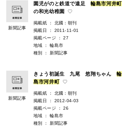
園児がのと鉄道で遠足
輪
島
市
河
井
町
の和光幼稚園
掲載紙
：
北國：朝刊
新聞記事
掲載日
：
2011-11-01
掲載ページ
：
27
地域
：
輪島市
種別
：
新聞記事
きょう初誕生 九尾 悠翔ちゃん
輪
島
市
河
井
町
掲載紙
：
北國：朝刊
新聞記事
掲載日
：
2012-04-03
掲載ページ
：
26
地域
：
輪島市
種別
：
新聞記事