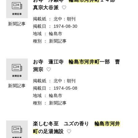
真宗大谷派
掲載紙
：
北中：朝刊
新聞記事
掲載日
：
1974-08-30
地域
：
輪島市
種別
：
新聞記事
お寺 蓮江寺
輪
島
市
河
井
町
一部 曹
洞宗
掲載紙
：
北中：朝刊
新聞記事
掲載日
：
1974-05-08
地域
：
輪島市
種別
：
新聞記事
楽しむ冬至 ユズの香り
輪
島
市
河
井
町
の足湯施設