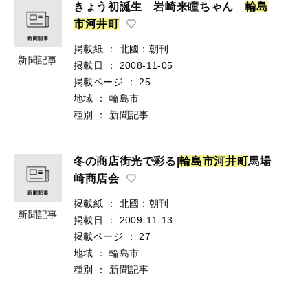
きょう初誕生 岩崎来瞳ちゃん
輪
島
市
河
井
町
掲載紙
：
北國：朝刊
新聞記事
掲載日
：
2008-11-05
掲載ページ
：
25
地域
：
輪島市
種別
：
新聞記事
冬の商店街光で彩る|
輪
島
市
河
井
町
馬場
崎商店会
掲載紙
：
北國：朝刊
新聞記事
掲載日
：
2009-11-13
掲載ページ
：
27
地域
：
輪島市
種別
：
新聞記事