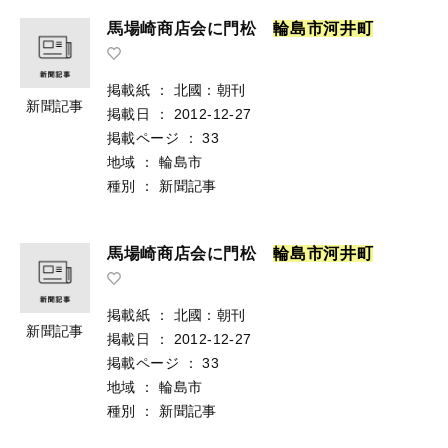
馬場崎商店会に門松
輪
島
市
河
井
町
掲載紙
：
北國：朝刊
新聞記事
掲載日
：
2012-12-27
掲載ページ
：
33
地域
：
輪島市
種別
：
新聞記事
馬場崎商店会に門松
輪
島
市
河
井
町
掲載紙
：
北國：朝刊
新聞記事
掲載日
：
2012-12-27
掲載ページ
：
33
地域
：
輪島市
種別
：
新聞記事