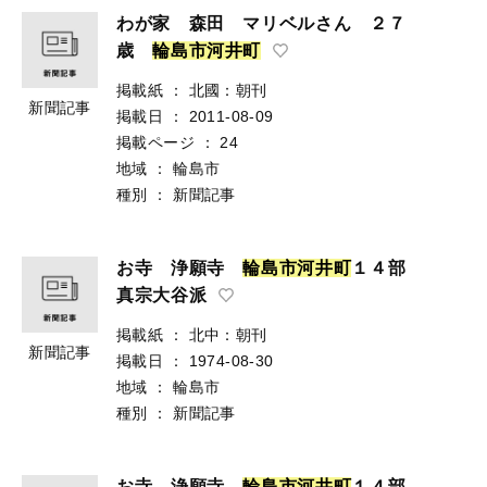
わが家 森田 マリベルさん ２７
歳
輪
島
市
河
井
町
掲載紙
：
北國：朝刊
新聞記事
掲載日
：
2011-08-09
掲載ページ
：
24
地域
：
輪島市
種別
：
新聞記事
お寺 浄願寺
輪
島
市
河
井
町
１４部
真宗大谷派
掲載紙
：
北中：朝刊
新聞記事
掲載日
：
1974-08-30
地域
：
輪島市
種別
：
新聞記事
お寺 浄願寺
輪
島
市
河
井
町
１４部