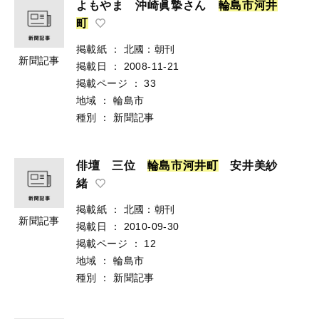
よもやま 沖崎眞摯さん
輪
島
市
河
井
町
掲載紙
：
北國：朝刊
新聞記事
掲載日
：
2008-11-21
掲載ページ
：
33
地域
：
輪島市
種別
：
新聞記事
俳壇 三位
輪
島
市
河
井
町
安井美紗
緒
掲載紙
：
北國：朝刊
新聞記事
掲載日
：
2010-09-30
掲載ページ
：
12
地域
：
輪島市
種別
：
新聞記事