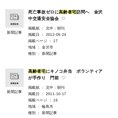
死亡事故ゼロに
高
齢
者
宅
訪問へ 金沢
中交通安全協会
掲載紙
：
北中：朝刊
新聞記事
掲載日
：
2012-05-24
掲載ページ
：
17
地域
：
金沢市
種別
：
新聞記事
高
齢
者
宅
にキノコ弁当 ボランティア
が手作り 門前
掲載紙
：
北中：朝刊
新聞記事
掲載日
：
2011-10-17
掲載ページ
：
16
地域
：
輪島市
種別
：
新聞記事