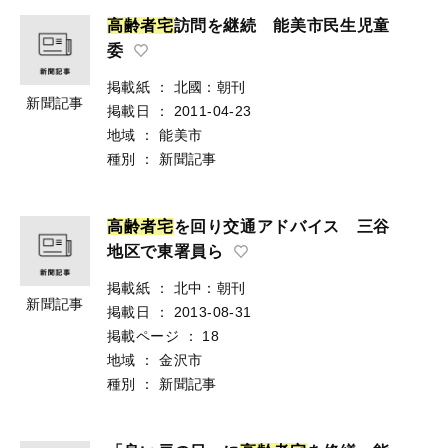
高
齢
者
宅
訪問を継続 能美市民生児童
委
掲載紙
：
北國：朝刊
新聞記事
掲載日
：
2011-04-23
地域
：
能美市
種別
：
新聞記事
高
齢
者
宅
を回り交通アドバイス 三谷
地区で東署員ら
掲載紙
：
北中：朝刊
新聞記事
掲載日
：
2013-08-31
掲載ページ
：
18
地域
：
金沢市
種別
：
新聞記事