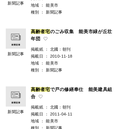
新聞記事
地域
：
能美市
種別
：
新聞記事
高
齢
者
宅
のごみ収集 能美市緑が丘壮
年団
掲載紙
：
北國：朝刊
新聞記事
掲載日
：
2010-11-18
地域
：
能美市
種別
：
新聞記事
高
齢
者
宅
で戸の修繕奉仕 能美建具組
合
掲載紙
：
北國：朝刊
新聞記事
掲載日
：
2011-04-11
地域
：
能美市
種別
：
新聞記事