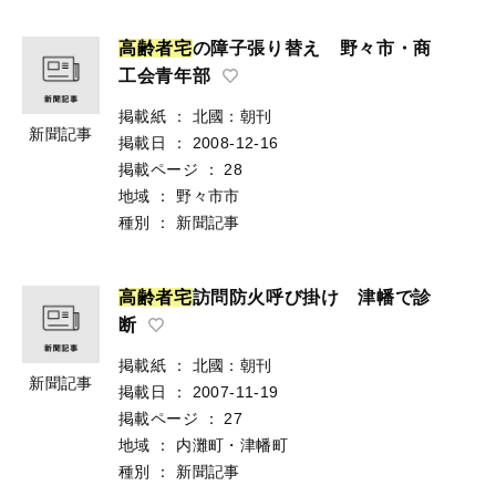
高
齢
者
宅
の障子張り替え 野々市・商
工会青年部
掲載紙
：
北國：朝刊
新聞記事
掲載日
：
2008-12-16
掲載ページ
：
28
地域
：
野々市市
種別
：
新聞記事
高
齢
者
宅
訪問防火呼び掛け 津幡で診
断
掲載紙
：
北國：朝刊
新聞記事
掲載日
：
2007-11-19
掲載ページ
：
27
地域
：
内灘町・津幡町
種別
：
新聞記事