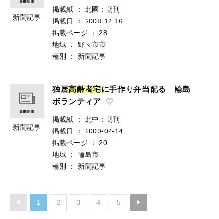
掲載紙
：
北國：朝刊
新聞記事
掲載日
：
2008-12-16
掲載ページ
：
28
地域
：
野々市市
種別
：
新聞記事
独居
高
齢
者
宅
に手作り弁当配る 輪島
ボランティア
掲載紙
：
北中：朝刊
新聞記事
掲載日
：
2009-02-14
掲載ページ
：
20
地域
：
輪島市
種別
：
新聞記事
1
2
3
4
5