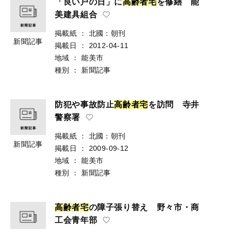
「良い戸の日」に
高
齢
者
宅
を修繕 能
美建具組合
掲載紙
：
北國：朝刊
新聞記事
掲載日
：
2012-04-11
地域
：
能美市
種別
：
新聞記事
防犯や事故防止
高
齢
者
宅
を訪問 寺井
警察署
掲載紙
：
北國：朝刊
新聞記事
掲載日
：
2009-09-12
地域
：
能美市
種別
：
新聞記事
高
齢
者
宅
の障子張り替え 野々市・商
工会青年部