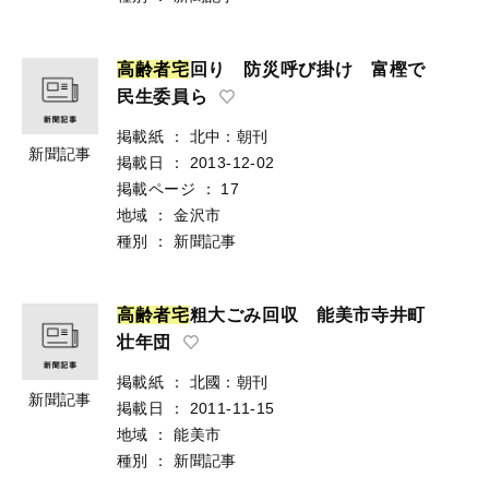
高
齢
者
宅
回り 防災呼び掛け 富樫で
民生委員ら
掲載紙
：
北中：朝刊
新聞記事
掲載日
：
2013-12-02
掲載ページ
：
17
地域
：
金沢市
種別
：
新聞記事
高
齢
者
宅
粗大ごみ回収 能美市寺井町
壮年団
掲載紙
：
北國：朝刊
新聞記事
掲載日
：
2011-11-15
地域
：
能美市
種別
：
新聞記事