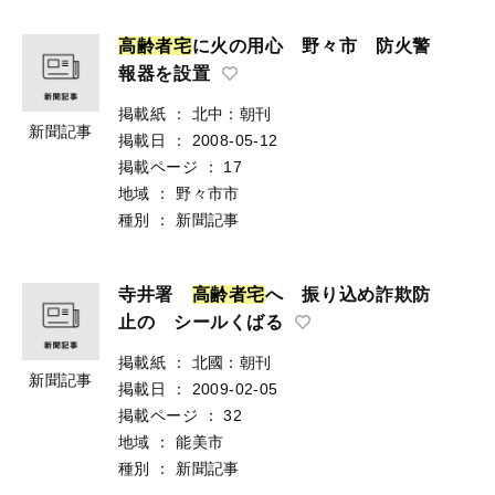
高
齢
者
宅
に火の用心 野々市 防火警
報器を設置
掲載紙
：
北中：朝刊
新聞記事
掲載日
：
2008-05-12
掲載ページ
：
17
地域
：
野々市市
種別
：
新聞記事
寺井署
高
齢
者
宅
へ 振り込め詐欺防
止の シールくばる
掲載紙
：
北國：朝刊
新聞記事
掲載日
：
2009-02-05
掲載ページ
：
32
地域
：
能美市
種別
：
新聞記事