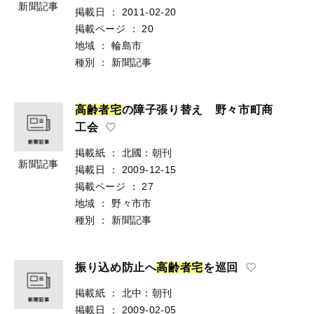
新聞記事
掲載日
：
2011-02-20
掲載ページ
：
20
地域
：
輪島市
種別
：
新聞記事
高
齢
者
宅
の障子張り替え 野々市町商
工会
掲載紙
：
北國：朝刊
新聞記事
掲載日
：
2009-12-15
掲載ページ
：
27
地域
：
野々市市
種別
：
新聞記事
振り込め防止へ
高
齢
者
宅
を巡回
掲載紙
：
北中：朝刊
掲載日
：
2009-02-05