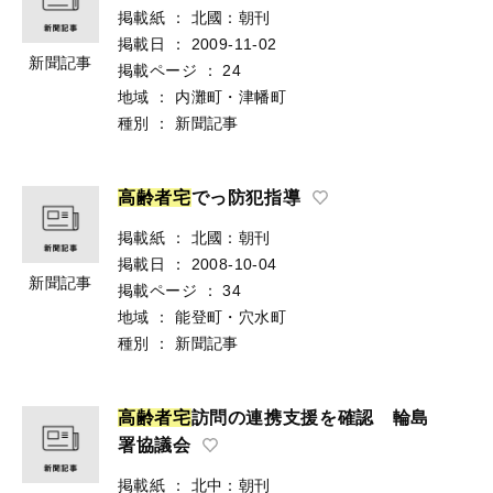
掲載紙
：
北國：朝刊
掲載日
：
2009-11-02
新聞記事
掲載ページ
：
24
地域
：
内灘町・津幡町
種別
：
新聞記事
高
齢
者
宅
でっ防犯指導
掲載紙
：
北國：朝刊
掲載日
：
2008-10-04
新聞記事
掲載ページ
：
34
地域
：
能登町・穴水町
種別
：
新聞記事
高
齢
者
宅
訪問の連携支援を確認 輪島
署協議会
掲載紙
：
北中：朝刊