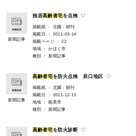
独居
高
齢
者
宅
を点検
掲載紙
：
北國：朝刊
掲載日
：
2011-03-14
新聞記事
掲載ページ
：
22
地域
：
かほく市
種別
：
新聞記事
高
齢
者
宅
を防火点検 辰口地区
掲載紙
：
北國：朝刊
掲載日
：
2011-12-13
新聞記事
地域
：
能美市
種別
：
新聞記事
高
齢
者
宅
を防火診断