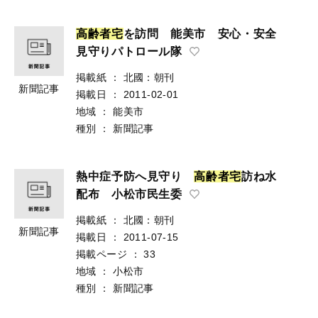
高
齢
者
宅
を訪問 能美市 安心・安全
見守りパトロール隊
掲載紙
：
北國：朝刊
新聞記事
掲載日
：
2011-02-01
地域
：
能美市
種別
：
新聞記事
熱中症予防へ見守り
高
齢
者
宅
訪ね水
配布 小松市民生委
掲載紙
：
北國：朝刊
新聞記事
掲載日
：
2011-07-15
掲載ページ
：
33
地域
：
小松市
種別
：
新聞記事