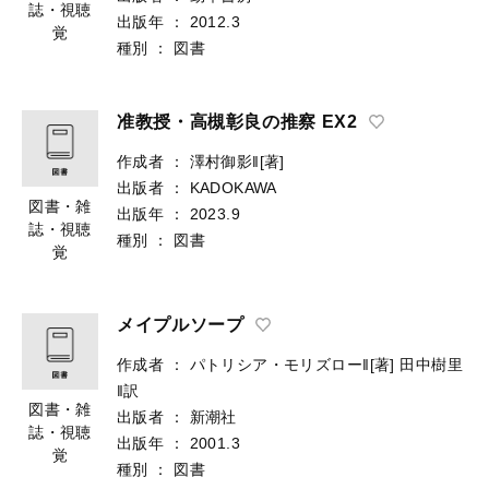
誌・視聴
出版年
：
2012.3
覚
種別
：
図書
准教授・高槻彰良の推察 EX2
作成者
：
澤村御影‖[著]
出版者
：
KADOKAWA
図書・雑
出版年
：
2023.9
誌・視聴
種別
：
図書
覚
メイプルソープ
作成者
：
パトリシア・モリズロー‖[著]
田中樹里
‖訳
図書・雑
出版者
：
新潮社
誌・視聴
出版年
：
2001.3
覚
種別
：
図書