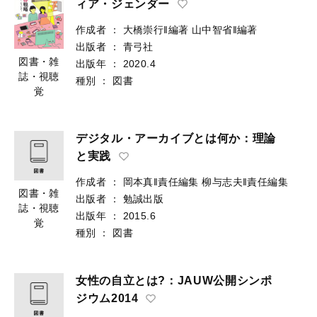
ィア・ジェンダー
作成者
：
大橋崇行‖編著
山中智省‖編著
出版者
：
青弓社
図書・雑
出版年
：
2020.4
誌・視聴
種別
：
図書
覚
デジタル・アーカイブとは何か：理論
と実践
作成者
：
岡本真‖責任編集
柳与志夫‖責任編集
図書・雑
出版者
：
勉誠出版
誌・視聴
出版年
：
2015.6
覚
種別
：
図書
女性の自立とは?：JAUW公開シンポ
ジウム2014