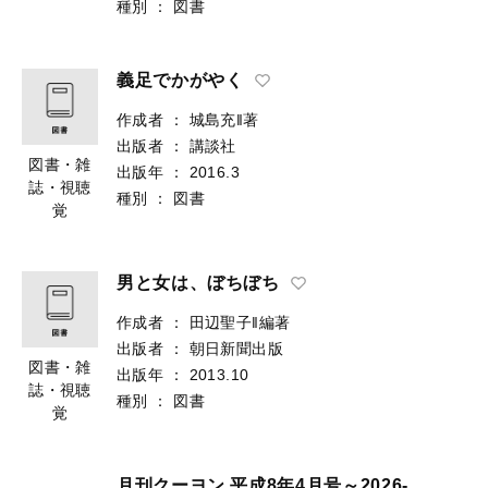
種別
：
図書
義足でかがやく
作成者
：
城島充‖著
出版者
：
講談社
図書・雑
出版年
：
2016.3
誌・視聴
種別
：
図書
覚
男と女は、ぼちぼち
作成者
：
田辺聖子‖編著
出版者
：
朝日新聞出版
図書・雑
出版年
：
2013.10
誌・視聴
種別
：
図書
覚
月刊クーヨン 平成8年4月号～2026-