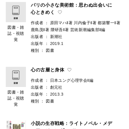
パリの小さな美術館：思わぬ出会いに
心ときめく
作成者
：
原田マハ‖著
川内倫子‖著
都築響一‖著
図書・雑
鹿島茂‖著
隈研吾‖著
芸術新潮編集部‖編
誌・視聴
出版者
：
新潮社
覚
出版年
：
2019.1
種別
：
図書
心の古層と身体
作成者
：
日本ユング心理学会‖編
出版者
：
創元社
図書・雑
出版年
：
2013.3
誌・視聴
種別
：
図書
覚
小説の生存戦略：ライトノベル・メデ