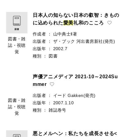
日本人の知らない日本の叡智：きもの
に込められた
愛
美
礼和のこころ
作成者
：
山中典士‖著
図書・雑
出版者
：
ザ・ブック
河出書房新社(発売)
誌・視聴
出版年
：
2002.7
覚
種別
：
図書
声優アニメディア 2021-10～2024Su
mmer
出版者
：
イード
Gakken(発売)
図書・雑
出版年
：
2007.1.10
誌・視聴
種別
：
雑誌巻号
覚
悪とメルヘン：私たちを成長させる<