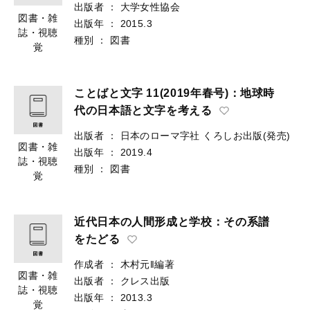
出版者
：
大学女性協会
図書・雑
出版年
：
2015.3
誌・視聴
種別
：
図書
覚
ことばと文字 11(2019年春号)：地球時
代の日本語と文字を考える
出版者
：
日本のローマ字社
くろしお出版(発売)
図書・雑
出版年
：
2019.4
誌・視聴
種別
：
図書
覚
近代日本の人間形成と学校：その系譜
をたどる
作成者
：
木村元‖編著
図書・雑
出版者
：
クレス出版
誌・視聴
出版年
：
2013.3
覚