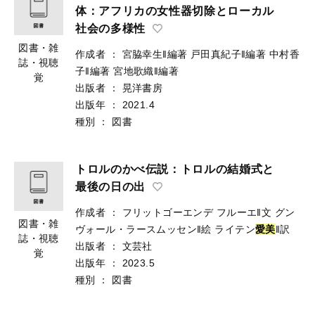
体：アフリカの女性器切除とローカル
社会の多様性
図書・雑
作成者
：
宮脇幸生‖編著
戸田真紀子‖編著
中村香
誌・視聴
子‖編著
宮地歌織‖編著
覚
出版者
：
晃洋書房
出版年
：
2021.4
種別
：
図書
トロルのかべ伝説：トロルの結婚式と
最後の日の出
作成者
：
フリットゴーエンデ フルーエ‖文
グン
図書・雑
ヴォール・ラースムッセン‖絵
ライテン
愛
美
‖訳
誌・視聴
出版者
：
文芸社
覚
出版年
：
2023.5
種別
：
図書