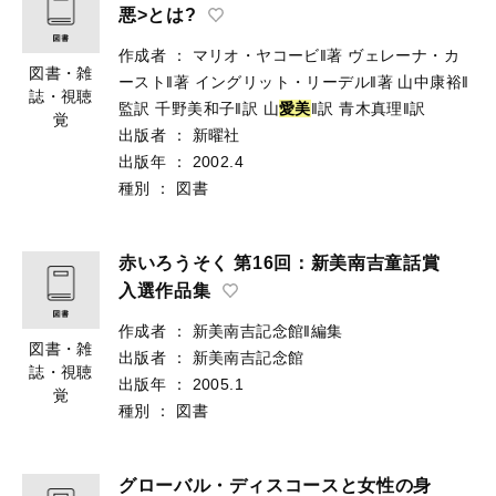
悪>とは?
作成者
：
マリオ・ヤコービ‖著
ヴェレーナ・カ
図書・雑
ースト‖著
イングリット・リーデル‖著
山中康裕‖
誌・視聴
監訳
千野美和子‖訳
山
愛
美
‖訳
青木真理‖訳
覚
出版者
：
新曜社
出版年
：
2002.4
種別
：
図書
赤いろうそく 第16回：新美南吉童話賞
入選作品集
作成者
：
新美南吉記念館‖編集
図書・雑
出版者
：
新美南吉記念館
誌・視聴
出版年
：
2005.1
覚
種別
：
図書
グローバル・ディスコースと女性の身