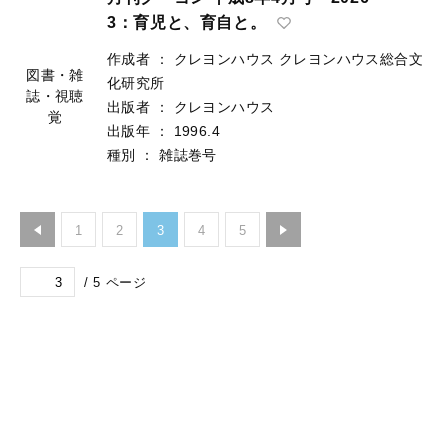
3：育児と、育自と。
作成者
：
クレヨンハウス
クレヨンハウス総合文
図書・雑
化研究所
誌・視聴
出版者
：
クレヨンハウス
覚
出版年
：
1996.4
種別
：
雑誌巻号
1
2
3
4
5
/
5
ページ