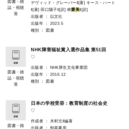
図書・雑
デヴィッド・グレーバー‖[著]
キース・ハート
誌・視聴
‖[著]
田口陽子‖[訳]
林
愛
美
‖[訳]
覚
出版者
：
以文社
出版年
：
2023.5
種別
：
図書
NHK障害福祉賞入選作品集 第51回
出版者
：
NHK厚生文化事業団
図書・雑
出版年
：
2016.12
誌・視聴
種別
：
図書
覚
日本の学校受容：教育制度の社会史
作成者
：
木村元‖編著
図書・雑
出版者
：
勁草書房