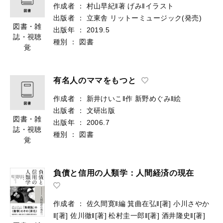
作成者
：
村山早紀‖著
げみ‖イラスト
出版者
：
立東舎
リットーミュージック(発売)
図書・雑
出版年
：
2019.5
誌・視聴
種別
：
図書
覚
有名人のママをもつと
作成者
：
新井けいこ‖作
新野めぐみ‖絵
出版者
：
文研出版
図書・雑
出版年
：
2006.7
誌・視聴
種別
：
図書
覚
負債と信用の人類学：人間経済の現在
作成者
：
佐久間寛‖編
箕曲在弘‖[著]
小川さやか
‖[著]
佐川徹‖[著]
松村圭一郎‖[著]
酒井隆史‖[著]