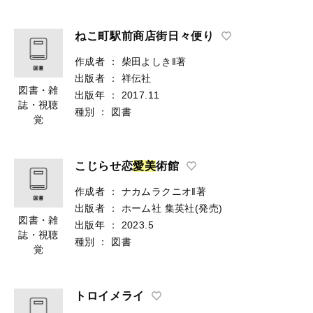
ねこ町駅前商店街日々便り
作成者
：
柴田よしき‖著
出版者
：
祥伝社
図書・雑
出版年
：
2017.11
誌・視聴
種別
：
図書
覚
こじらせ恋
愛
美
術館
作成者
：
ナカムラクニオ‖著
出版者
：
ホーム社
集英社(発売)
図書・雑
出版年
：
2023.5
誌・視聴
種別
：
図書
覚
トロイメライ