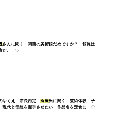
豊
さんに聞く 関西の美術館だめですか？ 館長は
者だ。
館のゆくえ 館長内定
蓑
豊
氏に聞く 芸術体験 子
 現代と伝統を握手させたい 作品名を定食に