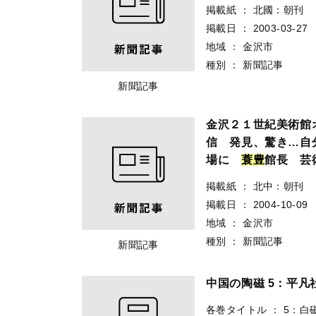
掲載紙
：
北國：朝刊
掲載日
：
2003-03-27
地域
：
金沢市
種別
：
新聞記事
新聞記事
金沢２１世紀美術館
信 発見、驚き…自
場に
蓑
豊
館長 芸
掲載紙
：
北中：朝刊
掲載日
：
2004-10-09
地域
：
金沢市
種別
：
新聞記事
新聞記事
中国の陶磁 5：平凡
各巻タイトル
：
5：白