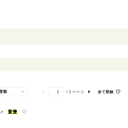
/
2
ページ
全て登録
違い
蓑
豊