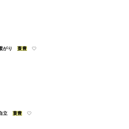
の繋がり
蓑
豊
の自立
蓑
豊