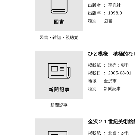
出版者
：
平凡社
出版年
：
1998.9
種別
：
図書
図書・雑誌・視聴覚
ひと模様 積極的な
掲載紙
：
読売：朝刊
掲載日
：
2005-08-01
地域
：
金沢市
種別
：
新聞記事
新聞記事
金沢２１世紀美術館
掲載紙
：
北國：夕刊