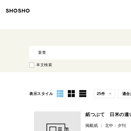
本文検索
表示スタイル
紙つぶて 日米の
掲載紙
：
北中：夕刊