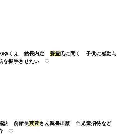
館のゆくえ 館長内定
蓑
豊
氏に聞く 子供に感動与
統を握手させたい
秘訣 前館長
蓑
豊
さん親書出版 全児童招待など
介