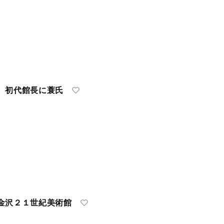
 初代館長に蓑氏
金沢２１世紀美術館