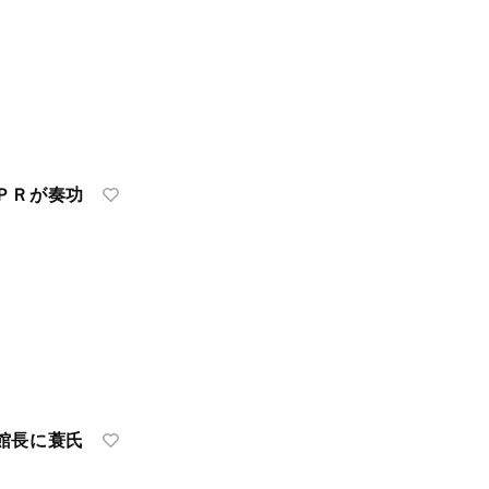
ＰＲが奏功
館長に蓑氏