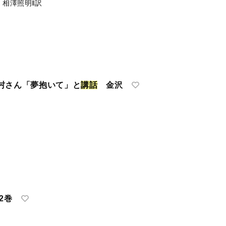
著
相澤照明‖訳
村さん「夢抱いて」と
講
話
金沢
2巻