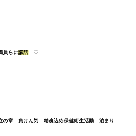
職員らに
講
話
立の章 負けん気 精魂込め保健衛生活動 泊まり