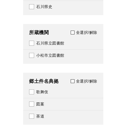
130
石川県史
1934
132
1935
134
所蔵機関
全選択/解除
1936
135
石川県立図書館
1937
139
小松市立図書館
1938
140
1939
143
郷土件名典拠
全選択/解除
1940
144
歌舞伎
1941
145
図案
1942
147
茶道
1943
148
1944