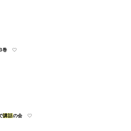
3巻
で
講
話
の会