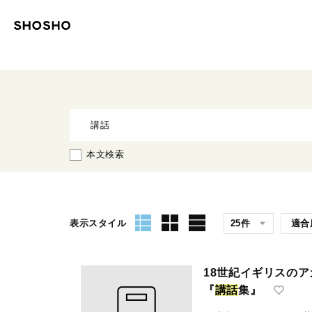
本文検索
表示スタイル
18世紀イギリスの
『
講
話
集』