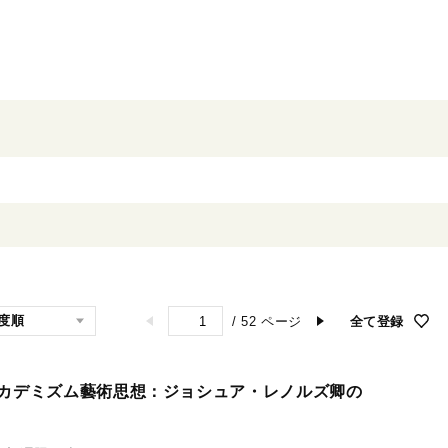
/
52
ページ
全て登録
アカデミズム藝術思想：ジョシュア・レノルズ卿の