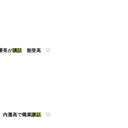
署長が
講
話
能登高
 内灘高で職業
講
話