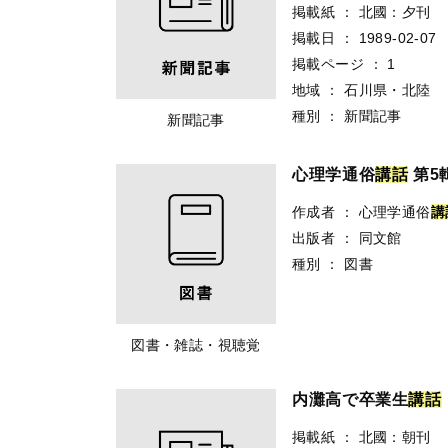
掲載紙
：
北國：夕刊
掲載日
：
1989-02-07
掲載ページ
：
1
地域
：
石川県・北陸
種別
：
新聞記事
新聞記事
心理学通俗
講
話
第5
作成者
：
心理学通俗
講
出版者
：
同文館
種別
：
図書
図書・雑誌・視聴覚
内灘高で卒業生
講
話
掲載紙
：
北國：朝刊