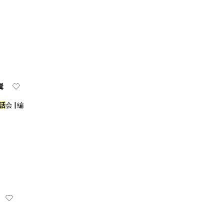
輯
話
会∥編