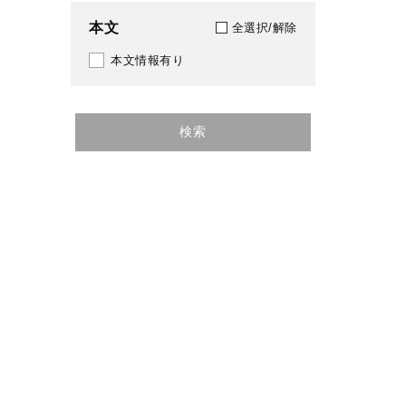
150
本文
全選択/解除
1946
152
本文情報有り
1947
155
1948
157
検索
1949
159
1950
160
1951
161
1952
169
1953
170
1954
174
1955
175
1956