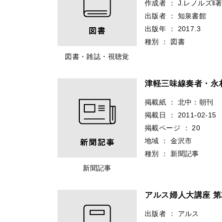
作成者
：
J.レノルズ‖
出版者
：
知泉書館
出版年
：
2017.3
種別
：
図書
図書・雑誌・視聴覚
津軽三味線奏者・永
掲載紙
：
北中：朝刊
掲載日
：
2011-02-15
掲載ページ
：
20
地域
：
金沢市
種別
：
新聞記事
新聞記事
アルス婦人大講座 第
出版者
：
アルス