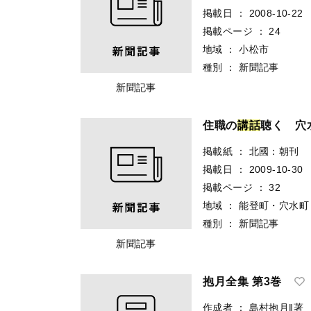
掲載日
：
2008-10-22
掲載ページ
：
24
地域
：
小松市
種別
：
新聞記事
新聞記事
住職の
講
話
聴く 穴
掲載紙
：
北國：朝刊
掲載日
：
2009-10-30
掲載ページ
：
32
地域
：
能登町・穴水町
種別
：
新聞記事
新聞記事
抱月全集 第3巻
作成者
：
島村抱月‖著