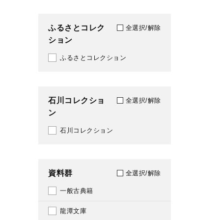
1923
104
ふるさとコレク
全選択/解除
1924
ション
108
1925
ふるさとコレクション
116
1926
120
1927
石川コレクショ
121
全選択/解除
ン
1928
122
石川コレクション
1929
123
1930
124
資料群
全選択/解除
1931
125
一般古典籍
1932
126
龍潭文庫
1933