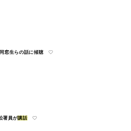
|同窓生らの話に傾聴
松署員が
講
話