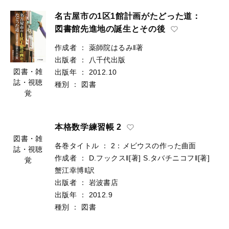
名古屋市の1区1館計画がたどった道：
図書館先進地の誕生とその後
作成者
：
薬師院はるみ‖著
出版者
：
八千代出版
図書・雑
出版年
：
2012.10
誌・視聴
種別
：
図書
覚
本格数学練習帳 2
各巻タイトル
：
2：メビウスの作った曲面
作成者
：
D.フックス‖[著]
S.タバチニコフ‖[著]
図書・雑
蟹江幸博‖訳
誌・視聴
出版者
：
岩波書店
覚
出版年
：
2012.9
種別
：
図書