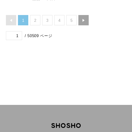
作成者
：
酒井啓子‖編
出版者
：
有斐閣
図書・雑
出版年
：
2012.9
誌・視聴
種別
：
図書
覚
1
2
3
4
5
/
50509
ページ