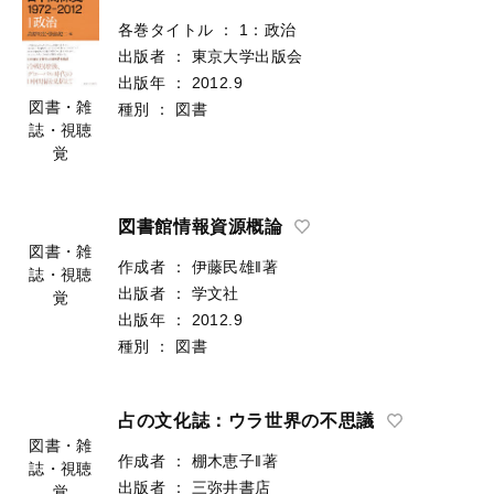
各巻タイトル
：
1：政治
出版者
：
東京大学出版会
出版年
：
2012.9
図書・雑
種別
：
図書
誌・視聴
覚
図書館情報資源概論
作成者
：
伊藤民雄‖著
出版者
：
学文社
図書・雑
出版年
：
2012.9
誌・視聴
種別
：
図書
覚
占の文化誌：ウラ世界の不思議
作成者
：
棚木恵子‖著