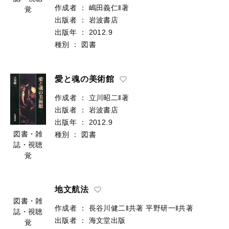
乾燥地文明論
作成者
：
嶋田義仁‖著
図書・雑
出版者
：
岩波書店
誌・視聴
出版年
：
2012.9
覚
種別
：
図書
愛と魂の美術館
作成者
：
立川昭二‖著
出版者
：
岩波書店
出版年
：
2012.9
図書・雑
種別
：
図書
誌・視聴
覚
地文航法
作成者
：
長谷川健二‖共著
平野研一‖共著