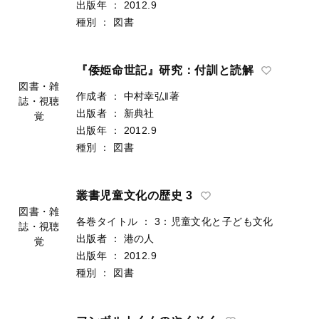
出版者
：
海文堂出版
図書・雑
出版年
：
2012.9
誌・視聴
種別
：
図書
覚
『倭姫命世記』研究：付訓と読解
作成者
：
中村幸弘‖著
出版者
：
新典社
図書・雑
出版年
：
2012.9
誌・視聴
種別
：
図書
覚
叢書児童文化の歴史 3
各巻タイトル
：
3：児童文化と子ども文化
出版者
：
港の人
図書・雑
出版年
：
2012.9
誌・視聴
種別
：
図書