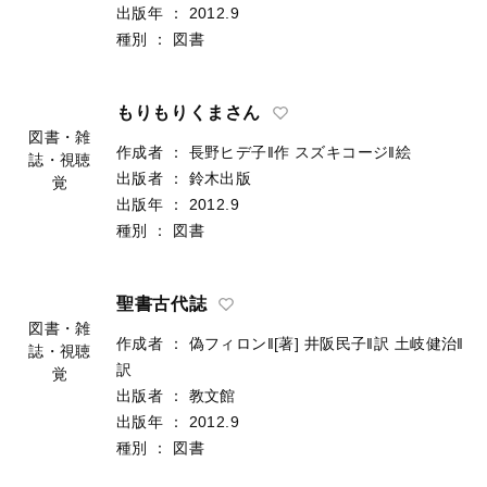
図書・雑
出版者
：
法律文化社
誌・視聴
出版年
：
2012.9
覚
種別
：
図書
もりもりくまさん
作成者
：
長野ヒデ子‖作
スズキコージ‖絵
出版者
：
鈴木出版
図書・雑
出版年
：
2012.9
誌・視聴
種別
：
図書
覚
聖書古代誌
作成者
：
偽フィロン‖[著]
井阪民子‖訳
土岐健治‖
訳
図書・雑
出版者
：
教文館
誌・視聴
出版年
：
2012.9
覚
種別
：
図書