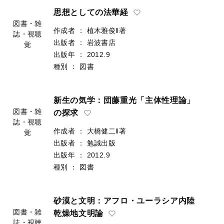
思想としての法華経
作成者
：
植木雅俊‖著
出版者
：
岩波書店
図書・雑
出版年
：
2012.9
誌・視聴
種別
：
図書
覚
新生の気学：団藤重光「主体性理論」
の探求
作成者
：
大橋健二‖著
図書・雑
出版者
：
勉誠出版
誌・視聴
出版年
：
2012.9
覚
種別
：
図書
砂漠と文明：アフロ・ユーラシア内陸