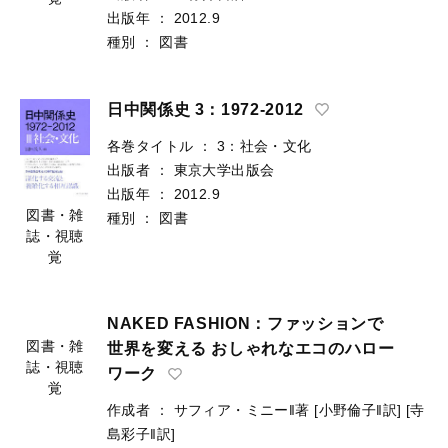
出版者
：
三弥井書店
図書・雑
出版年
：
2012.9
誌・視聴
種別
：
図書
覚
日中関係史 3：1972-2012
各巻タイトル
：
3：社会・文化
出版者
：
東京大学出版会
出版年
：
2012.9
図書・雑
種別
：
図書
誌・視聴
覚
NAKED FASHION：ファッションで
世界を変える おしゃれなエコのハロー
ワーク
図書・雑
作成者
：
サフィア・ミニー‖著
[小野倫子‖訳]
[寺
誌・視聴