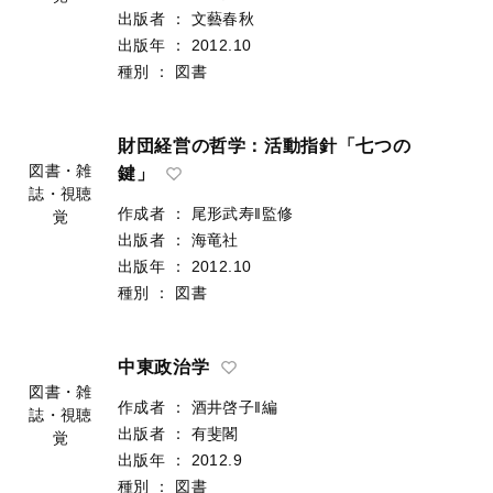
こころを看取る：訪問看護師が出会っ
た1000人の最期
作成者
：
押川真喜子‖著
図書・雑
出版者
：
文藝春秋
誌・視聴
出版年
：
2012.10
覚
種別
：
図書
財団経営の哲学：活動指針「七つの
鍵」
作成者
：
尾形武寿‖監修
図書・雑
出版者
：
海竜社
誌・視聴
出版年
：
2012.10
覚
種別
：
図書
中東政治学