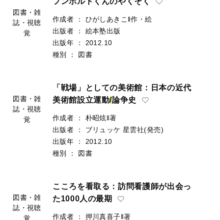
覚
フンボルトくんのやくそく
作成者
：
ひがしあきこ‖作・絵
出版者
：
絵本塾出版
図書・雑
出版年
：
2012.10
誌・視聴
種別
：
図書
覚
「戦場」としての美術館：日本の近代
美術館設立運動
/
論争史
作成者
：
朴昭炫‖著
図書・雑
出版者
：
ブリュッケ
星雲社(発売)
誌・視聴
出版年
：
2012.10
覚
種別
：
図書