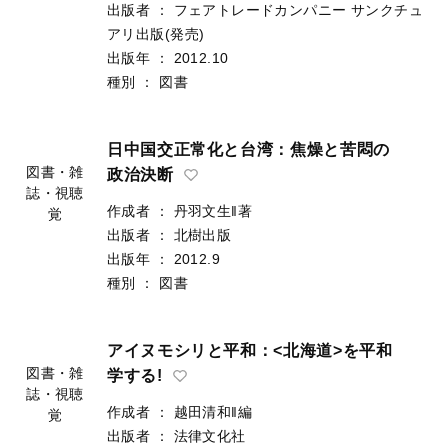
島彩子‖訳]
覚
出版者
：
フェアトレードカンパニー
サンクチュ
アリ出版(発売)
出版年
：
2012.10
種別
：
図書
日中国交正常化と台湾：焦燥と苦悶の
政治決断
作成者
：
丹羽文生‖著
図書・雑
出版者
：
北樹出版
誌・視聴
出版年
：
2012.9
覚
種別
：
図書
アイヌモシリと平和：<北海道>を平和
学する!
作成者
：
越田清和‖編