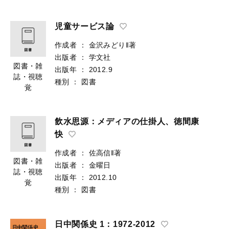
児童サービス論
作成者
：
金沢みどり‖著
出版者
：
学文社
図書・雑
出版年
：
2012.9
誌・視聴
種別
：
図書
覚
飲水思源：メディアの仕掛人、徳間康
快
作成者
：
佐高信‖著
図書・雑
出版者
：
金曜日
誌・視聴
出版年
：
2012.10
覚
種別
：
図書
日中関係史 1：1972-2012