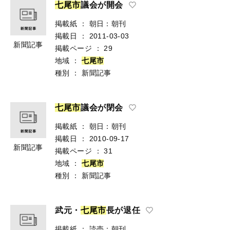
七
尾
市
議会が開会
掲載紙
：
朝日：朝刊
掲載日
：
2011-03-03
新聞記事
掲載ページ
：
29
地域
：
七
尾
市
種別
：
新聞記事
七
尾
市
議会が閉会
掲載紙
：
朝日：朝刊
掲載日
：
2010-09-17
新聞記事
掲載ページ
：
31
地域
：
七
尾
市
種別
：
新聞記事
武元・
七
尾
市
長が退任
掲載紙
：
読売：朝刊