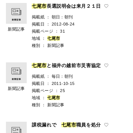
七
尾
市
長選説明会は来月２１日
掲載紙
：
朝日：朝刊
掲載日
：
2012-08-24
新聞記事
掲載ページ
：
31
地域
：
七
尾
市
種別
：
新聞記事
七
尾
市
と福井の越前市災害協定
掲載紙
：
毎日：朝刊
掲載日
：
2011-10-15
新聞記事
掲載ページ
：
25
地域
：
七
尾
市
種別
：
新聞記事
課税漏れで
七
尾
市
職員を処分