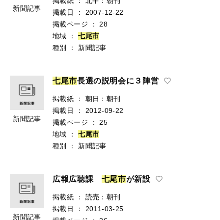
掲載紙
：
北中：朝刊
新聞記事
掲載日
：
2007-12-22
掲載ページ
：
28
地域
：
七
尾
市
種別
：
新聞記事
七
尾
市
長選の説明会に３陣営
掲載紙
：
朝日：朝刊
掲載日
：
2012-09-22
新聞記事
掲載ページ
：
25
地域
：
七
尾
市
種別
：
新聞記事
広報広聴課
七
尾
市
が新設
掲載紙
：
読売：朝刊
掲載日
：
2011-03-25
新聞記事