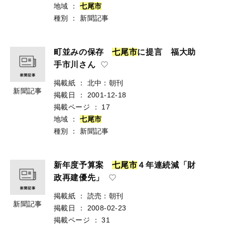
地域
：
七
尾
市
種別
：
新聞記事
町並みの保存
七
尾
市
に提言 福大助
手市川さん
掲載紙
：
北中：朝刊
新聞記事
掲載日
：
2001-12-18
掲載ページ
：
17
地域
：
七
尾
市
種別
：
新聞記事
新年度予算案
七
尾
市
４年連続減「財
政再建優先」
掲載紙
：
読売：朝刊
新聞記事
掲載日
：
2008-02-23
掲載ページ
：
31