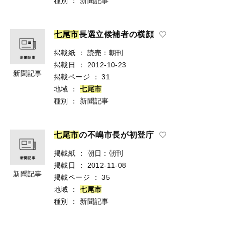
種別
：
新聞記事
七
尾
市
長選立候補者の横顔
掲載紙
：
読売：朝刊
掲載日
：
2012-10-23
新聞記事
掲載ページ
：
31
地域
：
七
尾
市
種別
：
新聞記事
七
尾
市
の不嶋市長が初登庁
掲載紙
：
朝日：朝刊
掲載日
：
2012-11-08
新聞記事
掲載ページ
：
35
地域
：
七
尾
市
種別
：
新聞記事