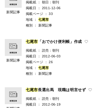
掲載紙
：
朝日：朝刊
掲載日
：
2011-12-06
新聞記事
掲載ページ
：
33
地域
：
七
尾
市
種別
：
新聞記事
七
尾
市
「おでかけ便利帳」作成
掲載紙
：
読売：朝刊
掲載日
：
2012-06-03
新聞記事
掲載ページ
：
26
地域
：
七
尾
市
種別
：
新聞記事
七
尾
市
長選出馬 現職は明言せず
掲載紙
：
読売：朝刊
掲載日
：
2012-06-19