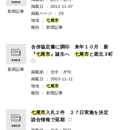
掲載日
：
2012-11-07
新聞記事
掲載ページ
：
29
地域
：
七
尾
市
種別
：
新聞記事
合併協定書に調印 来年１０月 新
『
七
尾
市
』誕生へ
七
尾
市
と鹿北３町
新聞記事
掲載紙
：
北中：夕刊
掲載日
：
2003-11-11
地域
：
七
尾
市
種別
：
新聞記事
七
尾
市
入札２件 ２７日実施を決定
談合情報で延期