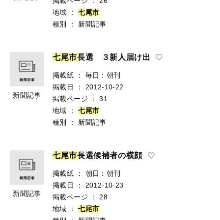
掲載ページ
：
26
地域
：
七
尾
市
種別
：
新聞記事
七
尾
市
長選 ３新人届け出
掲載紙
：
毎日：朝刊
掲載日
：
2012-10-22
新聞記事
掲載ページ
：
31
地域
：
七
尾
市
種別
：
新聞記事
七
尾
市
長選候補者の横顔
掲載紙
：
朝日：朝刊
掲載日
：
2012-10-23
新聞記事
掲載ページ
：
28
地域
：
七
尾
市