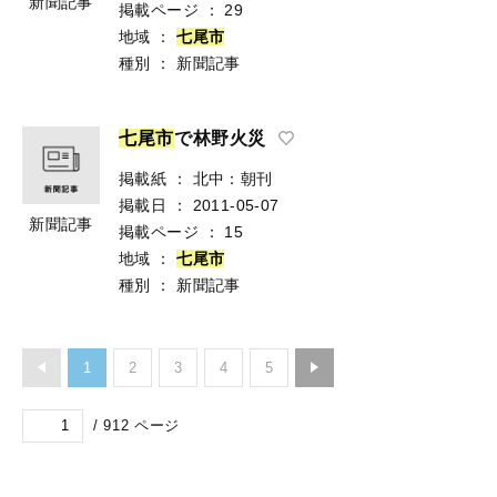
新聞記事
掲載ページ
：
29
地域
：
七
尾
市
種別
：
新聞記事
七
尾
市
で林野火災
掲載紙
：
北中：朝刊
掲載日
：
2011-05-07
新聞記事
掲載ページ
：
15
地域
：
七
尾
市
種別
：
新聞記事
1
2
3
4
5
/
912
ページ