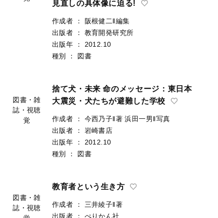
が起こり、学校はどう動く? 災害危機
下のリーダーシップと今後の学校防災
見直しの具体像に迫る!
図書・雑
誌・視聴
作成者
：
阪根健二‖編集
覚
出版者
：
教育開発研究所
出版年
：
2012.10
種別
：
図書
捨て犬・未来 命のメッセージ：東日本
大震災・犬たちが避難した学校
作成者
：
今西乃子‖著
浜田一男‖写真
図書・雑
出版者
：
岩崎書店
誌・視聴
出版年
：
2012.10
覚
種別
：
図書
教育者という生き方