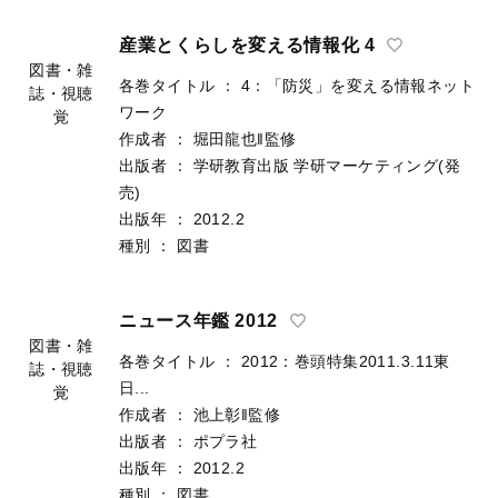
売)
出版年
：
2012.2
種別
：
図書
産業とくらしを変える情報化 4
各巻タイトル
：
4：「防災」を変える情報ネット
ワーク
図書・雑
作成者
：
堀田龍也‖監修
誌・視聴
出版者
：
学研教育出版
学研マーケティング(発
覚
売)
出版年
：
2012.2
種別
：
図書
ニュース年鑑 2012
各巻タイトル
：
2012：巻頭特集2011.3.11東
日...
図書・雑