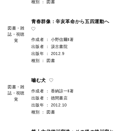
出版年
：
2012.10
誌・視聴
種別
：
図書
覚
青春群像：辛亥革命から五四運動へ
作成者
：
小野信爾‖著
図書・雑
出版者
：
汲古書院
誌・視聴
出版年
：
2012.9
覚
種別
：
図書
嚙む犬
作成者
：
香納諒一‖著
出版者
：
徳間書店
図書・雑
出版年
：
2012.10
誌・視聴
種別
：
図書
覚