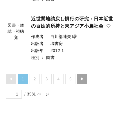
作成者
：
池上彰‖監修
誌・視聴
出版者
：
ポプラ社
覚
出版年
：
2012.2
種別
：
図書
近世質地請戻し慣行の研究：日本近世
の百姓的所持と東アジア小農社会
作成者
：
白川部達夫‖著
図書・雑
出版者
：
塙書房
誌・視聴
出版年
：
2012.1
覚
種別
：
図書
1
2
3
4
5
/
3581
ページ