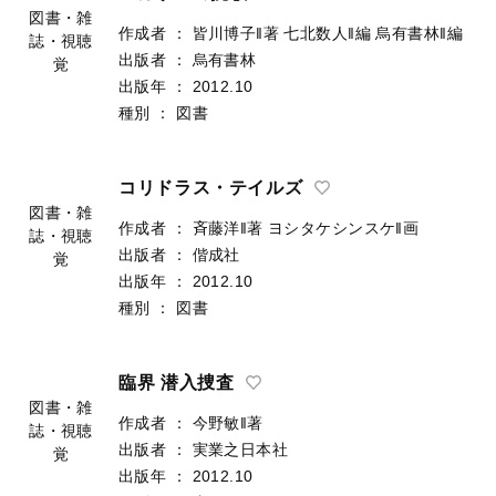
作成者
：
皆川博子‖著
七北数人‖編
烏有書林‖編
出版者
：
烏有書林
図書・雑
出版年
：
2012.10
誌・視聴
種別
：
図書
覚
コリドラス・テイルズ
作成者
：
斉藤洋‖著
ヨシタケシンスケ‖画
出版者
：
偕成社
図書・雑
出版年
：
2012.10
誌・視聴
種別
：
図書
覚
臨界 潜入捜査
作成者
：
今野敏‖著
出版者
：
実業之日本社
図書・雑