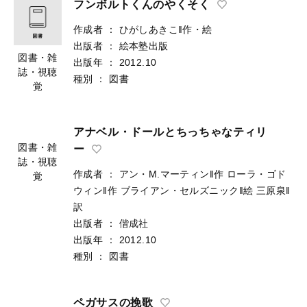
フンボルトくんのやくそく
作成者
：
ひがしあきこ‖作・絵
出版者
：
絵本塾出版
図書・雑
出版年
：
2012.10
誌・視聴
種別
：
図書
覚
アナベル・ドールとちっちゃなティリ
ー
作成者
：
アン・M.マーティン‖作
ローラ・ゴド
図書・雑
ウィン‖作
ブライアン・セルズニック‖絵
三原泉‖
誌・視聴
訳
覚
出版者
：
偕成社
出版年
：
2012.10
種別
：
図書
ペガサスの挽歌