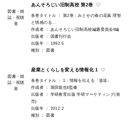
出版年
：
1993.10
種別
：
図書
あんそろじい旧制高校 第2巻
各巻タイトル
：
第2巻：みとせの春の花嵐 理智
と情感のる...
図書・雑
作成者
：
あんそろじい旧制高校編纂委員会‖編
誌・視聴
出版者
：
国書刊行会
覚
出版年
：
1992.5
種別
：
図書
産業とくらしを変える情報化 1
各巻タイトル
：
1：情報を伝える「放送」
作成者
：
堀田龍也‖監修
図書・雑
出版者
：
学研教育出版
学研マーケティング(発
誌・視聴
売)
覚