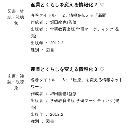
出版年
：
2012.2
種別
：
図書
産業とくらしを変える情報化 2
各巻タイトル
：
2：情報を伝える「新聞」
作成者
：
堀田龍也‖監修
図書・雑
出版者
：
学研教育出版
学研マーケティング(発
誌・視聴
売)
覚
出版年
：
2012.2
種別
：
図書
産業とくらしを変える情報化 3
各巻タイトル
：
3：「医療」を変える情報ネット
ワーク
図書・雑
作成者
：
堀田龍也‖監修
誌・視聴
出版者
：
学研教育出版
学研マーケティング(発
覚