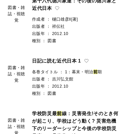
第十六代徳川家達：その後の徳川家と
近代日本
作成者
：
樋口雄彦‖[著]
図書・雑
出版者
：
祥伝社
誌・視聴
出版年
：
2012.10
覚
種別
：
図書
日記に読む近代日本 1
各巻タイトル
：
1：幕末・明治
前
期
出版者
：
吉川弘文館
図書・雑
出版年
：
2012.10
誌・視聴
種別
：
図書
覚
学校防災最
前
線：災害発生!そのとき何