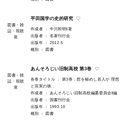
出版者
：
汲古書院
図書・雑
出版年
：
2012.5
誌・視聴
種別
：
図書
覚
平田国学の史的研究
作成者
：
中川和明‖著
出版者
：
名著刊行会
図書・雑
出版年
：
2012.5
誌・視聴
種別
：
図書
覚
あんそろじい旧制高校 第3巻
各巻タイトル
：
第3巻：想を秘めし若人が 理想
と現実の狭...
図書・雑
作成者
：
あんそろじい旧制高校編纂委員会‖編
誌・視聴
出版者
：
国書刊行会
覚