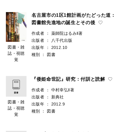
名古屋市の1区1館計画がたどった道：
図書館先進地の誕生とその後
作成者
：
薬師院はるみ‖著
出版者
：
八千代出版
図書・雑
出版年
：
2012.10
誌・視聴
種別
：
図書
覚
『倭姫命世記』研究：付訓と読解
作成者
：
中村幸弘‖著
出版者
：
新典社
図書・雑
出版年
：
2012.9
誌・視聴
種別
：
図書
覚