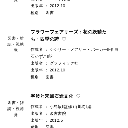
作成者
：
三井綾子‖著
出版者
：
ぺりかん社
図書・雑
出版年
：
2012.10
誌・視聴
種別
：
図書
覚
フラワーフェアリーズ：花の妖精た
ち・四季の詩
作成者
：
シシリー・メアリー・バーカー‖作
白
図書・雑
石かずこ‖訳
誌・視聴
出版者
：
グラフィック社
覚
出版年
：
2012.10
種別
：
図書
寧波と宋風石造文化
作成者
：
小島毅‖監修
山川均‖編