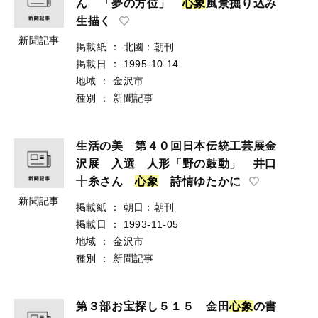
ん 「夢の方位」
心
象
風景掘り込み
生描く
新聞記事
掲載紙
：
北國：朝刊
掲載日
：
1995-10-14
地域
：
金沢市
種別
：
新聞記事
生活の美 第４０回日本伝統工芸展金
沢展 入選 人形「野の鼓動」 井口
十糸さん
心
象
詩情ゆたかに
新聞記事
掲載紙
：
朝日：朝刊
掲載日
：
1993-11-05
地域
：
金沢市
種別
：
新聞記事
第３部お宝探し５１５ 金田
心
象
の書