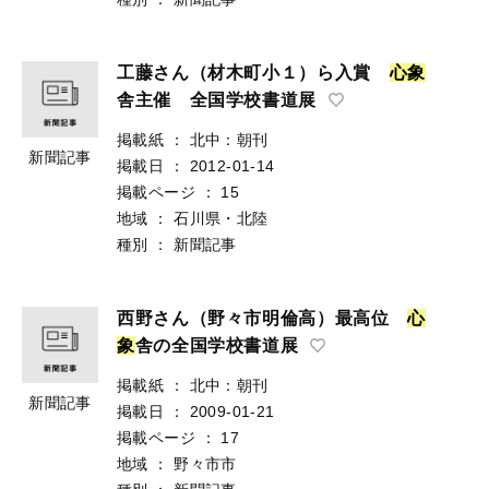
工藤さん（材木町小１）ら入賞
心
象
舎主催 全国学校書道展
掲載紙
：
北中：朝刊
新聞記事
掲載日
：
2012-01-14
掲載ページ
：
15
地域
：
石川県・北陸
種別
：
新聞記事
西野さん（野々市明倫高）最高位
心
象
舎の全国学校書道展
掲載紙
：
北中：朝刊
新聞記事
掲載日
：
2009-01-21
掲載ページ
：
17
地域
：
野々市市