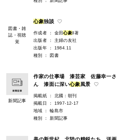
種別
：
新聞記事
心
象
独談
図書・雑
作成者
：
金田
心
象
‖著
誌・視聴
出版者
：
主婦の友社
覚
出版年
：
1984.11
種別
：
図書
作家の仕事場 漆芸家 佐藤幸一さ
ん 漆面に深い
心
象
風景
掲載紙
：
北國：朝刊
新聞記事
掲載日
：
1997-12-17
地域
：
輪島市
種別
：
新聞記事
美の新世紀 北陸の精鋭たち 洋画