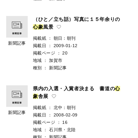
（ひと／立ち話）写真に１５年余りの
心
象
風景
掲載紙
：
朝日：朝刊
新聞記事
掲載日
：
2009-01-12
掲載ページ
：
20
地域
：
加賀市
種別
：
新聞記事
県内の入選・入賞者決まる 書道の
心
象
舎展
掲載紙
：
北中：朝刊
新聞記事
掲載日
：
2008-02-09
掲載ページ
：
16
地域
：
石川県・北陸
種別
：
新聞記事