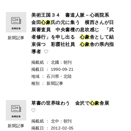
美術王国３４ 書道人脈－心画院系
金田
心
象
氏の元に集う 横西さんが日
展審査員 中央書檀の息吹感じ 「武
者修行」を申し出る
心
象
舎として結
新聞記事
束保つ 彩霞社社員
心
象
舎の県内指
導者
掲載紙
：
北國：朝刊
掲載日
：
1990-09-21
地域
：
石川県・北陸
種別
：
新聞記事
草書の世界味わう 金沢で
心
象
舎展
掲載紙
：
北中：朝刊
新聞記事
掲載日
：
2012-02-05