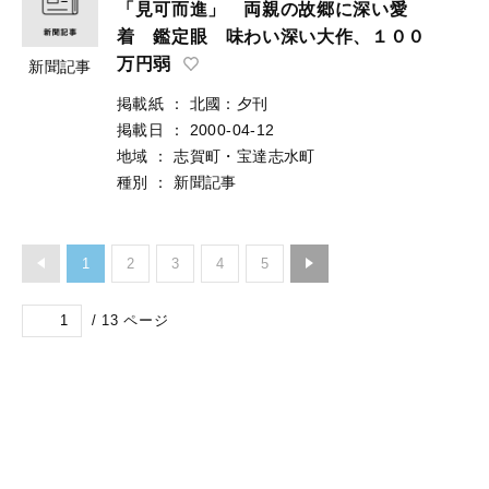
「見可而進」 両親の故郷に深い愛
着 鑑定眼 味わい深い大作、１００
万円弱
新聞記事
掲載紙
：
北國：夕刊
掲載日
：
2000-04-12
地域
：
志賀町・宝達志水町
種別
：
新聞記事
1
2
3
4
5
/
13
ページ