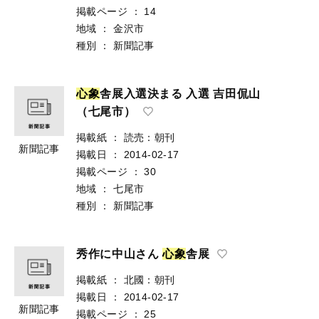
掲載ページ
：
14
地域
：
金沢市
種別
：
新聞記事
心
象
舎展入選決まる 入選 吉田侃山
（七尾市）
掲載紙
：
読売：朝刊
新聞記事
掲載日
：
2014-02-17
掲載ページ
：
30
地域
：
七尾市
種別
：
新聞記事
秀作に中山さん
心
象
舎展
掲載紙
：
北國：朝刊
掲載日
：
2014-02-17
新聞記事
掲載ページ
：
25