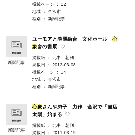
掲載ページ
：
12
地域
：
金沢市
種別
：
新聞記事
ユーモアと淡墨融合 文化ホール
心
象
舎の書展
掲載紙
：
北中：朝刊
新聞記事
掲載日
：
2012-03-08
掲載ページ
：
14
地域
：
金沢市
種別
：
新聞記事
心
象
さんや弟子 力作 金沢で「書店
太陽」始まる
掲載紙
：
北中：朝刊
新聞記事
掲載日
：
2011-03-19