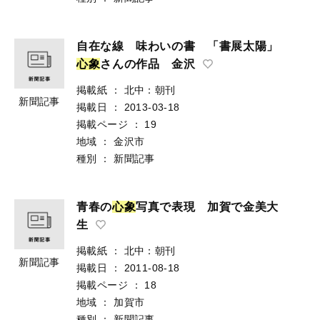
自在な線 味わいの書 「書展太陽」
心
象
さんの作品 金沢
掲載紙
：
北中：朝刊
新聞記事
掲載日
：
2013-03-18
掲載ページ
：
19
地域
：
金沢市
種別
：
新聞記事
青春の
心
象
写真で表現 加賀で金美大
生
掲載紙
：
北中：朝刊
新聞記事
掲載日
：
2011-08-18
掲載ページ
：
18
地域
：
加賀市
種別
：
新聞記事