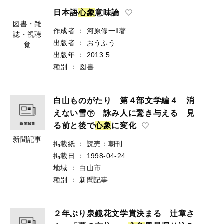
日本語
心
象
意味論
図書・雑
作成者
：
河原修一‖著
誌・視聴
出版者
：
おうふう
覚
出版年
：
2013.5
種別
：
図書
白山ものがたり 第４部文学編４ 消
えない雪㊦ 詠み人に驚き与える 見
る前と後で
心
象
に変化
新聞記事
掲載紙
：
読売：朝刊
掲載日
：
1998-04-24
地域
：
白山市
種別
：
新聞記事
２年ぶり泉鏡花文学賞決まる 辻章さ