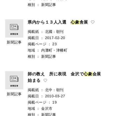
種別
：
新聞記事
県内から１３人入選
心
象
舎展
掲載紙
：
北國：朝刊
掲載日
：
2017-02-20
新聞記事
掲載ページ
：
23
地域
：
内灘町・津幡町
種別
：
新聞記事
師の教え 所に表現 金沢で
心
象
会展
始まる
掲載紙
：
北中：朝刊
新聞記事
掲載日
：
2010-03-27
掲載ページ
：
19
地域
：
金沢市
種別
：
新聞記事