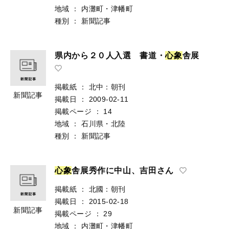
地域
：
内灘町・津幡町
種別
：
新聞記事
県内から２０人入選 書道・
心
象
舎展
掲載紙
：
北中：朝刊
新聞記事
掲載日
：
2009-02-11
掲載ページ
：
14
地域
：
石川県・北陸
種別
：
新聞記事
心
象
舎展秀作に中山、吉田さん
掲載紙
：
北國：朝刊
掲載日
：
2015-02-18
新聞記事
掲載ページ
：
29
地域
：
内灘町・津幡町