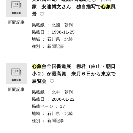
家 安達博文さん 独自描写で
心
象
風
景
新聞記事
掲載紙
：
北國：朝刊
掲載日
：
1998-11-25
地域
：
石川県・北陸
種別
：
新聞記事
心
象
舎全国書道展 柳君（白山・朝日
小２）が最高賞 来月６日から東京で
展覧会
新聞記事
掲載紙
：
北中：朝刊
掲載日
：
2008-01-22
掲載ページ
：
17
地域
：
石川県・北陸
種別
：
新聞記事