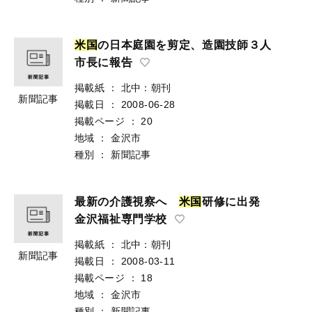
米
国
の日本庭園を剪定、造園技師３人
市長に報告
掲載紙
：
北中：朝刊
新聞記事
掲載日
：
2008-06-28
掲載ページ
：
20
地域
：
金沢市
種別
：
新聞記事
最新の介護視察へ
米
国
研修に出発
金沢福祉専門学校
掲載紙
：
北中：朝刊
新聞記事
掲載日
：
2008-03-11
掲載ページ
：
18
地域
：
金沢市
種別
：
新聞記事