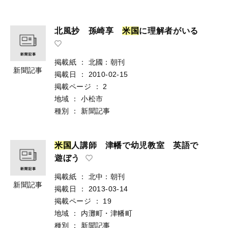
北風抄 孫崎享
米
国
に理解者がいる
掲載紙
：
北國：朝刊
新聞記事
掲載日
：
2010-02-15
掲載ページ
：
2
地域
：
小松市
種別
：
新聞記事
米
国
人講師 津幡で幼児教室 英語で
遊ぼう
掲載紙
：
北中：朝刊
新聞記事
掲載日
：
2013-03-14
掲載ページ
：
19
地域
：
内灘町・津幡町
種別
：
新聞記事