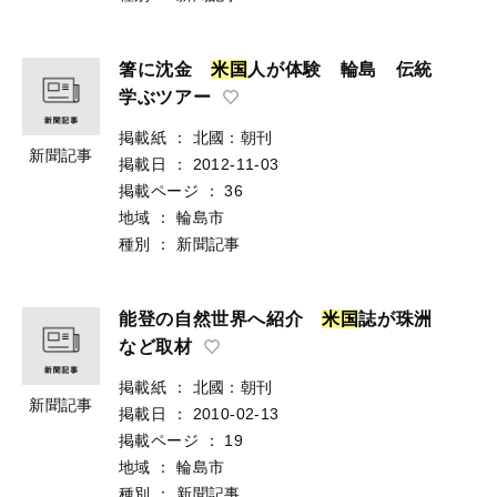
箸に沈金
米
国
人が体験 輪島 伝統
学ぶツアー
掲載紙
：
北國：朝刊
新聞記事
掲載日
：
2012-11-03
掲載ページ
：
36
地域
：
輪島市
種別
：
新聞記事
能登の自然世界へ紹介
米
国
誌が珠洲
など取材
掲載紙
：
北國：朝刊
新聞記事
掲載日
：
2010-02-13
掲載ページ
：
19
地域
：
輪島市
種別
：
新聞記事