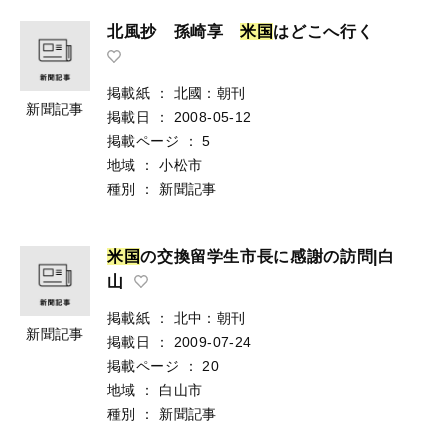
北風抄 孫崎享
米
国
はどこへ行く
掲載紙
：
北國：朝刊
新聞記事
掲載日
：
2008-05-12
掲載ページ
：
5
地域
：
小松市
種別
：
新聞記事
米
国
の交換留学生市長に感謝の訪問|白
山
掲載紙
：
北中：朝刊
新聞記事
掲載日
：
2009-07-24
掲載ページ
：
20
地域
：
白山市
種別
：
新聞記事