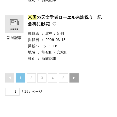
米
国
の天文学者ローエル来訪祝う 記
念碑に献花
掲載紙
：
北中：朝刊
新聞記事
掲載日
：
2009-03-13
掲載ページ
：
18
地域
：
能登町・穴水町
種別
：
新聞記事
1
2
3
4
5
/
198
ページ