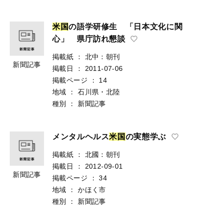
米
国
の語学研修生 「日本文化に関
心」 県庁訪れ懇談
掲載紙
：
北中：朝刊
新聞記事
掲載日
：
2011-07-06
掲載ページ
：
14
地域
：
石川県・北陸
種別
：
新聞記事
メンタルヘルス
米
国
の実態学ぶ
掲載紙
：
北國：朝刊
掲載日
：
2012-09-01
新聞記事
掲載ページ
：
34
地域
：
かほく市
種別
：
新聞記事