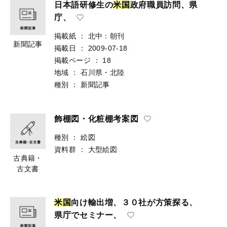
日本語研修生の
米
国
政府職員訪問、県
庁、
掲載紙
：
北中：朝刊
新聞記事
掲載日
：
2009-07-18
掲載ページ
：
18
地域
：
石川県・北陸
種別
：
新聞記事
飾棚図・化粧棚考案図
種別
：
絵図
資料群
：
大型絵図
古典籍・
古文書
米
国
向け輸出増、３０社が方策探る、
県庁でセミナー、