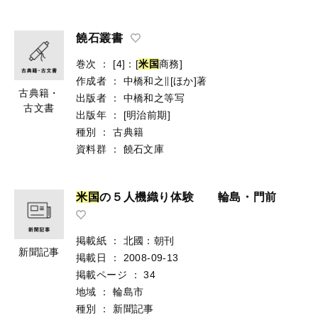
饒石叢書
巻次
：
[4]：[
米
国
商務]
作成者
：
中橋和之∥[ほか]著
古典籍・
出版者
：
中橋和之等写
古文書
出版年
：
[明治前期]
種別
：
古典籍
資料群
：
饒石文庫
米
国
の５人機織り体験 輪島・門前
掲載紙
：
北國：朝刊
新聞記事
掲載日
：
2008-09-13
掲載ページ
：
34
地域
：
輪島市
種別
：
新聞記事