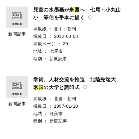
児童の水墨画が
米
国
へ 七尾・小丸山
小 等伯を手本に描く
掲載紙
：
北中：朝刊
新聞記事
掲載日
：
2012-03-03
掲載ページ
：
20
地域
：
七尾市
種別
：
新聞記事
学術、人材交流を推進 北陸先端大
米
国
の大学と調印式
掲載紙
：
北國：朝刊
新聞記事
掲載日
：
1997-01-10
地域
：
能美市
種別
：
新聞記事