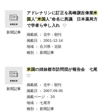
アドレナリンに訂正を高峰譲吉偉業
米
国
人”
米
国
人”命名に異議 日本薬局方
で学者ら申し入れ
新聞記事
掲載紙
：
北中：朝刊
掲載日
：
2001-12-14
地域
：
石川県・北陸
種別
：
新聞記事
米
国
の姉妹都市訪問団が報告会 七尾
掲載紙
：
北中：朝刊
新聞記事
掲載日
：
2007-09-05
掲載ページ
：
20
地域
：
七尾市
種別
：
新聞記事