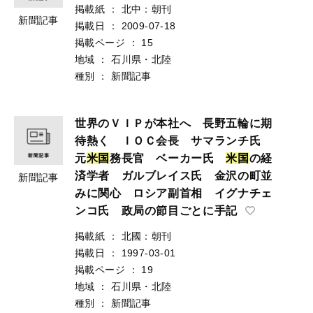
掲載紙
：
北中：朝刊
新聞記事
掲載日
：
2009-07-18
掲載ページ
：
15
地域
：
石川県・北陸
種別
：
新聞記事
世界のＶＩＰが本社へ 長野五輪に期
待熱く ＩＯＣ会長 サマランチ氏
元
米
国
務長官 ベーカー氏
米
国
の経
済学者 ガルブレイス氏 金沢の町並
新聞記事
みに関心 ロシア副首相 イグナチェ
ンコ氏 政局の節目ごとに手記
掲載紙
：
北國：朝刊
掲載日
：
1997-03-01
掲載ページ
：
19
地域
：
石川県・北陸
種別
：
新聞記事