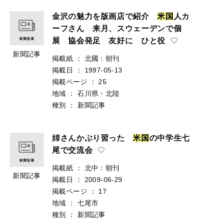
金沢の魅力を版画店で紹介
米
国
人カ
ーフさん 来月、スウェーデンで個
展 協会発足 友好に ひと役
新聞記事
掲載紙
：
北國：朝刊
掲載日
：
1997-05-13
掲載ページ
：
25
地域
：
石川県・北陸
種別
：
新聞記事
姉さんかぶり習った
米
国
の中学生七
尾で交流会
掲載紙
：
北中：朝刊
新聞記事
掲載日
：
2009-06-29
掲載ページ
：
17
地域
：
七尾市
種別
：
新聞記事