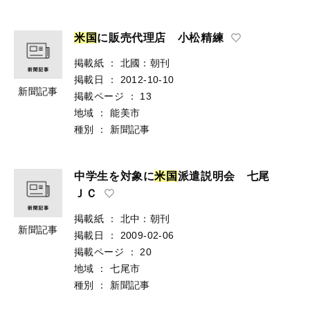
米
国
に販売代理店 小松精練
掲載紙
：
北國：朝刊
掲載日
：
2012-10-10
新聞記事
掲載ページ
：
13
地域
：
能美市
種別
：
新聞記事
中学生を対象に
米
国
派遣説明会 七尾
ＪＣ
掲載紙
：
北中：朝刊
新聞記事
掲載日
：
2009-02-06
掲載ページ
：
20
地域
：
七尾市
種別
：
新聞記事